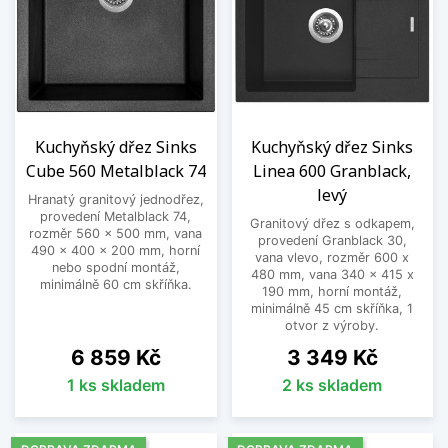
Kuchyňský dřez Sinks
Kuchyňský dřez Sinks
Cube 560 Metalblack 74
Linea 600 Granblack,
levý
Hranatý granitový jednodřez,
provedení Metalblack 74,
Granitový dřez s odkapem,
rozměr 560 x 500 mm, vana
provedení Granblack 30,
490 x 400 x 200 mm, horní
vana vlevo, rozměr 600 x
nebo spodní montáž,
480 mm, vana 340 x 415 x
minimálně 60 cm skříňka.
190 mm, horní montáž,
minimálně 45 cm skříňka, 1
otvor z výroby.
Cena
Cena
6 859 Kč
3 349 Kč
1 ks skladem
2 ks skladem