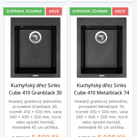
DOPRAVA ZDARMA
AKCE
DOPRAVA ZDARMA
AKCE
Kuchyňský dřez Sinks
Kuchyňský dřez Sinks
Cube 410 Granblack 30
Cube 410 Metalblack 74
Hranatý granitový jednodřez,
Hranatý granitový jednodřez,
provedení Granblack 30,
provedení Metalblack 74,
rozměr 410 x 500 mm, vana
rozměr 410 x 500 mm, vana
340 x 400 x 200 mm, horní
340 x 400 x 200 mm, horní
nebo spodní montáž,
nebo spodní montáž,
minimálně 45 cm skříňka.
minimálně 45 cm skříňka.
Běžná cena
Cena
Běžná cena
Cena