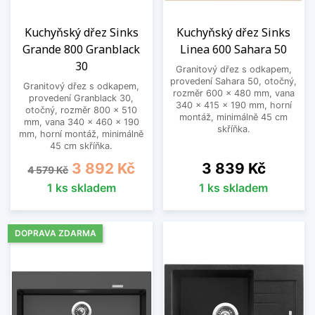
Kuchyňský dřez Sinks
Kuchyňský dřez Sinks
Grande 800 Granblack
Linea 600 Sahara 50
30
Granitový dřez s odkapem,
provedení Sahara 50, otočný,
Granitový dřez s odkapem,
rozměr 600 x 480 mm, vana
provedení Granblack 30,
340 x 415 x 190 mm, horní
otočný, rozměr 800 x 510
montáž, minimálně 45 cm
mm, vana 340 x 460 x 190
skříňka.
mm, horní montáž, minimálně
45 cm skříňka.
Běžná cena
Cena
Cena
3 892 Kč
3 839 Kč
4 579 Kč
1 ks skladem
1 ks skladem
DOPRAVA ZDARMA