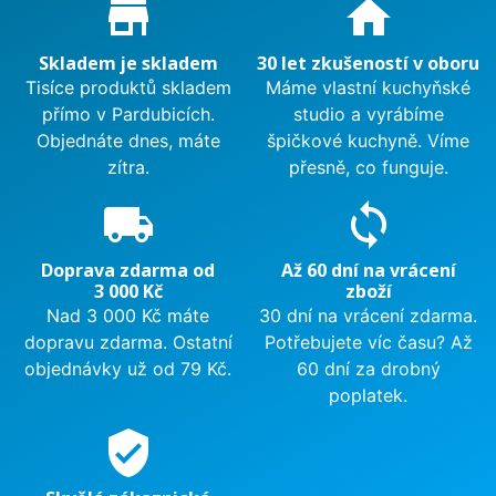
Proč nakupovat u nás?
store_mall_directory
home
Skladem je skladem
30 let zkušeností v oboru
Tisíce produktů skladem
Máme vlastní kuchyňské
přímo v Pardubicích.
studio a vyrábíme
Objednáte dnes, máte
špičkové kuchyně. Víme
zítra.
přesně, co funguje.
local_shipping
sync
Doprava zdarma od
Až 60 dní na vrácení
3 000 Kč
zboží
Nad 3 000 Kč máte
30 dní na vrácení zdarma.
dopravu zdarma. Ostatní
Potřebujete víc času? Až
objednávky už od 79 Kč.
60 dní za drobný
poplatek.
verified_user