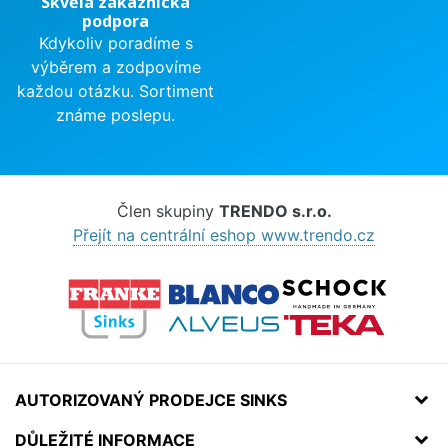
Skvělá zákaznická
podpora
Kdykoliv poradíme s
výběrem a zodpovíme
každou otázku. Sortiment
známe poslepu.
Člen skupiny
TRENDO s.r.o.
Přejít na centrální eshop www.trendo.cz
AUTORIZOVANÝ PRODEJCE SINKS
DŮLEŽITÉ INFORMACE