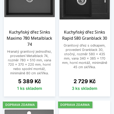
Kuchyňský dřez Sinks
Kuchyňský dřez Sinks
Maximo 780 Metalblack
Rapid 580 Granblack 30
74
Granitový dřez s odkapem,
provedení Granblack 30,
Hranatý granitový jednodřez,
otočný, rozměr 580 x 435
provedení Metalblack 74,
mm, vana 340 x 385 x 170
rozměr 780 x 510 mm, vana
mm, horní montáž, minimálně
720 x 370 x 220 mm, horní
45 cm skříňka.
nebo spodní montáž,
minimálně 80 cm skříňka.
Cena
Cena
5 389 Kč
2 729 Kč
1 ks skladem
3 ks skladem
DOPRAVA ZDARMA
DOPRAVA ZDARMA