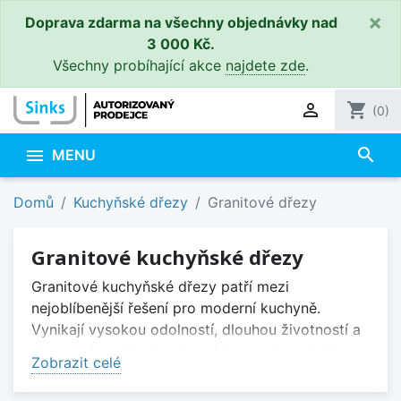
×
Doprava zdarma na všechny objednávky nad
3 000 Kč.
Všechny probíhající akce
najdete zde
.

shopping_cart
(0)
search

MENU
Domů
Kuchyňské dřezy
Granitové dřezy
Granitové kuchyňské dřezy
Granitové kuchyňské dřezy patří mezi
nejoblíbenější řešení pro moderní kuchyně.
Vynikají vysokou odolností, dlouhou životností a
elegantním vzhledem, který lze snadno sladit s
Zobrazit celé
pracovní deskou i kuchyňskou linkou.