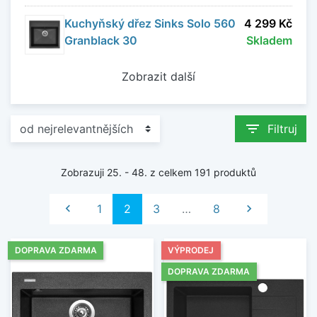
Vyberte si granitový kuchyňský dřez, který
Kuchyňský dřez Sinks Solo 560
4 299 Kč
nabídne kombinaci odolnosti, praktičnosti a
Granblack 30
Skladem
nadčasového designu pro vaši kuchyni.
Zobrazit další
Zobrazit méně
filter_list
Filtruj
Zobrazuji 25. - 48. z celkem 191 produktů
Předchozí
Další

1
2
3
…
8

DOPRAVA ZDARMA
VÝPRODEJ
DOPRAVA ZDARMA