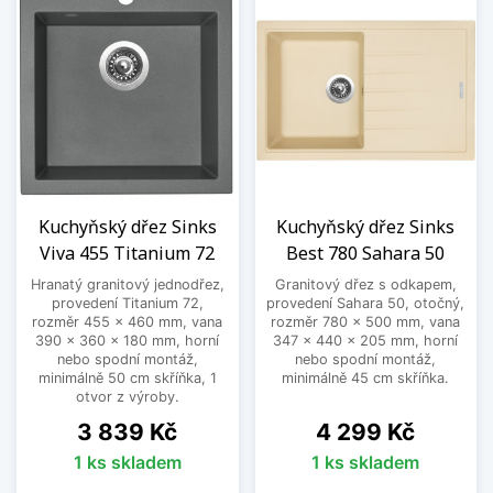
Kuchyňský dřez Sinks
Kuchyňský dřez Sinks
Viva 455 Titanium 72
Best 780 Sahara 50
Hranatý granitový jednodřez,
Granitový dřez s odkapem,
provedení Titanium 72,
provedení Sahara 50, otočný,
rozměr 455 x 460 mm, vana
rozměr 780 x 500 mm, vana
390 x 360 x 180 mm, horní
347 x 440 x 205 mm, horní
nebo spodní montáž,
nebo spodní montáž,
minimálně 50 cm skříňka, 1
minimálně 45 cm skříňka.
otvor z výroby.
Cena
Cena
3 839 Kč
4 299 Kč
1 ks skladem
1 ks skladem