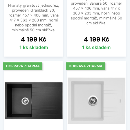
provedení Sahara 50, rozměr
Hranatý granitový jednodřez,
457 x 406 mm, vana 417 x
provedení Granblack 30,
363 x 203 mm, horní nebo
rozměr 457 x 406 mm, vana
spodní montáž, minimálně 50
417 x 363 x 203 mm, horní
cm skříňka.
nebo spodní montáž,
minimálně 50 cm skříňka.
Cena
Cena
4 199 Kč
4 199 Kč
1 ks skladem
1 ks skladem
DOPRAVA ZDARMA
DOPRAVA ZDARMA