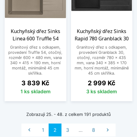
Kuchyňský dřez Sinks
Kuchyňský dřez Sinks
Linea 600 Truffle 54
Rapid 780 Granblack 30
Granitový dřez s odkapem,
Granitový dřez s odkapem,
provedení Truffle 54, otočný,
provedení Granblack 30,
rozměr 600 x 480 mm, vana
otočný, rozměr 780 x 435
340 x 415 x 190 mm, horní
mm, vana 340 x 385 x 170
montáž, minimálně 45 cm
mm, horní montáž, minimálně
skříňka.
45 cm skříňka.
Cena
Cena
3 839 Kč
2 999 Kč
1 ks skladem
3 ks skladem
Zobrazuji 25. - 48. z celkem 191 produktů
Předchozí
Další

1
2
3
…
8
