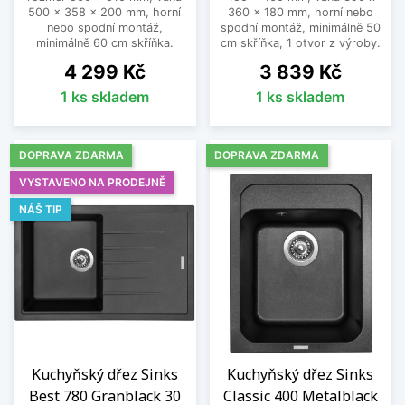
500 x 358 x 200 mm, horní
360 x 180 mm, horní nebo
nebo spodní montáž,
spodní montáž, minimálně 50
minimálně 60 cm skříňka.
cm skříňka, 1 otvor z výroby.
Cena
Cena
4 299 Kč
3 839 Kč
1 ks skladem
1 ks skladem
DOPRAVA ZDARMA
DOPRAVA ZDARMA
VYSTAVENO NA PRODEJNĚ
NÁŠ TIP
Kuchyňský dřez Sinks
Kuchyňský dřez Sinks
Best 780 Granblack 30
Classic 400 Metalblack