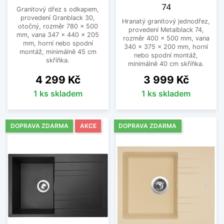
74
Granitový dřez s odkapem,
provedení Granblack 30,
Hranatý granitový jednodřez,
otočný, rozměr 780 x 500
provedení Metalblack 74,
mm, vana 347 x 440 x 205
rozměr 400 x 500 mm, vana
mm, horní nebo spodní
340 x 375 x 200 mm, horní
montáž, minimálně 45 cm
nebo spodní montáž,
skříňka.
minimálně 40 cm skříňka.
Cena
Cena
4 299 Kč
3 999 Kč
1 ks skladem
1 ks skladem
DOPRAVA ZDARMA
AKCE
DOPRAVA ZDARMA