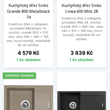
Kuchyňský dřez Sinks
Kuchyňský dřez Sinks
Grande 800 Metalblack
Linea 600 Milk 28
74
Granitový dřez s odkapem,
provedení Milk 28, otočný,
Granitový dřez s odkapem,
rozměr 600 x 480 mm, vana
provedení Metalblack 74,
340 x 415 x 190 mm, horní
otočný, rozměr 800 x 510
montáž, minimálně 45 cm
mm, vana 340 x 460 x 190
skříňka.
mm, horní montáž, minimálně
45 cm skříňka.
Cena
Cena
4 579 Kč
3 839 Kč
1 ks skladem
1 ks skladem
DOPRAVA ZDARMA