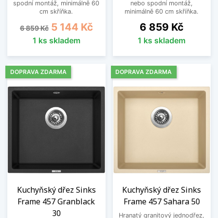
spodní montáž, minimálně 60
nebo spodní montáž,
cm skříňka.
minimálně 60 cm skříňka.
Běžná cena
Cena
Cena
5 144 Kč
6 859 Kč
6 859 Kč
1 ks skladem
1 ks skladem
DOPRAVA ZDARMA
DOPRAVA ZDARMA
Kuchyňský dřez Sinks
Kuchyňský dřez Sinks
Frame 457 Granblack
Frame 457 Sahara 50
30
Hranatý granitový jednodřez,