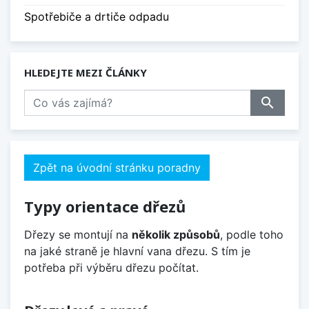
Spotřebiče a drtiče odpadu
HLEDEJTE MEZI ČLÁNKY
search
Zpět na úvodní stránku poradny
Typy orientace dřezů
Dřezy se montují na
několik způsobů
, podle toho
na jaké straně je hlavní vana dřezu. S tím je
potřeba při výběru dřezu počítat.