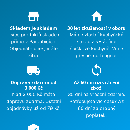
Proč nakupovat u nás?
store_mall_directory
home
Skladem je skladem
30 let zkušeností v oboru
Tisíce produktů skladem
Máme vlastní kuchyňské
přímo v Pardubicích.
studio a vyrábíme
Objednáte dnes, máte
špičkové kuchyně. Víme
zítra.
přesně, co funguje.
local_shipping
sync
Doprava zdarma od
Až 60 dní na vrácení
3 000 Kč
zboží
Nad 3 000 Kč máte
30 dní na vrácení zdarma.
dopravu zdarma. Ostatní
Potřebujete víc času? Až
objednávky už od 79 Kč.
60 dní za drobný
poplatek.