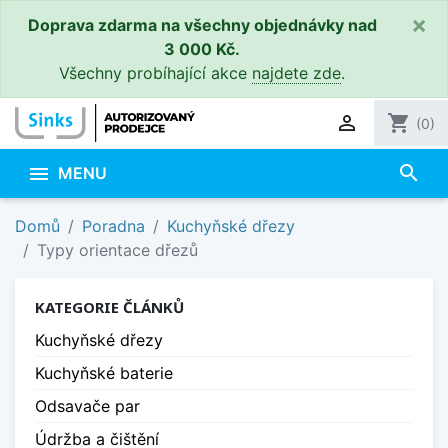
×
Doprava zdarma na všechny objednávky nad
3 000 Kč.
Všechny probíhající akce
najdete zde
.

shopping_cart
(0)
search

MENU
Domů
Poradna
Kuchyňské dřezy
Typy orientace dřezů
KATEGORIE ČLÁNKŮ
Kuchyňské dřezy
Kuchyňské baterie
Odsavače par
Údržba a čištění