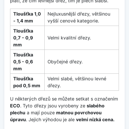
platí, že čím levnější dřez, tím je plech slabší.
Tloušťka 1,0
Nejluxusnější dřezy, většinou
- 1,4 mm
vyšší cenové kategorie.
Tloušťka
0,7 - 0,9
Velmi kvalitní dřezy.
mm
Tloušťka
0,5 - 0,6
Obyčejné dřezy.
mm
Tloušťka
Velmi slabé, většinou levné
pod 0,5 mm
dřezy.
U některých dřezů se můžete setkat s označením
ECO
. Tyto dřezy jsou vyrobeny ze
slabého
plechu
a mají pouze
matnou povrchovou
úpravu
. Jejich výhodou je ale
velmi nízká cena.