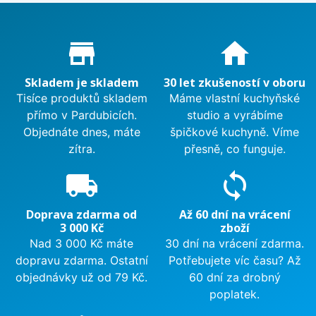
Proč nakupovat u nás?
store_mall_directory
home
Skladem je skladem
30 let zkušeností v oboru
Tisíce produktů skladem
Máme vlastní kuchyňské
přímo v Pardubicích.
studio a vyrábíme
Objednáte dnes, máte
špičkové kuchyně. Víme
zítra.
přesně, co funguje.
local_shipping
sync
Doprava zdarma od
Až 60 dní na vrácení
3 000 Kč
zboží
Nad 3 000 Kč máte
30 dní na vrácení zdarma.
dopravu zdarma. Ostatní
Potřebujete víc času? Až
objednávky už od 79 Kč.
60 dní za drobný
poplatek.