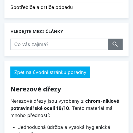
Spotřebiče a drtiče odpadu
HLEDEJTE MEZI ČLÁNKY
search
Zpět na úvodní stránku poradny
Nerezové dřezy
Nerezové dřezy jsou vyrobeny z
chrom-niklové
potravinářské oceli 18/10
. Tento materiál má
mnoho předností:
Jednoduchá údržba a vysoká hygienická