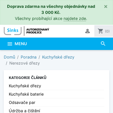
×
Doprava zdarma na všechny objednávky nad
3 000 Kč.
Všechny probíhající akce
najdete zde
.

shopping_cart
(0)
search

MENU
Domů
Poradna
Kuchyňské dřezy
Nerezové dřezy
KATEGORIE ČLÁNKŮ
Kuchyňské dřezy
Kuchyňské baterie
Odsavače par
Údržba a čištění