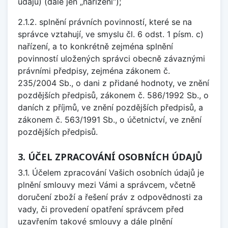
údajů) (dále jen „nařízení“);
2.1.2. splnění právních povinností, které se na
správce vztahují, ve smyslu čl. 6 odst. 1 písm. c)
nařízení, a to konkrétně zejména splnění
povinností uložených správci obecně závaznými
právními předpisy, zejména zákonem č.
235/2004 Sb., o dani z přidané hodnoty, ve znění
pozdějších předpisů, zákonem č. 586/1992 Sb., o
daních z příjmů, ve znění pozdějších předpisů, a
zákonem č. 563/1991 Sb., o účetnictví, ve znění
pozdějších předpisů.
3. ÚČEL ZPRACOVÁNÍ OSOBNÍCH ÚDAJŮ
3.1. Účelem zpracování Vašich osobních údajů je
plnění smlouvy mezi Vámi a správcem, včetně
doručení zboží a řešení práv z odpovědnosti za
vady, či provedení opatření správcem před
uzavřením takové smlouvy a dále plnění