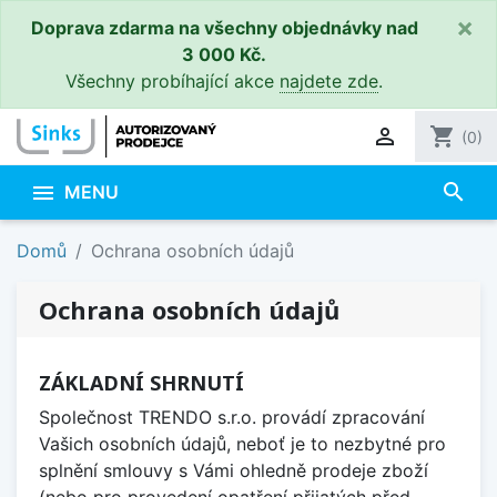
×
Doprava zdarma na všechny objednávky nad
3 000 Kč.
Všechny probíhající akce
najdete zde
.

shopping_cart
(0)
search

MENU
Domů
Ochrana osobních údajů
Ochrana osobních údajů
ZÁKLADNÍ SHRNUTÍ
Společnost TRENDO s.r.o. provádí zpracování
Vašich osobních údajů, neboť je to nezbytné pro
splnění smlouvy s Vámi ohledně prodeje zboží