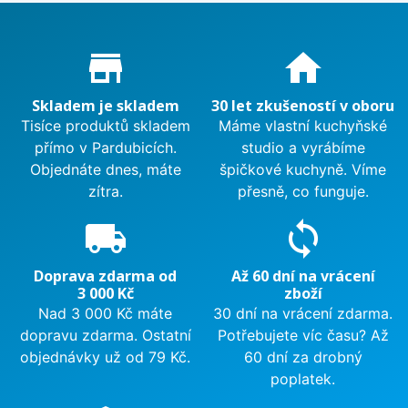
Proč nakupovat u nás?
store_mall_directory
home
Skladem je skladem
30 let zkušeností v oboru
Tisíce produktů skladem
Máme vlastní kuchyňské
přímo v Pardubicích.
studio a vyrábíme
Objednáte dnes, máte
špičkové kuchyně. Víme
zítra.
přesně, co funguje.
local_shipping
sync
Doprava zdarma od
Až 60 dní na vrácení
3 000 Kč
zboží
Nad 3 000 Kč máte
30 dní na vrácení zdarma.
dopravu zdarma. Ostatní
Potřebujete víc času? Až
objednávky už od 79 Kč.
60 dní za drobný
poplatek.