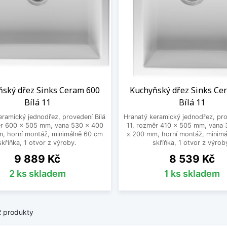
ňský dřez Sinks Ceram 600
Kuchyňský dřez Sinks Ce
Bílá 11
Bílá 11
eramický jednodřez, provedení Bílá
Hranatý keramický jednodřez, pro
ěr 600 x 505 mm, vana 530 x 400
11, rozměr 410 x 505 mm, vana
, horní montáž, minimálně 60 cm
x 200 mm, horní montáž, minim
skříňka, 1 otvor z výroby.
skříňka, 1 otvor z výrob
Cena
Cena
9 889 Kč
8 539 Kč
2 ks skladem
1 ks skladem
2 produkty