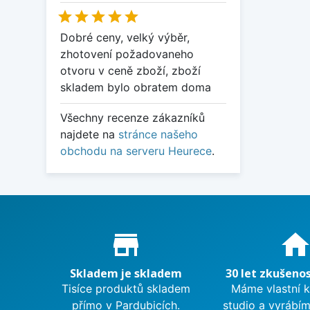





Dobré ceny, velký výběr,
zhotovení požadovaneho
otvoru v ceně zboží, zboží
skladem bylo obratem doma
Všechny recenze zákazníků
najdete na
stránce našeho
obchodu na serveru Heurece
.
Proč nakupovat u nás?
store_mall_directory
hom
Skladem je skladem
30 let zkušenos
Tisíce produktů skladem
Máme vlastní 
přímo v Pardubicích.
studio a vyrábí