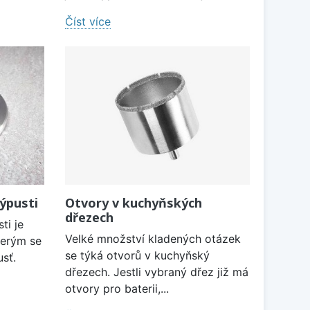
Číst více
ýpusti
Otvory v kuchyňských
dřezech
ti je
Velké množství kladených otázek
terým se
se týká otvorů v kuchyňský
usť.
dřezech. Jestli vybraný dřez již má
otvory pro baterii,...