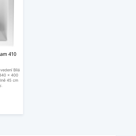
ram 410
vedení Bílá
 340 x 400
álně 45 cm
y.