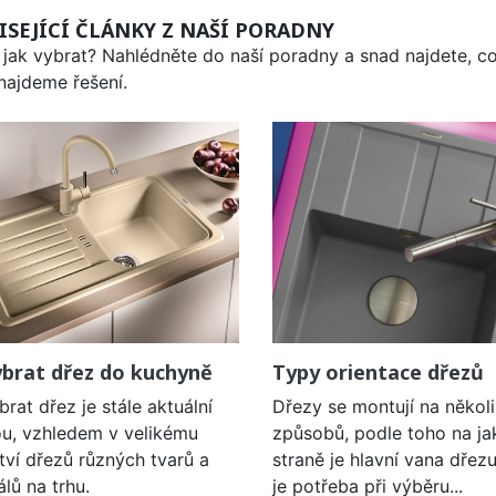
ISEJÍCÍ ČLÁNKY Z NAŠÍ PORADNY
 jak vybrat? Nahlédněte do naší poradny a snad najdete, co
 najdeme řešení.
ybrat dřez do kuchyně
Typy orientace dřezů
brat dřez je stále aktuální
Dřezy se montují na několi
u, vzhledem v velikému
způsobů, podle toho na ja
ví dřezů různých tvarů a
straně je hlavní vana dřezu
álů na trhu.
je potřeba při výběru...