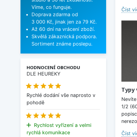
Víme, co funguje.
Číst v
Doprava zdarma od
3 000 Kč, jinak jen za 79 Kč.
Až 60 dní na vrácení zboží.
Skvělá zákaznická podpora.
Sortiment známe poslepu.
HODNOCENÍ OBCHODU
DLE HEUREKY





Typy 
Rychlé dodání vše naprosto v
Nevíte
pohodě
1/2 (6
popisc





nerezo
add
Rychlost vyřízení a velmi
rychlá komunikace
Číst v