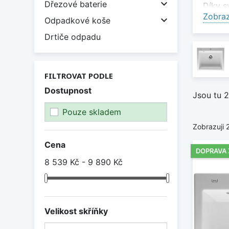

Dřezové baterie
Díky s
Zobraz

Odpadkové koše
Vyso
Drtiče odpadu
Kerami
Zachov
Hygi
FILTROVAT PODLE
Dostupnost
Hladký
Jsou tu 2
každo
Pouze skladem
Nadč
Zobrazuji 
Kerami
Cena
DOPRAVA
pracov
8 539 Kč - 9 890 Kč
Vybert
každé 
Zobraz
Velikost skříňky