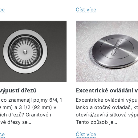
íce
Číst více
výpustí dřezů
Excentrické ovládání v
 co znamenají pojmy 6/4, 1
Excentrické ovládání výpus
0 mm) a 3 1/2 (92 mm) v
lanko a otočný ovladač, k
ích dřezů? Granitové i
otevírá/zavírá sítková výp
vé dřezy se...
Tento způsob je...
íce
Číst více