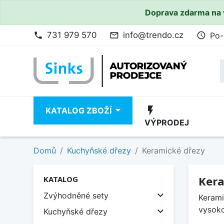
Doprava zdarma na 
731 979 570
info@trendo.cz
Po-
phone
mail_outline
access_time
flash_on
KATALOG ZBOŽÍ
VÝPRODEJ
Domů
Kuchyňské dřezy
Keramické dřezy
Kera
KATALOG

Zvýhodněné sety
Kerami
vysoko

Kuchyňské dřezy