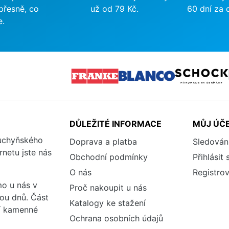
přesně, co
už od 79 Kč.
60 dní za 
e.
DŮLEŽITÉ INFORMACE
MŮJ ÚČ
kuchyňského
Doprava a platba
Sledován
rnetu jste nás
Obchodní podmínky
Přihlásit 
O nás
Registrov
o u nás v
Proč nakoupit u nás
vou dnů. Část
Katalogy ke stažení
ší kamenné
Ochrana osobních údajů