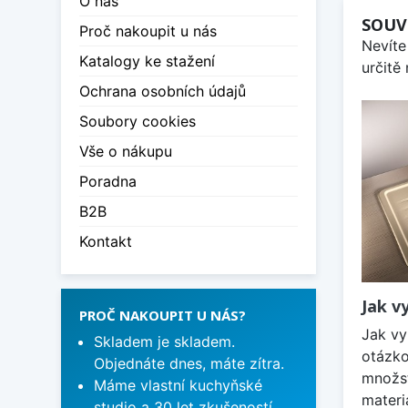
O nás
SOUV
Proč nakoupit u nás
Nevíte
Katalogy ke stažení
určitě
Ochrana osobních údajů
Soubory cookies
Vše o nákupu
Poradna
B2B
Kontakt
Jak v
PROČ NAKOUPIT U NÁS?
Jak vy
Skladem je skladem.
otázko
Objednáte dnes, máte zítra.
množst
Máme vlastní kuchyňské
materi
studio a 30 let zkušeností.