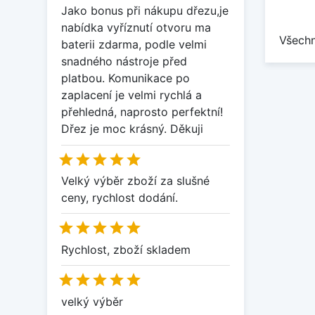
Jako bonus při nákupu dřezu,je
nabídka vyříznutí otvoru ma
Všechn
baterii zdarma, podle velmi
snadného nástroje před
platbou. Komunikace po
zaplacení je velmi rychlá a
přehledná, naprosto perfektní!
Dřez je moc krásný. Děkuji





Velký výběr zboží za slušné
ceny, rychlost dodání.





Rychlost, zboží skladem





velký výběr