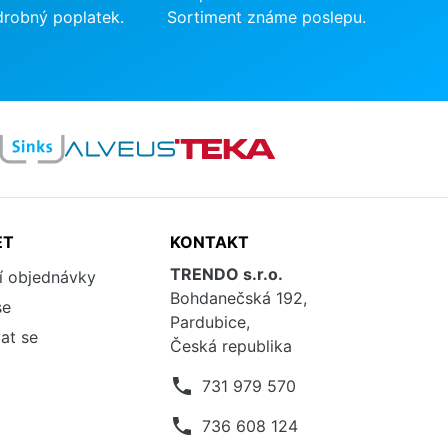
drobný poplatek.
Sortiment známe poslepu.
ET
KONTAKT
TRENDO s.r.o.
í objednávky
Bohdanečská 192,
se
Pardubice,
at se
Česká republika
phone
731 979 570
phone
736 608 124