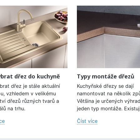
ybrat dřez do kuchyně
Typy montáže dřezů
brat dřez je stále aktuální
Kuchyňské dřezy se dají
u, vzhledem v velikému
namontovat na několik zp
ví dřezů různých tvarů a
Většina je určených výhra
álů na trhu.
jeden typ montáže. Existují
íce
Číst více