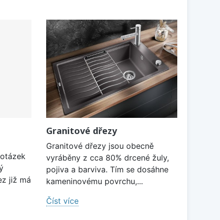
Granitové dřezy
Granitové dřezy jsou obecně
 otázek
vyráběny z cca 80% drcené žuly,
ý
pojiva a barviva. Tím se dosáhne
ez již má
kameninovému povrchu,...
Číst více