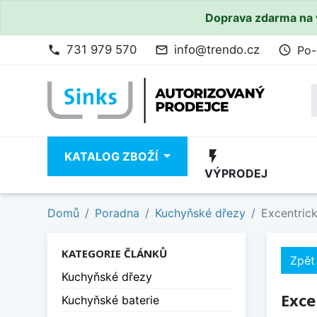
Doprava zdarma na 
731 979 570
info@trendo.cz
Po-
phone
mail_outline
access_time
flash_on
KATALOG ZBOŽÍ
VÝPRODEJ
Domů
Poradna
Kuchyňské dřezy
Excentrick
KATEGORIE ČLÁNKŮ
Zpět
Kuchyňské dřezy
Exce
Kuchyňské baterie