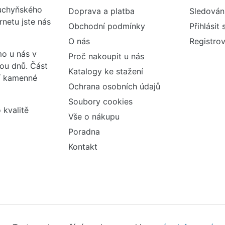
kuchyňského
Doprava a platba
Sledován
rnetu jste nás
Obchodní podmínky
Přihlásit 
O nás
Registrov
o u nás v
Proč nakoupit u nás
vou dnů. Část
Katalogy ke stažení
ší kamenné
Ochrana osobních údajů
Soubory cookies
 kvalitě
Vše o nákupu
Poradna
Kontakt