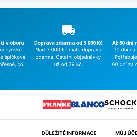
e
local_shipping
tí v oboru
Doprava zdarma od 3 000 Kč
Až 60 dní 
kuchyňské
Nad 3 000 Kč máte dopravu
30 dní na
me špičkové
zdarma. Ostatní objednávky
Potřebuje
přesně, co
už od 79 Kč.
60 dní za 
e.
DŮLEŽITÉ INFORMACE
MŮJ ÚČ