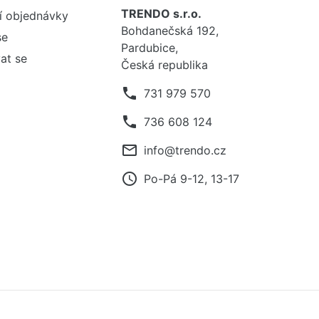
TRENDO s.r.o.
í objednávky
Bohdanečská 192,
se
Pardubice,
at se
Česká republika
phone
731 979 570
phone
736 608 124
mail_outline
info@trendo.cz
access_time
Po-Pá 9-12, 13-17