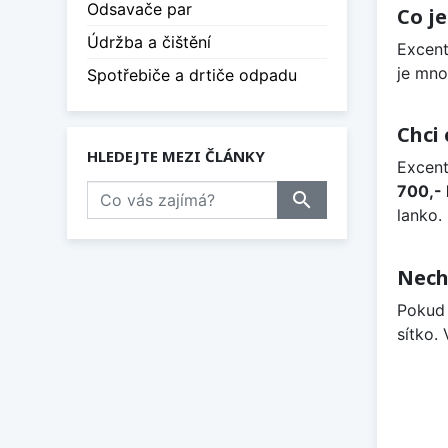
Odsavače par
Co je
Údržba a čištění
Excent
je mno
Spotřebiče a drtiče odpadu
Chci
HLEDEJTE MEZI ČLÁNKY
Excent
700,-
search
lanko.
Nech
Pokud 
sítko.