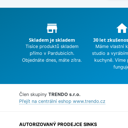
Proč nakupovat u nás?
store_mall_directory
hom
Skladem je skladem
30 let zkušenos
Tisíce produktů skladem
Máme vlastní 
přímo v Pardubicích.
studio a vyrábí
Objednáte dnes, máte zítra.
kuchyně. Víme 
funguj
Člen skupiny
TRENDO s.r.o.
Přejít na centrální eshop www.trendo.cz
AUTORIZOVANÝ PRODEJCE SINKS