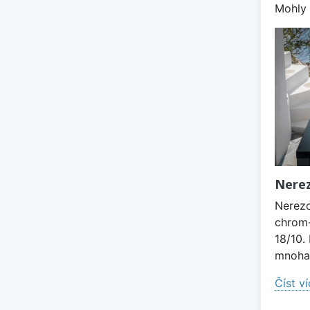
Mohly 
Nerez
Nerezo
chrom-
18/10.
mnoha 
Číst v