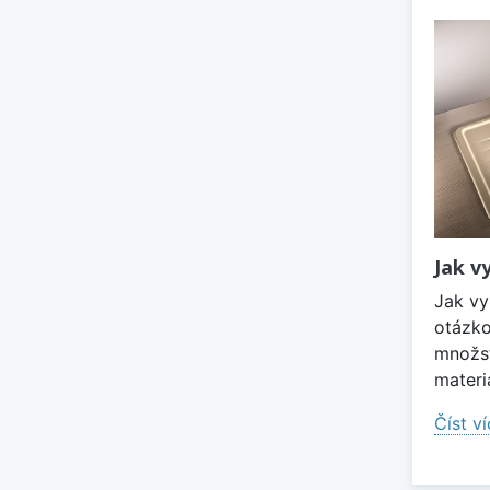
Jak v
Jak vy
otázko
množst
materi
Číst v