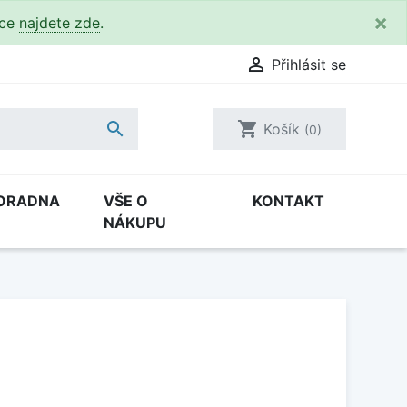
×
kce
najdete zde
.

Přihlásit se

shopping_cart
Košík
(0)
ORADNA
VŠE O
KONTAKT
NÁKUPU