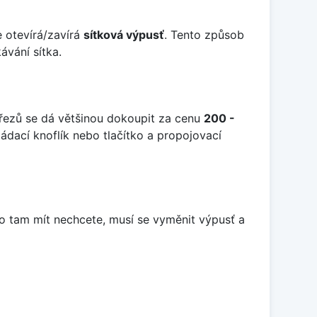
e otevírá/zavírá
sítková výpusť
. Tento způsob
vání sítka.
dřezů se dá většinou dokoupit za cenu
200 -
ádací knoflík nebo tlačítko a propojovací
o tam mít nechcete, musí se vyměnit výpusť a