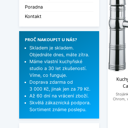
Poradna
Kontakt
PROČ NAKOUPIT U NÁS?
Skladem je skladem.
Objednáte dnes, máte zítra.
Máme vlastní kuchyňské
studio a 30 let zkušeností.
Víme, co funguje.
Kuchy
Doprava zdarma od
Ca
3 000 Kč, jinak jen za 79 Kč.
Stoján
Až 60 dní na vrácení zboží.
Chrom, 
Skvělá zákaznická podpora.
Sortiment známe poslepu.