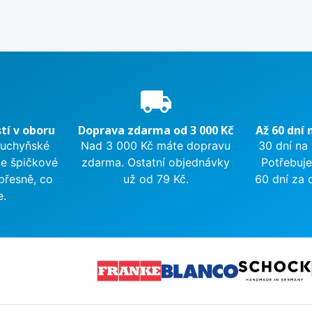
e
local_shipping
tí v oboru
Doprava zdarma od 3 000 Kč
Až 60 dní 
kuchyňské
Nad 3 000 Kč máte dopravu
30 dní na
me špičkové
zdarma. Ostatní objednávky
Potřebuje
přesně, co
už od 79 Kč.
60 dní za 
e.