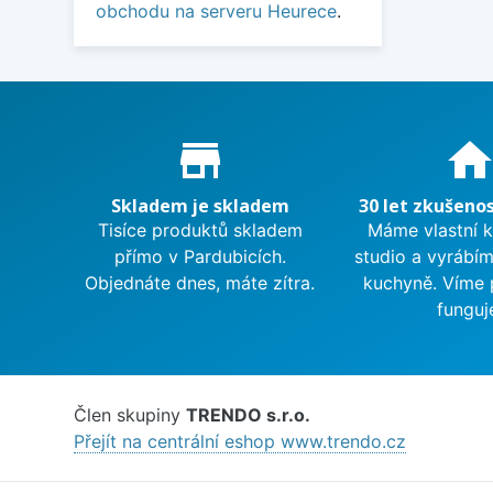
obchodu na serveru Heurece
.
Proč nakupovat u nás?
store_mall_directory
hom
Skladem je skladem
30 let zkušenos
Tisíce produktů skladem
Máme vlastní 
přímo v Pardubicích.
studio a vyrábí
Objednáte dnes, máte zítra.
kuchyně. Víme 
funguj
Člen skupiny
TRENDO s.r.o.
Přejít na centrální eshop www.trendo.cz