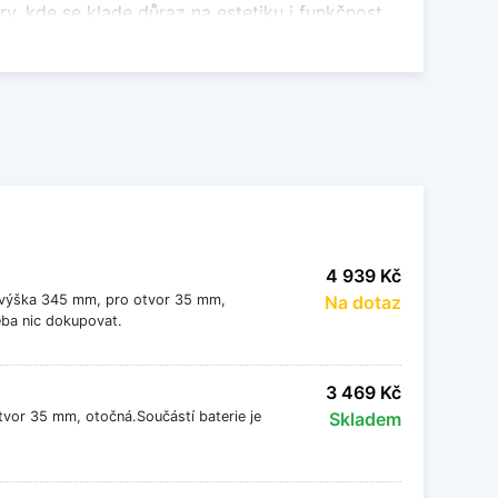
éry, kde se klade důraz na estetiku i funkčnost.
. Nabízejí spolehlivý provoz, plynulou regulaci
keramickým, granitovým i nerezovým dřezům a
4 939 Kč
, výška 345 mm, pro otvor 35 mm,
Na dotaz
 provoz. Povrchová úprava umožňuje snadnou
řeba nic dokupovat.
ý styl a zároveň nabídne pohodlné a spolehlivé
3 469 Kč
vor 35 mm, otočná.Součástí baterie je
Skladem