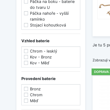
Páčka na boku - baterie
do tvaru U
Páčka nahoře - vyšší
ramínko
Stojací kohoutková
Vzhled baterie
Je tu 5 p
Chrom - lesklý
Kov - Bronz
Zobrazuji 
Kov - Měď
DOPRAVA
Provedení baterie
Bronz
Chrom
Měď