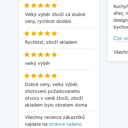





Kuchyň
dřez,
Velký výběr zboží za slušné
design
ceny, rychlost dodání.
bychom





Číst v
Rychlost, zboží skladem
Všechn





velký výběr





Dobré ceny, velký výběr,
zhotovení požadovaneho
otvoru v ceně zboží, zboží
skladem bylo obratem doma
Všechny recenze zákazníků
najdete na
stránce našeho