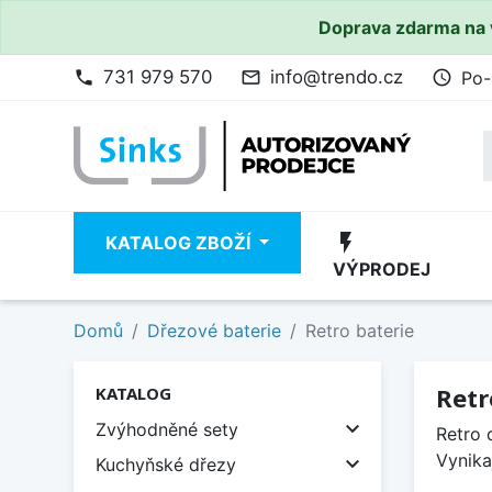
Doprava zdarma na 
731 979 570
info@trendo.cz
Po-
phone
mail_outline
access_time
flash_on
KATALOG ZBOŽÍ
VÝPRODEJ
Domů
Dřezové baterie
Retro baterie
Retr
KATALOG

Zvýhodněné sety
Retro 
Vynika

Kuchyňské dřezy