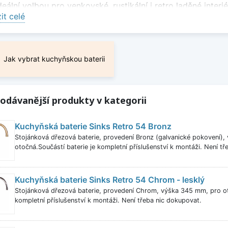
deální volbou pro venkovské, rustikální i retro laděné interi
it celé
ický design s moderní funkčností
baterie kombinují tradiční vzhled s moderními technologiemi
 komfort při každodenním používání.
Jak vybrat kuchyňskou baterii
ový doplněk ke dřezu
vému provedení se retro dřezové baterie skvěle hodí ke 
odávanější produkty v kategorii
ejí celkový vzhled kuchyně.
né provedení a snadná údržba
Kuchyňská baterie Sinks Retro 54 Bronz
Stojánková dřezová baterie, provedení Bronz (galvanické pokovení)
e jsou navrženy pro dlouhou životnost a běžný kuchyňský
otočná.Součástí baterie je kompletní příslušenství k montáži. Není t
 a zachování vzhledu po dlouhou dobu.
e si retro dřezovou baterii, která vaší kuchyni dodá osobit
Kuchyňská baterie Sinks Retro 54 Chrom - lesklý
ání.
Stojánková dřezová baterie, provedení Chrom, výška 345 mm, pro ot
kompletní příslušenství k montáži. Není třeba nic dokupovat.
it méně