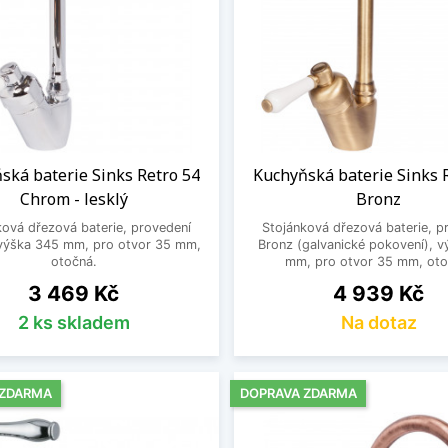
ská baterie Sinks Retro 54
Kuchyňská baterie Sinks 
Chrom - lesklý
Bronz
ková dřezová baterie, provedení
Stojánková dřezová baterie, p
výška 345 mm, pro otvor 35 mm,
Bronz (galvanické pokovení), 
otočná.
mm, pro otvor 35 mm, oto
Cena
Cena
3 469 Kč
4 939 Kč
2 ks skladem
Na dotaz
 ZDARMA
DOPRAVA ZDARMA