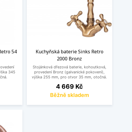
Retro 54
Kuchyňská baterie Sinks Retro
2000 Bronz
rovedení
Stojánková dřezová baterie, kohoutková,
výška 345
provedení Bronz (galvanické pokovení),
čná.
výška 255 mm, pro otvor 35 mm, otočná.
Cena
4 669 Kč
Běžně skladem