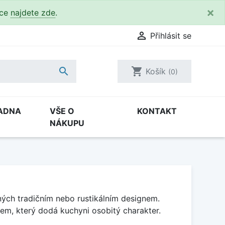
×
kce
najdete zde
.

Přihlásit se

shopping_cart
Košík
(0)
ADNA
VŠE O
KONTAKT
NÁKUPU
ných tradičním nebo rustikálním designem.
dem, který dodá kuchyni osobitý charakter.