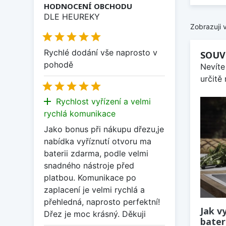
HODNOCENÍ OBCHODU
DLE HEUREKY
Zobrazuji 





Rychlé dodání vše naprosto v
SOUV
pohodě
Nevíte
určitě





add
Rychlost vyřízení a velmi
rychlá komunikace
Jako bonus při nákupu dřezu,je
nabídka vyříznutí otvoru ma
baterii zdarma, podle velmi
snadného nástroje před
platbou. Komunikace po
zaplacení je velmi rychlá a
přehledná, naprosto perfektní!
Jak v
Dřez je moc krásný. Děkuji
bater