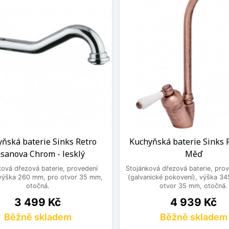
ňská baterie Sinks Retro
Kuchyňská baterie Sinks 
sanova Chrom - lesklý
Měď
ková dřezová baterie, provedení
Stojánková dřezová baterie, pro
výška 260 mm, pro otvor 35 mm,
(galvanické pokovení), výška 3
otočná.
otvor 35 mm, otočná.
Cena
Cena
3 499 Kč
4 939 Kč
Běžně skladem
Běžně skladem