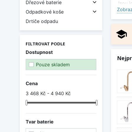

Dřezové baterie
Jsou i
Zobraz

Odpadkové koše
Klas
Drtiče odpadu
Retro 
school
vody a
Styl
FILTROVAT PODLE
Dostupnost
Díky s
Nejpr
dotvář
Pouze skladem
Odol
Bateri
Cena
údržbu
3 468 Kč - 4 940 Kč
Vybert
použív
Zobraz
Tvar baterie