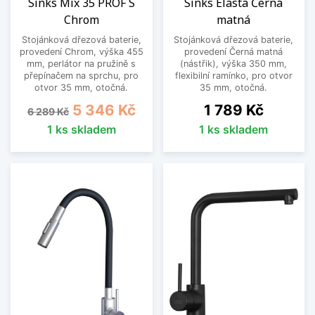
Sinks Mix 35 PROF S
Sinks Elasta Černá
Chrom
matná
Stojánková dřezová baterie,
Stojánková dřezová baterie,
provedení Chrom, výška 455
provedení Černá matná
mm, perlátor na pružině s
(nástřik), výška 350 mm,
přepínačem na sprchu, pro
flexibilní ramínko, pro otvor
otvor 35 mm, otočná.
35 mm, otočná.
Běžná cena
Cena
Cena
5 346 Kč
1 789 Kč
6 289 Kč
1 ks skladem
1 ks skladem