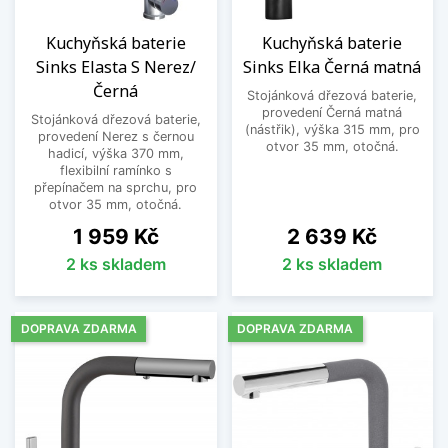
Kuchyňská baterie
Kuchyňská baterie
Sinks Elasta S Nerez/
Sinks Elka Černá matná
Černá
Stojánková dřezová baterie,
provedení Černá matná
Stojánková dřezová baterie,
(nástřik), výška 315 mm, pro
provedení Nerez s černou
otvor 35 mm, otočná.
hadicí, výška 370 mm,
flexibilní ramínko s
přepínačem na sprchu, pro
otvor 35 mm, otočná.
Cena
Cena
1 959 Kč
2 639 Kč
2 ks skladem
2 ks skladem
DOPRAVA ZDARMA
DOPRAVA ZDARMA