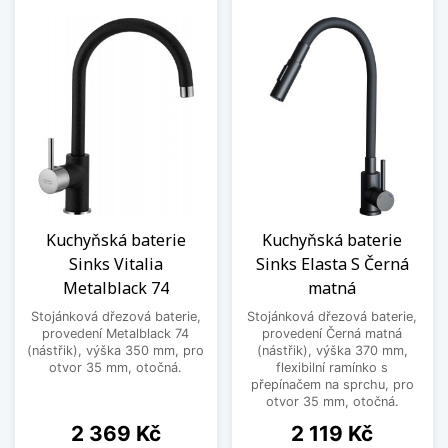
Kuchyňská baterie
Kuchyňská baterie
Sinks Vitalia
Sinks Elasta S Černá
Metalblack 74
matná
Stojánková dřezová baterie,
Stojánková dřezová baterie,
provedení Metalblack 74
provedení Černá matná
(nástřik), výška 350 mm, pro
(nástřik), výška 370 mm,
otvor 35 mm, otočná.
flexibilní ramínko s
přepínačem na sprchu, pro
otvor 35 mm, otočná.
Cena
Cena
2 369 Kč
2 119 Kč