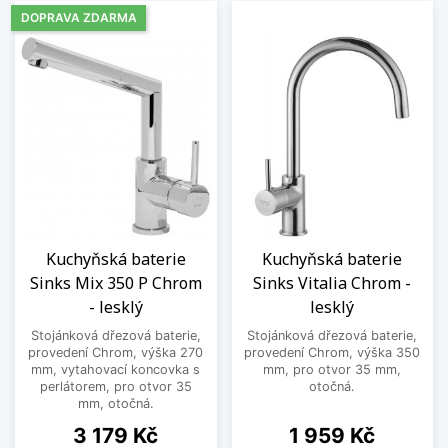
DOPRAVA ZDARMA
Kuchyňská baterie
Kuchyňská baterie
Sinks Mix 350 P Chrom
Sinks Vitalia Chrom -
- lesklý
lesklý
Stojánková dřezová baterie,
Stojánková dřezová baterie,
provedení Chrom, výška 270
provedení Chrom, výška 350
mm, vytahovací koncovka s
mm, pro otvor 35 mm,
perlátorem, pro otvor 35
otočná.
mm, otočná.
Cena
Cena
3 179 Kč
1 959 Kč