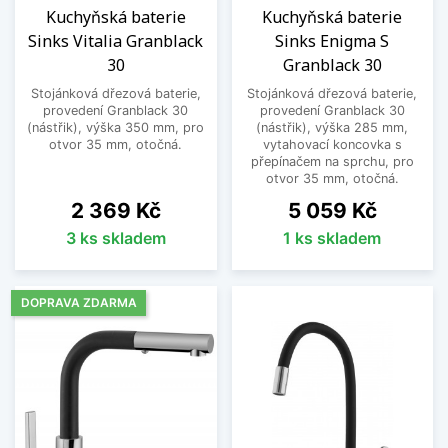
Kuchyňská baterie
Kuchyňská baterie
Sinks Vitalia Granblack
Sinks Enigma S
30
Granblack 30
Stojánková dřezová baterie,
Stojánková dřezová baterie,
provedení Granblack 30
provedení Granblack 30
(nástřik), výška 350 mm, pro
(nástřik), výška 285 mm,
otvor 35 mm, otočná.
vytahovací koncovka s
přepínačem na sprchu, pro
otvor 35 mm, otočná.
Cena
Cena
2 369 Kč
5 059 Kč
3 ks skladem
1 ks skladem
DOPRAVA ZDARMA