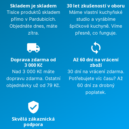
Skladem je skladem
30 let zkušeností v oboru
Tisíce produktů skladem
Máme vlastní kuchyňské
přímo v Pardubicích.
studio a vyrábíme
Objednáte dnes, máte
špičkové kuchyně. Víme
zítra.
přesně, co funguje.
local_shipping
sync
Doprava zdarma od
Až 60 dní na vrácení
3 000 Kč
zboží
Nad 3 000 Kč máte
30 dní na vrácení zdarma.
dopravu zdarma. Ostatní
Potřebujete víc času? Až
objednávky už od 79 Kč.
60 dní za drobný
poplatek.
verified_user
Skvělá zákaznická
podpora