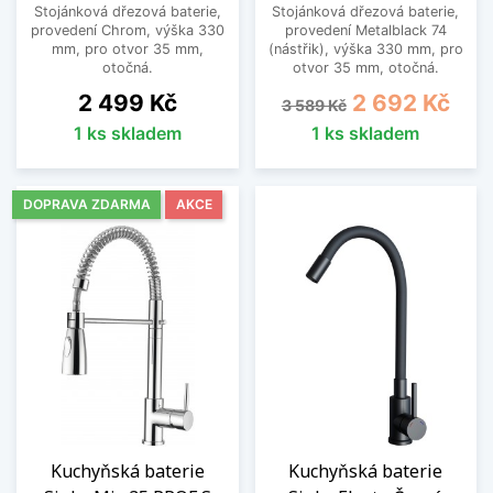
Stojánková dřezová baterie,
Stojánková dřezová baterie,
provedení Chrom, výška 330
provedení Metalblack 74
mm, pro otvor 35 mm,
(nástřik), výška 330 mm, pro
otočná.
otvor 35 mm, otočná.
Cena
Běžná cena
Cena
2 499 Kč
2 692 Kč
3 589 Kč
1 ks skladem
1 ks skladem
DOPRAVA ZDARMA
AKCE
Kuchyňská baterie
Kuchyňská baterie