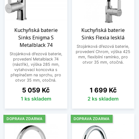
Kuchyňská baterie
Kuchyňská baterie
Sinks Enigma S
Sinks Flexia lesklá
Metalblack 74
Stojánková dřezová baterie,
provedení Chrom, výška 425
Stojánková dřezová baterie,
mm, flexibilní ramínko, pro
provedení Metalblack 74
otvor 35 mm, otočná.
(nástřik), výška 285 mm,
vytahovací koncovka s
přepínačem na sprchu, pro
otvor 35 mm, otočná.
Cena
Cena
5 059 Kč
1 699 Kč
1 ks skladem
2 ks skladem
DOPRAVA ZDARMA
DOPRAVA ZDARMA