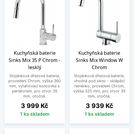
Kuchyňská baterie
Kuchyňská baterie
Sinks Mix 35 P Chrom -
Sinks Mix Window W
lesklý
Chrom
Stojánková dřezová baterie,
Stojánková dřezová baterie,
provedení Chrom, výška 360
vhodná pod okno - sklápěcí
mm, vytahovací koncovka s
raménko, provedení Chrom,
perlátorem, pro otvor 35
výška 325 mm, pro otvor 35
mm, otočná.
mm, otočná.
Cena
Cena
3 999 Kč
3 939 Kč
1 ks skladem
1 ks skladem