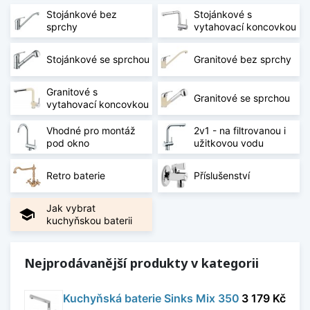
nejen design, ale také způsob používání, výšku
Stojánkové bez
Stojánkové s
ramínka, typ ovládání a kompatibilitu s
sprchy
vytahovací koncovkou
kuchyňským dřezem.
Stojánkové se sprchou
Granitové bez sprchy
Funkčnost pro každodenní používání
Kvalitní dřezová baterie musí zvládnout
Granitové s
Granitové se sprchou
každodenní zátěž při mytí nádobí, oplachování
vytahovací koncovkou
potravin i napouštění vody. Důležitá je plynulá
Vhodné pro montáž
2v1 - na filtrovanou i
regulace vody a spolehlivý chod.
pod okno
užitkovou vodu
Různé typy a provedení
Retro baterie
Příslušenství
V nabídce najdete dřezové baterie v různých
tvarech, výškách a provedeních. Vybrat si
Jak vybrat
school
můžete řešení vhodné do moderních i klasických
kuchyňskou baterii
kuchyní.
Nejprodávanější produkty v kategorii
Snadná údržba a dlouhá životnost
Správně zvolená baterie je navržena tak, aby se
Kuchyňská baterie Sinks Mix 350
3 179 Kč
snadno udržovala a dlouhodobě si zachovala