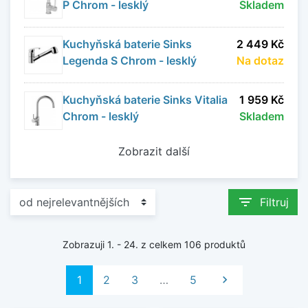
P Chrom - lesklý
Skladem
svůj vzhled i funkčnost při běžném používání.
Vyberte si dřezovou baterii, která bude
Kuchyňská baterie Sinks
2 449 Kč
spolehlivým pomocníkem při každodenní práci v
Legenda S Chrom - lesklý
Na dotaz
kuchyni a zároveň vhodně doplní váš kuchyňský
dřez.
Kuchyňská baterie Sinks Vitalia
1 959 Kč
Zobrazit méně
Chrom - lesklý
Skladem
Zobrazit další
filter_list
Filtruj
Zobrazuji 1. - 24. z celkem 106 produktů
Další
1
2
3
…
5
