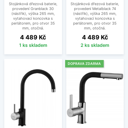
Stojánková dřezová baterie,
Stojánková dřezová baterie,
provedení Granblack 30
provedení Metalblack 74
(nástřik), výška 265 mm,
(nástřik), výška 265 mm,
vytahovací koncovka s
vytahovací koncovka s
perlátorem, pro otvor 35
perlátorem, pro otvor 35
mm, otočná.
mm, otočná.
Cena
Cena
4 489 Kč
4 489 Kč
1 ks skladem
2 ks skladem
DOPRAVA ZDARMA