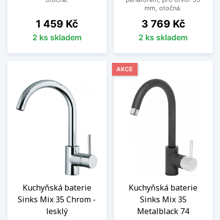
mm, otočná.
Cena
Cena
1 459 Kč
3 769 Kč
2 ks skladem
2 ks skladem
AKCE
Kuchyňská baterie
Kuchyňská baterie
Sinks Mix 35 Chrom -
Sinks Mix 35
lesklý
Metalblack 74