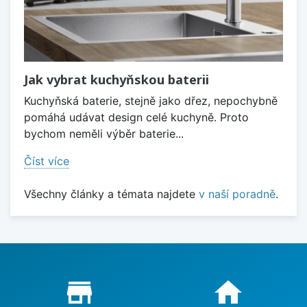
Jak vybrat kuchyňskou baterii
Kuchyňská baterie, stejně jako dřez, nepochybně
pomáhá udávat design celé kuchyně. Proto
bychom neměli výběr baterie...
Číst více
Všechny články a témata najdete
v naší poradně
.
Proč nakupovat u nás?
store_mall_directory
home