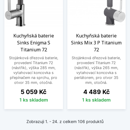
Kuchyňská baterie
Kuchyňská baterie
Sinks Enigma S
Sinks Mix 3 P Titanium
Titanium 72
72
Stojánková dřezová baterie,
Stojánková dřezová baterie,
provedení Titanium 72
provedení Titanium 72
(nástřik), výška 285 mm,
(nástřik), výška 265 mm,
vytahovací koncovka s
vytahovací koncovka s
přepínačem na sprchu, pro
perlátorem, pro otvor 35
otvor 35 mm, otočná.
mm, otočná.
Cena
Cena
5 059 Kč
4 489 Kč
1 ks skladem
1 ks skladem
Zobrazuji 1. - 24. z celkem 106 produktů