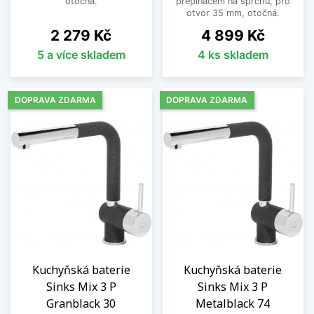
otočná.
přepínačem na sprchu, pro
otvor 35 mm, otočná.
Cena
Cena
2 279 Kč
4 899 Kč
5 a více skladem
4 ks skladem
DOPRAVA ZDARMA
DOPRAVA ZDARMA
Kuchyňská baterie
Kuchyňská baterie
Sinks Mix 3 P
Sinks Mix 3 P
Granblack 30
Metalblack 74