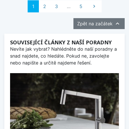
Další
1
2
3
…
5


Zpět na začátek
SOUVISEJÍCÍ ČLÁNKY Z NAŠÍ PORADNY
Nevíte jak vybrat? Nahlédněte do naší poradny a
snad najdete, co hledáte. Pokud ne, zavolejte
nebo napište a určitě najdeme řešení.