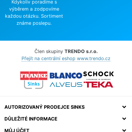
Kdykoliv poradíme s
výběrem a zodpovíme
každou otázku. Sortiment
známe poslepu.
Člen skupiny
TRENDO s.r.o.
Přejít na centrální eshop www.trendo.cz
AUTORIZOVANÝ PRODEJCE SINKS
DŮLEŽITÉ INFORMACE
MŮJ ÚČET