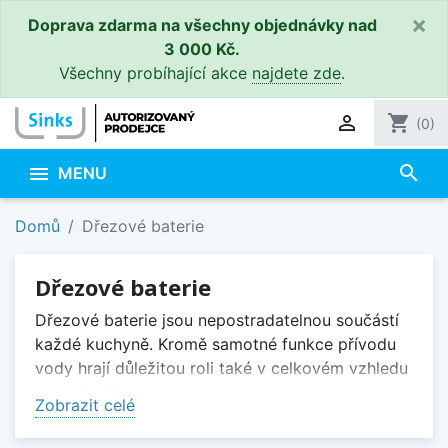
×
Doprava zdarma na všechny objednávky nad
3 000 Kč.
Všechny probíhající akce
najdete zde
.

shopping_cart
(0)
search

MENU
Domů
Dřezové baterie
Dřezové baterie
Dřezové baterie jsou nepostradatelnou součástí
každé kuchyně. Kromě samotné funkce přívodu
vody hrají důležitou roli také v celkovém vzhledu
kuchyňského prostoru.
Zobrazit celé
Při výběru dřezové baterie je vhodné zohlednit