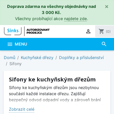
×
Doprava zdarma na všechny objednávky nad
3 000 Kč.
Všechny probíhající akce
najdete zde
.

shopping_cart
(0)
search

MENU
Domů
Kuchyňské dřezy
Doplňky a příslušenství
Sifony
Sifony ke kuchyňským dřezům
Sifony ke kuchyňským dřezům jsou nezbytnou
součástí každé instalace dřezu. Zajišťují
bezpečný odvod odpadní vody a zároveň brání
pronikání zápachu z kanalizace zpět do kuchyně.
Zobrazit celé