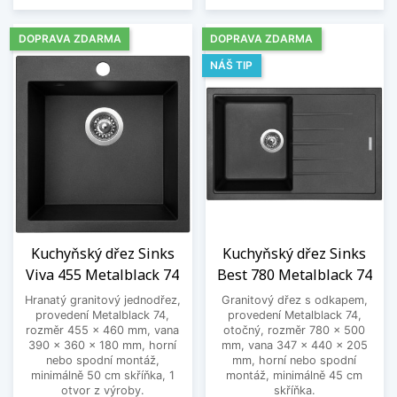
DOPRAVA ZDARMA
DOPRAVA ZDARMA
NÁŠ TIP
Kuchyňský dřez Sinks
Kuchyňský dřez Sinks
Viva 455 Metalblack 74
Best 780 Metalblack 74
Hranatý granitový jednodřez,
Granitový dřez s odkapem,
provedení Metalblack 74,
provedení Metalblack 74,
rozměr 455 x 460 mm, vana
otočný, rozměr 780 x 500
390 x 360 x 180 mm, horní
mm, vana 347 x 440 x 205
nebo spodní montáž,
mm, horní nebo spodní
minimálně 50 cm skříňka, 1
montáž, minimálně 45 cm
otvor z výroby.
skříňka.