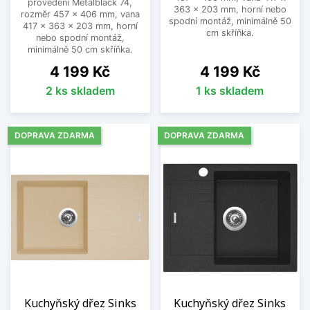
provedení Metalblack 74,
363 x 203 mm, horní nebo
rozměr 457 x 406 mm, vana
spodní montáž, minimálně 50
417 x 363 x 203 mm, horní
cm skříňka.
nebo spodní montáž,
minimálně 50 cm skříňka.
Cena
Cena
4 199 Kč
4 199 Kč
2 ks skladem
1 ks skladem
DOPRAVA ZDARMA
DOPRAVA ZDARMA
Kuchyňský dřez Sinks
Kuchyňský dřez Sinks