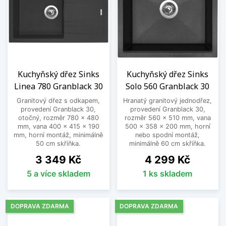
Kuchyňský dřez Sinks
Kuchyňský dřez Sinks
Linea 780 Granblack 30
Solo 560 Granblack 30
Granitový dřez s odkapem,
Hranatý granitový jednodřez,
provedení Granblack 30,
provedení Granblack 30,
otočný, rozměr 780 x 480
rozměr 560 x 510 mm, vana
mm, vana 400 x 415 x 190
500 x 358 x 200 mm, horní
mm, horní montáž, minimálně
nebo spodní montáž,
50 cm skříňka.
minimálně 60 cm skříňka.
Cena
Cena
3 349 Kč
4 299 Kč
5 a více skladem
1 ks skladem
DOPRAVA ZDARMA
DOPRAVA ZDARMA