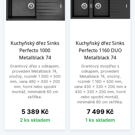
Kuchyňský dřez Sinks
Kuchyňský dřez Sinks
Perfecto 1000
Perfecto 1160 DUO
Metalblack 74
Metalblack 74
Granitový dřez s odkapem,
Granitový dvojdřez s
provedení Metalblack 74,
odkapem, provedení
otočný, rozměr 1 000 x 500
Metalblack 74, otočný,
mm, vana 480 x 430 x 200
rozměr 1 160 x 500 mm,
mm, horní nebo spodní
vana 430 x 330 x 200 mm a
montáž, minimálně 60 cm
430 x 330 x 200 mm, horní
skříňka.
nebo spodní montáž,
minimálně 80 cm skříňka.
Cena
Cena
5 389 Kč
7 499 Kč
2 ks skladem
1 ks skladem