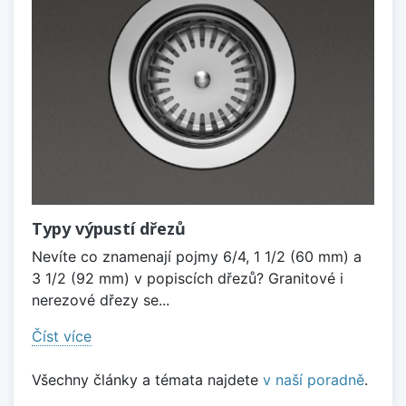
Typy výpustí dřezů
Nevíte co znamenají pojmy 6/4, 1 1/2 (60 mm) a
3 1/2 (92 mm) v popiscích dřezů? Granitové i
nerezové dřezy se...
Číst více
Všechny články a témata najdete
v naší poradně
.