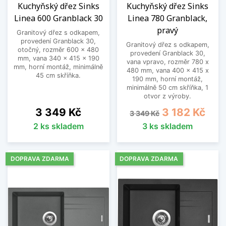
Kuchyňský dřez Sinks
Kuchyňský dřez Sinks
Linea 600 Granblack 30
Linea 780 Granblack,
pravý
Granitový dřez s odkapem,
provedení Granblack 30,
Granitový dřez s odkapem,
otočný, rozměr 600 x 480
provedení Granblack 30,
mm, vana 340 x 415 x 190
vana vpravo, rozměr 780 x
mm, horní montáž, minimálně
480 mm, vana 400 x 415 x
45 cm skříňka.
190 mm, horní montáž,
minimálně 50 cm skříňka, 1
otvor z výroby.
Cena
Běžná cena
Cena
3 349 Kč
3 182 Kč
3 349 Kč
2 ks skladem
3 ks skladem
DOPRAVA ZDARMA
DOPRAVA ZDARMA