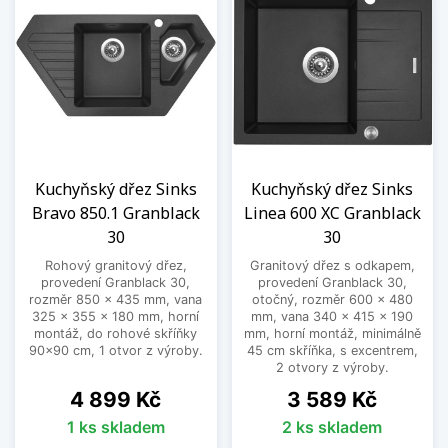
Kuchyňský dřez Sinks
Kuchyňský dřez Sinks
Bravo 850.1 Granblack
Linea 600 XC Granblack
30
30
Rohový granitový dřez,
Granitový dřez s odkapem,
provedení Granblack 30,
provedení Granblack 30,
rozměr 850 x 435 mm, vana
otočný, rozměr 600 x 480
325 x 355 x 180 mm, horní
mm, vana 340 x 415 x 190
montáž, do rohové skříňky
mm, horní montáž, minimálně
90x90 cm, 1 otvor z výroby.
45 cm skříňka, s excentrem,
2 otvory z výroby.
Cena
Cena
4 899 Kč
3 589 Kč
1 ks skladem
2 ks skladem