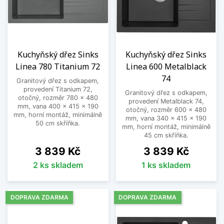
Kuchyňský dřez Sinks
Kuchyňský dřez Sinks
Linea 780 Titanium 72
Linea 600 Metalblack
74
Granitový dřez s odkapem,
provedení Titanium 72,
Granitový dřez s odkapem,
otočný, rozměr 780 x 480
provedení Metalblack 74,
mm, vana 400 x 415 x 190
otočný, rozměr 600 x 480
mm, horní montáž, minimálně
mm, vana 340 x 415 x 190
50 cm skříňka.
mm, horní montáž, minimálně
45 cm skříňka.
Cena
Cena
3 839 Kč
3 839 Kč
2 ks skladem
1 ks skladem
DOPRAVA ZDARMA
DOPRAVA ZDARMA