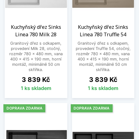
Kuchyňský dřez Sinks
Kuchyňský dřez Sinks
Linea 780 Milk 28
Linea 780 Truffle 54
Granitový dřez s odkapem,
Granitový dřez s odkapem,
provedení Milk 28, otočný,
provedení Truffle 54, otočný,
rozměr 780 x 480 mm, vana
rozměr 780 x 480 mm, vana
400 x 415 x 190 mm, horní
400 x 415 x 190 mm, horní
montáž, minimálně 50 cm
montáž, minimálně 50 cm
skříňka.
skříňka.
Cena
Cena
3 839 Kč
3 839 Kč
1 ks skladem
1 ks skladem
DOPRAVA ZDARMA
DOPRAVA ZDARMA