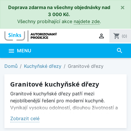
×
Doprava zdarma na všechny objednávky nad
3 000 Kč.
Všechny probíhající akce
najdete zde
.

shopping_cart
(0)
search

MENU
Domů
Kuchyňské dřezy
Granitové dřezy
Granitové kuchyňské dřezy
Granitové kuchyňské dřezy patří mezi
nejoblíbenější řešení pro moderní kuchyně.
Vynikají vysokou odolností, dlouhou životností a
elegantním vzhledem, který lze snadno sladit s
Zobrazit celé
pracovní deskou i kuchyňskou linkou.