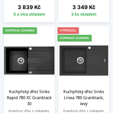
Cena
Cena
3 839 Kč
3 349 Kč
5 a více skladem
3 ks skladem
DOPRAVA ZDARMA
VÝPRODEJ
DOPRAVA ZDARMA
Kuchyňský dřez Sinks
Kuchyňský dřez Sinks
Rapid 780 XC Granblack
Linea 780 Granblack,
30
levý
Granitový dřez s odkapem,
Granitový dřez s odkapem,