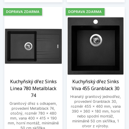
DOPRAVA ZDARMA
DOPRAVA ZDARMA
Kuchyňský dřez Sinks
Kuchyňský dřez Sinks
Linea 780 Metalblack
Viva 455 Granblack 30
74
Hranatý granitový jednodřez,
provedení Granblack 30,
Granitový dřez s odkapem,
rozměr 455 x 460 mm, vana
provedení Metalblack 74,
390 x 360 x 180 mm, horní
otočný, rozměr 780 x 480
nebo spodní montáž,
mm, vana 400 x 415 x 190
minimálně 50 cm skříňka, 1
mm, horní montáž, minimálně
otvor z výroby.
50 cm skříňka.