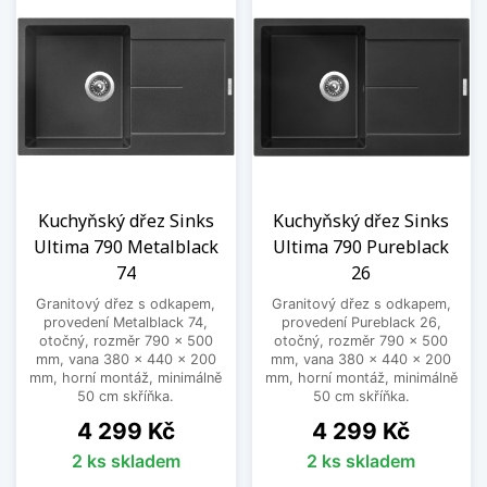
Kuchyňský dřez Sinks
Kuchyňský dřez Sinks
Ultima 790 Metalblack
Ultima 790 Pureblack
74
26
Granitový dřez s odkapem,
Granitový dřez s odkapem,
provedení Metalblack 74,
provedení Pureblack 26,
otočný, rozměr 790 x 500
otočný, rozměr 790 x 500
mm, vana 380 x 440 x 200
mm, vana 380 x 440 x 200
mm, horní montáž, minimálně
mm, horní montáž, minimálně
50 cm skříňka.
50 cm skříňka.
Cena
Cena
4 299 Kč
4 299 Kč
2 ks skladem
2 ks skladem