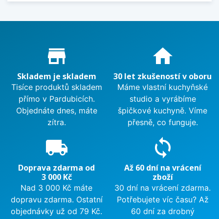
Proč nakupovat u nás?
store_mall_directory
home
Skladem je skladem
30 let zkušeností v oboru
Tisíce produktů skladem
Máme vlastní kuchyňské
přímo v Pardubicích.
studio a vyrábíme
Objednáte dnes, máte
špičkové kuchyně. Víme
zítra.
přesně, co funguje.
local_shipping
sync
Doprava zdarma od
Až 60 dní na vrácení
3 000 Kč
zboží
Nad 3 000 Kč máte
30 dní na vrácení zdarma.
dopravu zdarma. Ostatní
Potřebujete víc času? Až
objednávky už od 79 Kč.
60 dní za drobný