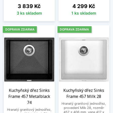
Cena
Cena
3 839 Kč
4 299 Kč
3 ks skladem
1 ks skladem
DOPRAVA ZDARMA
DOPRAVA ZDARMA
Kuchyňský dřez Sinks
Kuchyňský dřez Sinks
Frame 457 Metalblack
Frame 457 Milk 28
74
Hranatý granitový jednodřez,
provedení Milk 28, rozměr
Hranatý granitový jednodřez,
457 x 406 mm, vana 417 x