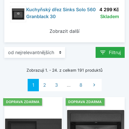
Vyberte si granitový kuchyňský dřez, který
Kuchyňský dřez Sinks Solo 560
4 299 Kč
nabídne kombinaci odolnosti, praktičnosti a
Granblack 30
Skladem
nadčasového designu pro vaši kuchyni.
Zobrazit další
Zobrazit méně
filter_list
Filtruj
Zobrazuji 1. - 24. z celkem 191 produktů
Další
1
2
3
…
8

DOPRAVA ZDARMA
DOPRAVA ZDARMA