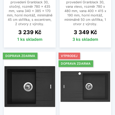
provedení Granblack 30,
provedení Granblack 30,
otočný, rozměr 780 x 435
vana vlevo, rozměr 780 x
mm, vana 340 x 385 x 170
480 mm, vana 400 x 415 x
mm, horní montáž, minimálně
190 mm, horní montáž,
45 cm skříňka, s excentrem,
minimálně 50 cm skříňka, 1
2 otvory z výroby.
otvor z výroby.
Cena
Cena
3 239 Kč
3 349 Kč
1 ks skladem
3 ks skladem
DOPRAVA ZDARMA
VÝPRODEJ
DOPRAVA ZDARMA