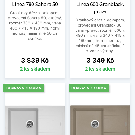
Linea 780 Sahara 50
Linea 600 Granblack,
pravý
Granitový dřez s odkapem,
provedení Sahara 50, otočný,
Granitový dřez s odkapem,
rozměr 780 x 480 mm, vana
provedení Granblack 30,
400 x 415 x 190 mm, horní
vana vpravo, rozměr 600 x
montáž, minimálně 50 cm
480 mm, vana 340 x 415 x
skříňka.
190 mm, horní montáž,
minimálně 45 cm skříňka, 1
otvor z výroby.
Cena
Cena
3 839 Kč
3 349 Kč
2 ks skladem
2 ks skladem
DOPRAVA ZDARMA
DOPRAVA ZDARMA