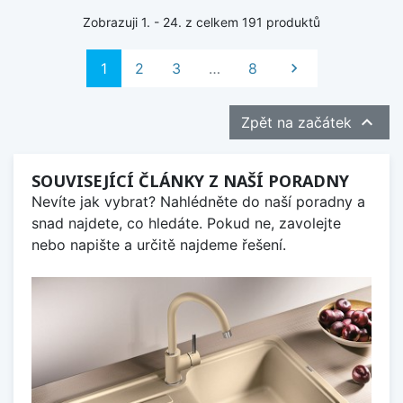
Zobrazuji 1. - 24. z celkem 191 produktů
Další
1
2
3
…
8


Zpět na začátek
SOUVISEJÍCÍ ČLÁNKY Z NAŠÍ PORADNY
Nevíte jak vybrat? Nahlédněte do naší poradny a
snad najdete, co hledáte. Pokud ne, zavolejte
nebo napište a určitě najdeme řešení.