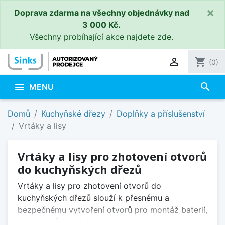
×
Doprava zdarma na všechny objednávky nad
3 000 Kč.
Všechny probíhající akce
najdete zde
.

shopping_cart
(0)
search

MENU
Domů
Kuchyňské dřezy
Doplňky a příslušenství
Vrtáky a lisy
Vrtáky a lisy pro zhotovení otvorů
do kuchyňských dřezů
Vrtáky a lisy pro zhotovení otvorů do
kuchyňských dřezů slouží k přesnému a
bezpečnému vytvoření otvorů pro montáž baterií,
dávkovačů saponátu nebo dalšího příslušenství.