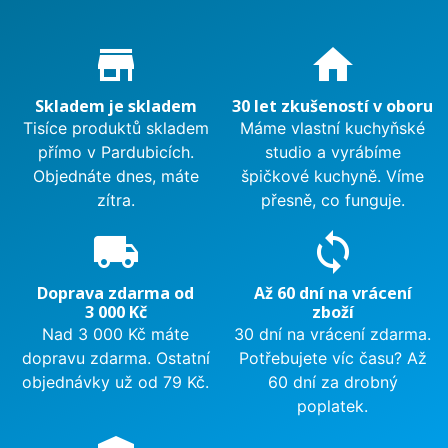
Proč nakupovat u nás?
store_mall_directory
home
Skladem je skladem
30 let zkušeností v oboru
Tisíce produktů skladem
Máme vlastní kuchyňské
přímo v Pardubicích.
studio a vyrábíme
Objednáte dnes, máte
špičkové kuchyně. Víme
zítra.
přesně, co funguje.
local_shipping
sync
Doprava zdarma od
Až 60 dní na vrácení
3 000 Kč
zboží
Nad 3 000 Kč máte
30 dní na vrácení zdarma.
dopravu zdarma. Ostatní
Potřebujete víc času? Až
objednávky už od 79 Kč.
60 dní za drobný
poplatek.