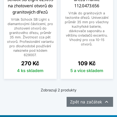
na zhotovení otvorů do
112.0473.656
Vyberte si vrták nebo lis pro zhotovení otvoru do
granitových dřezů
Vrták do granitových a
kuchyňského dřezu a zajistěte si přesnou,
tectonite dřezů. Univerzální
Vrták Schock SB Light s
bezpečnou a profesionální montáž.
průměr 35 mm pro všechny
diamantovými částicemi, pro
kuchyňské baterie,
zhotovení otvorů do
dávkovače saponátu a
Zobrazit méně
granitového dřezu, průměr
většinu ovladačů excentru.
35 mm. Životnost cca pět
Vhodný pro cca 10-15
otvorů. Profesionální variantu
otvorů.
pro dlouhodobé používání
naleznete pod kódem
629007.
Cena
Cena
270 Kč
109 Kč
4 ks skladem
5 a více skladem
Zobrazuji 2 produkty

Zpět na začátek