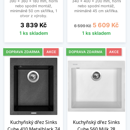
390 x 360 x 180 mm, horní
340 x 400 x 200 mm, horní
nebo spodní montáž,
nebo spodní montáž,
minimálně 50 cm skříňka, 1
minimálně 45 cm skříňka.
otvor z výroby.
Cena
Běžná cena
Cena
3 839 Kč
5 609 Kč
6 599 Kč
1 ks skladem
1 ks skladem
DOPRAVA ZDARMA
AKCE
DOPRAVA ZDARMA
AKCE
Kuchyňský dřez Sinks
Kuchyňský dřez Sinks
Cube 410 Metalblack 74
Cube 560 Milk 28