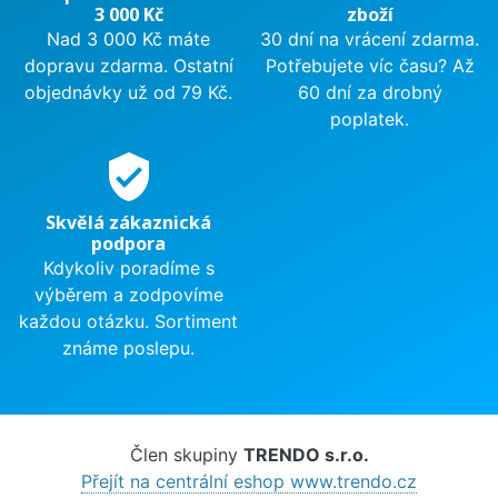
3 000 Kč
zboží
Nad 3 000 Kč máte
30 dní na vrácení zdarma.
dopravu zdarma. Ostatní
Potřebujete víc času? Až
objednávky už od 79 Kč.
60 dní za drobný
poplatek.
verified_user
Skvělá zákaznická
podpora
Kdykoliv poradíme s
výběrem a zodpovíme
každou otázku. Sortiment
známe poslepu.
Člen skupiny
TRENDO s.r.o.
Přejít na centrální eshop www.trendo.cz