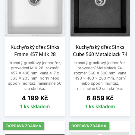
Kuchyňský dřez Sinks
Kuchyňský dřez Sinks
Frame 457 Milk 28
Cube 560 Metalblack 74
Hranatý granitový jednodřez,
Hranatý granitový jednodřez,
provedení Milk 28, rozměr
provedení Metalblack 74,
457 x 406 mm, vana 417 x
rozměr 560 x 500 mm, vana
363 x 203 mm, horní nebo
490 x 400 x 200 mm, horní
spodní montáž, minimálně 50
nebo spodní montáž,
cm skříňka.
minimálně 60 cm skříňka.
Cena
Cena
4 199 Kč
6 859 Kč
1 ks skladem
1 ks skladem
DOPRAVA ZDARMA
DOPRAVA ZDARMA