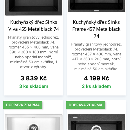
Kuchyňský dřez Sinks
Kuchyňský dřez Sinks
Viva 455 Metalblack 74
Frame 457 Metalblack
74
Hranatý granitový jednodřez,
provedení Metalblack 74,
Hranatý granitový jednodřez,
rozměr 455 x 460 mm, vana
provedení Metalblack 74,
390 x 360 x 180 mm, horní
rozměr 457 x 406 mm, vana
nebo spodní montáž,
417 x 363 x 203 mm, horní
minimálně 50 cm skříňka, 1
nebo spodní montáž,
otvor z výroby.
minimálně 50 cm skříňka.
Cena
Cena
3 839 Kč
4 199 Kč
3 ks skladem
2 ks skladem
DOPRAVA ZDARMA
DOPRAVA ZDARMA