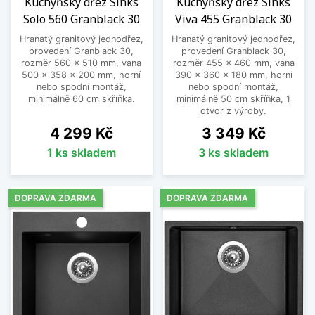
Kuchyňský dřez Sinks
Kuchyňský dřez Sinks
Solo 560 Granblack 30
Viva 455 Granblack 30
Hranatý granitový jednodřez,
Hranatý granitový jednodřez,
provedení Granblack 30,
provedení Granblack 30,
rozměr 560 x 510 mm, vana
rozměr 455 x 460 mm, vana
500 x 358 x 200 mm, horní
390 x 360 x 180 mm, horní
nebo spodní montáž,
nebo spodní montáž,
minimálně 60 cm skříňka.
minimálně 50 cm skříňka, 1
otvor z výroby.
Cena
Cena
4 299 Kč
3 349 Kč
1 ks skladem
3 ks skladem
DOPRAVA ZDARMA
DOPRAVA ZDARMA