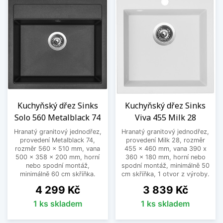
Kuchyňský dřez Sinks
Kuchyňský dřez Sinks
Solo 560 Metalblack 74
Viva 455 Milk 28
Hranatý granitový jednodřez,
Hranatý granitový jednodřez,
provedení Metalblack 74,
provedení Milk 28, rozměr
rozměr 560 x 510 mm, vana
455 x 460 mm, vana 390 x
500 x 358 x 200 mm, horní
360 x 180 mm, horní nebo
nebo spodní montáž,
spodní montáž, minimálně 50
minimálně 60 cm skříňka.
cm skříňka, 1 otvor z výroby.
Cena
Cena
4 299 Kč
3 839 Kč
1 ks skladem
1 ks skladem