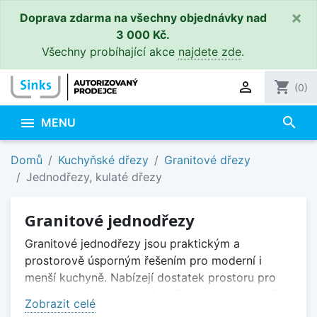
×
Doprava zdarma na všechny objednávky nad
3 000 Kč.
Všechny probíhající akce
najdete zde
.

shopping_cart
(0)
search

MENU
Domů
Kuchyňské dřezy
Granitové dřezy
Jednodřezy, kulaté dřezy
Granitové jednodřezy
Granitové jednodřezy jsou praktickým a
prostorově úsporným řešením pro moderní i
menší kuchyně. Nabízejí dostatek prostoru pro
každodenní mytí nádobí a přípravu potravin při
Zobrazit celé
zachování kompaktních rozměrů.