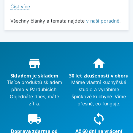
Číst více
Všechny články a témata najdete
v naší poradně
.
Proč nakupovat u nás?
store_mall_directory
home
Skladem je skladem
30 let zkušeností v oboru
Tisíce produktů skladem
Máme vlastní kuchyňské
přímo v Pardubicích.
studio a vyrábíme
Objednáte dnes, máte
špičkové kuchyně. Víme
zítra.
přesně, co funguje.
local_shipping
sync
Doprava zdarma od
Až 60 dní na vrácení