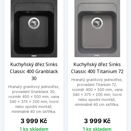
Kuchyňský dřez Sinks
Kuchyňský dřez Sinks
Classic 400 Granblack
Classic 400 Titanium 72
30
Hranatý granitový jednodřez,
provedení Titanium 72,
Hranatý granitový jednodřez,
rozměr 400 x 500 mm, vana
provedení Granblack 30,
340 x 375 x 200 mm, horní
rozměr 400 x 500 mm, vana
nebo spodní montáž,
340 x 375 x 200 mm, horní
minimálně 40 cm skříňka.
nebo spodní montáž,
minimálně 40 cm skříňka.
Cena
Cena
3 999 Kč
3 999 Kč
1 ks skladem
1 ks skladem