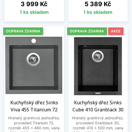
Cena
Cena
3 999 Kč
5 389 Kč
1 ks skladem
1 ks skladem
DOPRAVA ZDARMA
DOPRAVA ZDARMA
AKCE
Kuchyňský dřez Sinks
Kuchyňský dřez Sinks
Viva 455 Titanium 72
Cube 410 Granblack 30
Hranatý granitový jednodřez,
Hranatý granitový jednodřez,
provedení Titanium 72,
provedení Granblack 30,
rozměr 455 x 460 mm, vana
rozměr 410 x 500 mm, vana