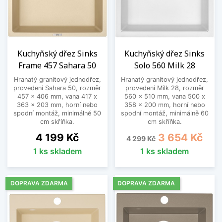
Kuchyňský dřez Sinks
Kuchyňský dřez Sinks
Frame 457 Sahara 50
Solo 560 Milk 28
Hranatý granitový jednodřez,
Hranatý granitový jednodřez,
provedení Sahara 50, rozměr
provedení Milk 28, rozměr
457 x 406 mm, vana 417 x
560 x 510 mm, vana 500 x
363 x 203 mm, horní nebo
358 x 200 mm, horní nebo
spodní montáž, minimálně 50
spodní montáž, minimálně 60
cm skříňka.
cm skříňka.
Cena
Běžná cena
Cena
4 199 Kč
3 654 Kč
4 299 Kč
1 ks skladem
1 ks skladem
DOPRAVA ZDARMA
DOPRAVA ZDARMA