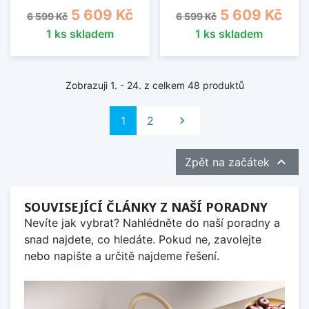
Běžná cena
Cena
Běžná cena
Cena
5 609 Kč
5 609 Kč
6 599 Kč
6 599 Kč
1 ks skladem
1 ks skladem
Zobrazuji 1. - 24. z celkem 48 produktů
Další
1
2


Zpět na začátek
SOUVISEJÍCÍ ČLÁNKY Z NAŠÍ PORADNY
Nevíte jak vybrat? Nahlédněte do naší poradny a
snad najdete, co hledáte. Pokud ne, zavolejte
nebo napište a určitě najdeme řešení.