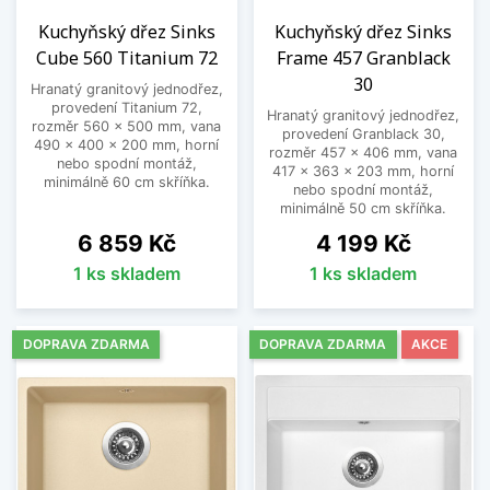
Kuchyňský dřez Sinks
Kuchyňský dřez Sinks
Cube 560 Titanium 72
Frame 457 Granblack
30
Hranatý granitový jednodřez,
provedení Titanium 72,
Hranatý granitový jednodřez,
rozměr 560 x 500 mm, vana
provedení Granblack 30,
490 x 400 x 200 mm, horní
rozměr 457 x 406 mm, vana
nebo spodní montáž,
417 x 363 x 203 mm, horní
minimálně 60 cm skříňka.
nebo spodní montáž,
minimálně 50 cm skříňka.
Cena
Cena
6 859 Kč
4 199 Kč
1 ks skladem
1 ks skladem
DOPRAVA ZDARMA
DOPRAVA ZDARMA
AKCE