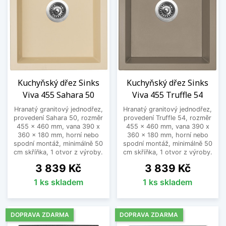
Kuchyňský dřez Sinks
Kuchyňský dřez Sinks
Viva 455 Sahara 50
Viva 455 Truffle 54
Hranatý granitový jednodřez,
Hranatý granitový jednodřez,
provedení Sahara 50, rozměr
provedení Truffle 54, rozměr
455 x 460 mm, vana 390 x
455 x 460 mm, vana 390 x
360 x 180 mm, horní nebo
360 x 180 mm, horní nebo
spodní montáž, minimálně 50
spodní montáž, minimálně 50
cm skříňka, 1 otvor z výroby.
cm skříňka, 1 otvor z výroby.
Cena
Cena
3 839 Kč
3 839 Kč
1 ks skladem
1 ks skladem
DOPRAVA ZDARMA
DOPRAVA ZDARMA