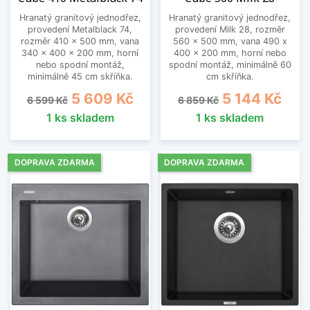
Hranatý granitový jednodřez,
Hranatý granitový jednodřez,
provedení Metalblack 74,
provedení Milk 28, rozměr
rozměr 410 x 500 mm, vana
560 x 500 mm, vana 490 x
340 x 400 x 200 mm, horní
400 x 200 mm, horní nebo
nebo spodní montáž,
spodní montáž, minimálně 60
minimálně 45 cm skříňka.
cm skříňka.
Běžná cena
Cena
Běžná cena
Cena
5 609 Kč
5 144 Kč
6 599 Kč
6 859 Kč
1 ks skladem
1 ks skladem
DOPRAVA ZDARMA
DOPRAVA ZDARMA