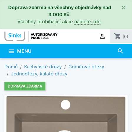
×
Doprava zdarma na všechny objednávky nad
3 000 Kč.
Všechny probíhající akce
najdete zde
.

shopping_cart
(0)
search

MENU
Domů
Kuchyňské dřezy
Granitové dřezy
Jednodřezy, kulaté dřezy
DOPRAVA ZDARMA