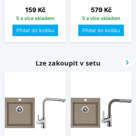
Cena
Cena
159 Kč
579 Kč
5 a více skladem
5 a více skladem
Přidat do košíku
Přidat do košíku

Lze zakoupit v setu