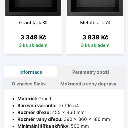
Granblack 30
Metalblack 74
Cena
Cena
3 349 Kč
3 839 Kč
3 ks skladem
3 ks skladem
Informace
Parametry zboží
O značce Sinks
Možnosti a ceny dopravy
Materiál:
Granit
Barevná varianta:
Truffle 54
Rozměr dřezu:
455 x 460 mm
Rozměr vany dřezu:
390 x 360 x 180 mm
Minimální šířka skříňky:
500 mm