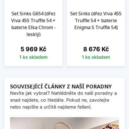
Set Sinks G654 (dřez
Set Sinks (dřez Viva 455
Viva 455 Truffle 54 +
Truffle 54 + baterie
baterie Elka Chrom -
Enigma S Truffle 54)
lesklý)
Cena
Cena
5 969 Kč
8 676 Kč
1 ks skladem
1 ks skladem
SOUVISEJÍCÍ ČLÁNKY Z NAŠÍ PORADNY
Nevíte jak vybrat? Nahlédněte do naší poradny a
snad najdete, co hledáte. Pokud ne, zavolejte
nebo napište a určitě najdeme řešení.