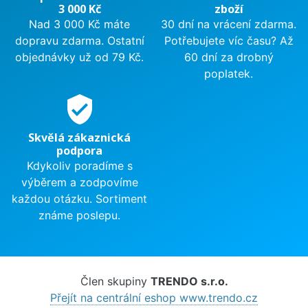
3 000 Kč
zboží
Nad 3 000 Kč máte
30 dní na vrácení zdarma.
dopravu zdarma. Ostatní
Potřebujete víc času? Až
objednávky už od 79 Kč.
60 dní za drobný
poplatek.
verified_user
Skvělá zákaznická
podpora
Kdykoliv poradíme s
výběrem a zodpovíme
každou otázku. Sortiment
známe poslepu.
Člen skupiny
TRENDO s.r.o.
Přejít na centrální eshop www.trendo.cz