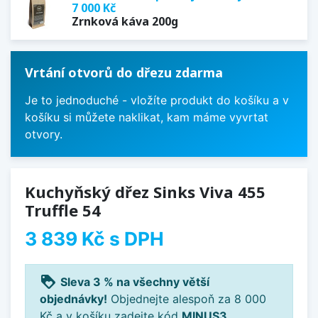
7 000 Kč
Zrnková káva 200g
Vrtání otvorů do dřezu zdarma
Je to jednoduché - vložíte produkt do košíku a v
košíku si můžete naklikat, kam máme vyvrtat
otvory.
Kuchyňský dřez Sinks Viva 455
Truffle 54
3 839 Kč
s DPH
loyalty
Sleva 3 % na všechny větší
objednávky!
Objednejte alespoň za 8 000
Kč a v košíku zadejte kód
MINUS3
.