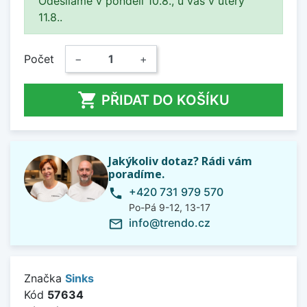
Odesíláme v pondělí 10.8., u vás v úterý
11.8..
Počet
−
+

PŘIDAT DO KOŠÍKU
Jakýkoliv dotaz? Rádi vám
poradíme.
+420 731 979 570
phone
Po-Pá 9-12, 13-17
info@trendo.cz
mail_outline
Značka
Sinks
Kód
57634