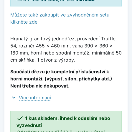
Můžete také zakoupit ve zvýhodněném setu -
klikněte zde
Hranatý granitový jednodřez, provedení Truffle
54, rozměr 455 x 460 mm, vana 390 x 360 x
180 mm, horní nebo spodní montáž, minimálně 50
cm skříňka, 1 otvor z výroby.
Součástí dřezu je kompletní příslušenství k
horní montáži. (výpusť, sifon, příchytky atd.)
Není třeba nic dokupovat.
expand_more
Více informací

1 kus skladem, ihned k odeslání nebo
vyzvednutí