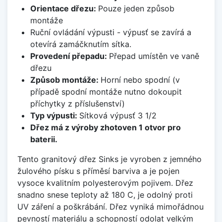
Orientace dřezu:
Pouze jeden způsob
montáže
Ruční ovládání výpusti - výpusť se zavírá a
otevírá zamáčknutím sítka.
Provedení přepadu:
Přepad umístěn ve vaně
dřezu
Způsob montáže:
Horní nebo spodní (v
případě spodní montáže nutno dokoupit
příchytky z příslušenství)
Typ výpusti:
Sítková výpusť 3 1/2
Dřez má z výroby zhotoven 1 otvor pro
baterii.
Tento granitový dřez Sinks je vyroben z jemného
žulového písku s příměsí barviva a je pojen
vysoce kvalitním polyesterovým pojivem. Dřez
snadno snese teploty až 180 C, je odolný proti
UV záření a poškrábání. Dřez vyniká mimořádnou
pevností materiálu a schopností odolat velkým