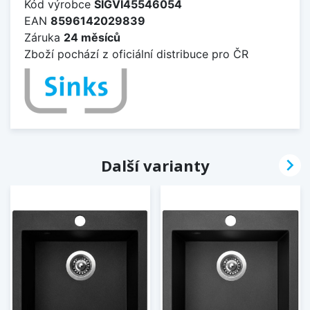
Kód výrobce
SIGVI45546054
EAN
8596142029839
Záruka
24 měsíců
Zboží pochází z oficiální distribuce pro ČR

Další varianty