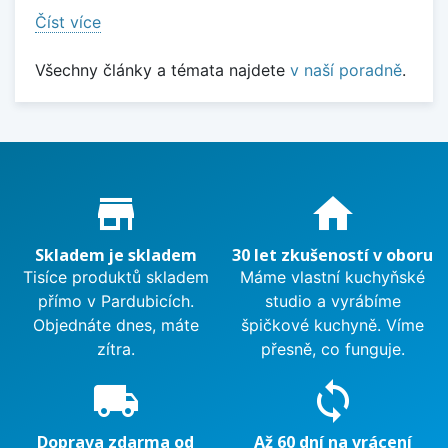
Číst více
Všechny články a témata najdete
v naší poradně
.
Proč nakupovat u nás?
store_mall_directory
home
Skladem je skladem
30 let zkušeností v oboru
Tisíce produktů skladem
Máme vlastní kuchyňské
přímo v Pardubicích.
studio a vyrábíme
Objednáte dnes, máte
špičkové kuchyně. Víme
zítra.
přesně, co funguje.
local_shipping
sync
Doprava zdarma od
Až 60 dní na vrácení