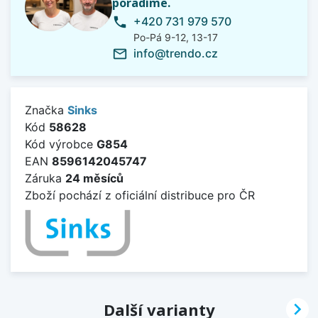
poradíme.
+420 731 979 570
phone
Po-Pá 9-12, 13-17
info@trendo.cz
mail_outline
Značka
Sinks
Kód
58628
Kód výrobce
G854
EAN
8596142045747
Záruka
24 měsíců
Zboží pochází z oficiální distribuce pro ČR

Další varianty