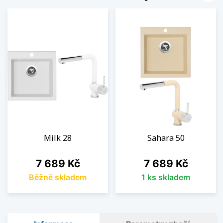
Milk 28
Sahara 50
Cena
Cena
7 689 Kč
7 689 Kč
Běžně skladem
1 ks skladem