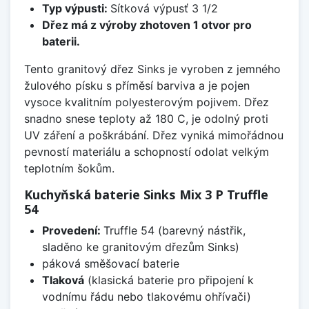
Typ výpusti:
Sítková výpusť 3 1/2
Dřez má z výroby zhotoven 1 otvor pro
baterii.
Tento granitový dřez Sinks je vyroben z jemného
žulového písku s příměsí barviva a je pojen
vysoce kvalitním polyesterovým pojivem. Dřez
snadno snese teploty až 180 C, je odolný proti
UV záření a poškrábání. Dřez vyniká mimořádnou
pevností materiálu a schopností odolat velkým
teplotním šokům.
Kuchyňská baterie Sinks Mix 3 P Truffle
54
Provedení:
Truffle 54 (barevný nástřik,
sladěno ke granitovým dřezům Sinks)
páková směšovací baterie
Tlaková
(klasická baterie pro připojení k
vodnímu řádu nebo tlakovému ohřívači)