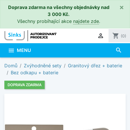
×
Doprava zdarma na všechny objednávky nad
3 000 Kč.
Všechny probíhající akce
najdete zde
.

shopping_cart
(0)
search

MENU
Domů
Zvýhodněné sety
Granitový dřez + baterie
Bez odkapu + baterie
DOPRAVA ZDARMA