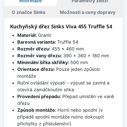
Informace
Parametry zboží
O značce Sinks
Možnosti a ceny dopravy
Kuchyňský dřez Sinks Viva 455 Truffle 54
Materiál:
Granit
Barevná varianta:
Truffle 54
Rozměr dřezu:
455 x 460 mm
Rozměr vany dřezu:
390 x 360 x 180 mm
Minimální šířka skříňky:
500 mm
Orientace dřezu:
Pouze jeden způsob
montáže
Ruční ovládání výpusti - výpusť se zavírá a
otevírá zamáčknutím sítka.
Provedení přepadu:
Přepad umístěn ve vaně
dřezu
Způsob montáže:
Horní nebo spodní (v
případě spodní montáže nutno dokoupit
příchytky z příslušenství)