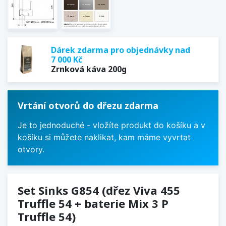
Dárek zdarma pro objednávky nad
7 000 Kč
Zrnková káva 200g
Vrtání otvorů do dřezu zdarma
Je to jednoduché - vložíte produkt do košíku a v
košíku si můžete naklikat, kam máme vyvrtat
otvory.
Set Sinks G854 (dřez Viva 455
Truffle 54 + baterie Mix 3 P
Truffle 54)