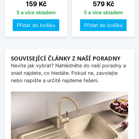
Cena
Cena
159 Kč
579 Kč
5 a více skladem
5 a více skladem
Přidat do košíku
Přidat do košíku
SOUVISEJÍCÍ ČLÁNKY Z NAŠÍ PORADNY
Nevíte jak vybrat? Nahlédněte do naší poradny a
snad najdete, co hledáte. Pokud ne, zavolejte
nebo napište a určitě najdeme řešení.