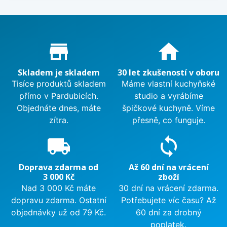
Proč nakupovat u nás?
store_mall_directory
home
Skladem je skladem
30 let zkušeností v oboru
Tisíce produktů skladem
Máme vlastní kuchyňské
přímo v Pardubicích.
studio a vyrábíme
Objednáte dnes, máte
špičkové kuchyně. Víme
zítra.
přesně, co funguje.
local_shipping
sync
Doprava zdarma od
Až 60 dní na vrácení
3 000 Kč
zboží
Nad 3 000 Kč máte
30 dní na vrácení zdarma.
dopravu zdarma. Ostatní
Potřebujete víc času? Až
objednávky už od 79 Kč.
60 dní za drobný
poplatek.