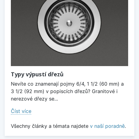
Typy výpustí dřezů
Nevíte co znamenají pojmy 6/4, 1 1/2 (60 mm) a
3 1/2 (92 mm) v popiscích dřezů? Granitové i
nerezové dřezy se...
Číst více
Všechny články a témata najdete
v naší poradně
.