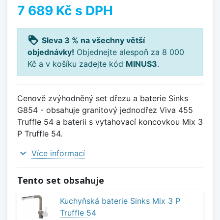
7 689 Kč
s DPH
loyalty
Sleva 3 % na všechny větší
objednávky!
Objednejte alespoň za 8 000
Kč a v košíku zadejte kód
MINUS3
.
Cenově zvýhodněný set dřezu a baterie Sinks
G854 - obsahuje granitový jednodřez Viva 455
Truffle 54 a baterii s vytahovací koncovkou Mix 3
P Truffle 54.
expand_more
Více informací
Tento set obsahuje
Kuchyňská baterie Sinks Mix 3 P
Truffle 54