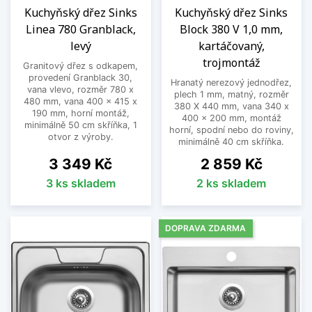
Kuchyňský dřez Sinks
Kuchyňský dřez Sinks
Linea 780 Granblack,
Block 380 V 1,0 mm,
levý
kartáčovaný,
trojmontáž
Granitový dřez s odkapem,
provedení Granblack 30,
Hranatý nerezový jednodřez,
vana vlevo, rozměr 780 x
plech 1 mm, matný, rozměr
480 mm, vana 400 x 415 x
380 X 440 mm, vana 340 x
190 mm, horní montáž,
400 x 200 mm, montáž
minimálně 50 cm skříňka, 1
horní, spodní nebo do roviny,
otvor z výroby.
minimálně 40 cm skříňka.
Cena
Cena
3 349 Kč
2 859 Kč
3 ks skladem
2 ks skladem
DOPRAVA ZDARMA