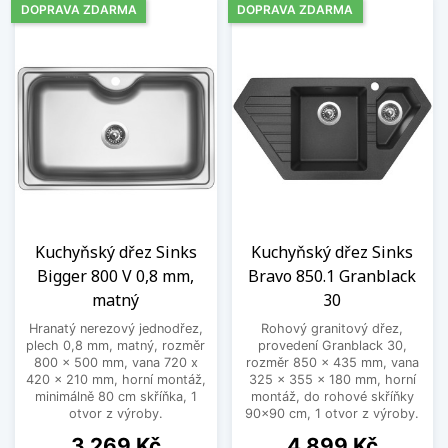
DOPRAVA ZDARMA
DOPRAVA ZDARMA
Kuchyňský dřez Sinks
Kuchyňský dřez Sinks
Bigger 800 V 0,8 mm,
Bravo 850.1 Granblack
matný
30
Hranatý nerezový jednodřez,
Rohový granitový dřez,
plech 0,8 mm, matný, rozměr
provedení Granblack 30,
800 x 500 mm, vana 720 x
rozměr 850 x 435 mm, vana
420 x 210 mm, horní montáž,
325 x 355 x 180 mm, horní
minimálně 80 cm skříňka, 1
montáž, do rohové skříňky
otvor z výroby.
90x90 cm, 1 otvor z výroby.
Cena
Cena
3 269 Kč
4 899 Kč