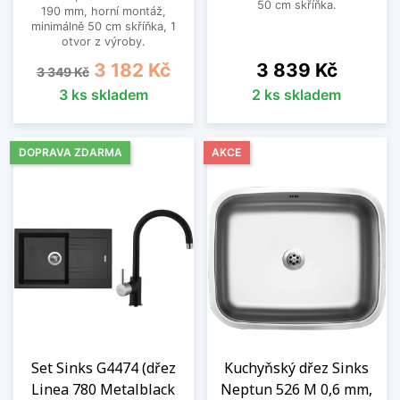
50 cm skříňka.
190 mm, horní montáž,
minimálně 50 cm skříňka, 1
otvor z výroby.
Běžná cena
Cena
Cena
3 182 Kč
3 839 Kč
3 349 Kč
3 ks skladem
2 ks skladem
DOPRAVA ZDARMA
AKCE
Set Sinks G4474 (dřez
Kuchyňský dřez Sinks
Linea 780 Metalblack
Neptun 526 M 0,6 mm,