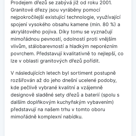
Prodejem dřezů se zabývá již od roku 2001.
Granitové dřezy jsou vyráběny pomocí
nejpokročilejší existující technologie, využívající
spojení vysokého obsahu kamene (min. 80 %) a
akrylátového pojiva. Díky tomu se vyznačují
mimořádnou pevností, odolností proti vnějším
vlivům, stálobarevností a hladkým neporézním
povrchem. Představují kvalitativně to nejlepší, co
lze v oblasti granitových dřezů pořídit.
V následujících letech byl sortiment postupně
rozšiřován až do jeho dnešní ucelené podoby,
kde pečlivě vybrané kvalitní a vzájemně
designově sladěné sety dřezů a baterií (spolu s
dalším doplňkovým kuchyňským vybavením)
představují na našem trhu v tomto oboru
mimořádně komplexní nabídku.