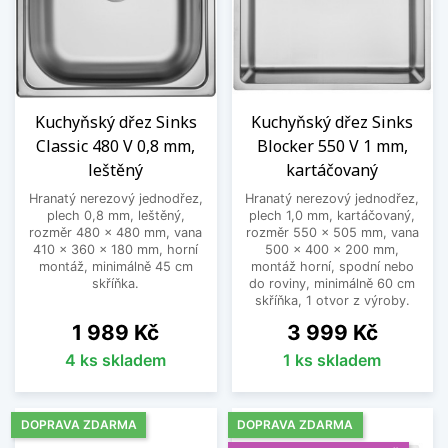
Kuchyňský dřez Sinks
Kuchyňský dřez Sinks
Classic 480 V 0,8 mm,
Blocker 550 V 1 mm,
leštěný
kartáčovaný
Hranatý nerezový jednodřez,
Hranatý nerezový jednodřez,
plech 0,8 mm, leštěný,
plech 1,0 mm, kartáčovaný,
rozměr 480 x 480 mm, vana
rozměr 550 x 505 mm, vana
410 x 360 x 180 mm, horní
500 x 400 x 200 mm,
montáž, minimálně 45 cm
montáž horní, spodní nebo
skříňka.
do roviny, minimálně 60 cm
skříňka, 1 otvor z výroby.
Cena
Cena
1 989 Kč
3 999 Kč
4 ks skladem
1 ks skladem
DOPRAVA ZDARMA
DOPRAVA ZDARMA