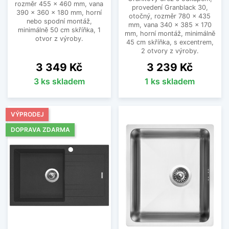
rozměr 455 x 460 mm, vana
provedení Granblack 30,
390 x 360 x 180 mm, horní
otočný, rozměr 780 x 435
nebo spodní montáž,
mm, vana 340 x 385 x 170
minimálně 50 cm skříňka, 1
mm, horní montáž, minimálně
otvor z výroby.
45 cm skříňka, s excentrem,
2 otvory z výroby.
Cena
Cena
3 349 Kč
3 239 Kč
3 ks skladem
1 ks skladem
VÝPRODEJ
DOPRAVA ZDARMA