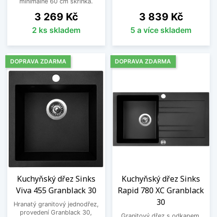
minimálně 60 cm skříňka.
Cena
Cena
3 269 Kč
3 839 Kč
2 ks skladem
5 a více skladem
DOPRAVA ZDARMA
DOPRAVA ZDARMA
Kuchyňský dřez Sinks
Kuchyňský dřez Sinks
Viva 455 Granblack 30
Rapid 780 XC Granblack
30
Hranatý granitový jednodřez,
provedení Granblack 30,
Granitový dřez s odkapem,