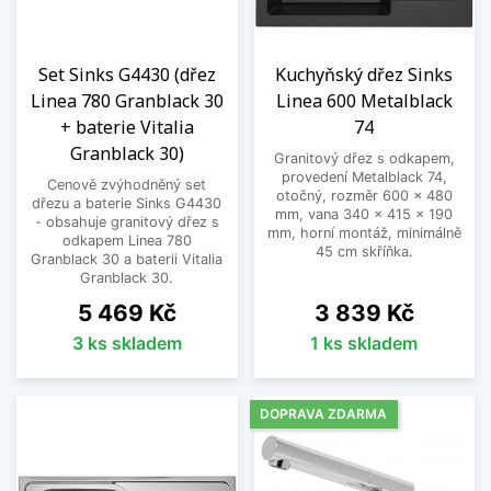
Set Sinks G4430 (dřez
Kuchyňský dřez Sinks
Linea 780 Granblack 30
Linea 600 Metalblack
+ baterie Vitalia
74
Granblack 30)
Granitový dřez s odkapem,
provedení Metalblack 74,
Cenově zvýhodněný set
otočný, rozměr 600 x 480
dřezu a baterie Sinks G4430
mm, vana 340 x 415 x 190
- obsahuje granitový dřez s
mm, horní montáž, minimálně
odkapem Linea 780
45 cm skříňka.
Granblack 30 a baterii Vitalia
Granblack 30.
Cena
Cena
5 469 Kč
3 839 Kč
3 ks skladem
1 ks skladem
DOPRAVA ZDARMA