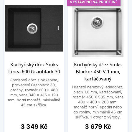
VYSTAVENO NA PRODEJNĚ
Kuchyňský dřez Sinks
Kuchyňský dřez Sinks
Linea 600 Granblack 30
Blocker 450 V 1 mm,
kartáčovaný
Granitový dřez s odkapem,
provedení Granblack 30,
Hranatý nerezový jednodřez,
otočný, rozměr 600 x 480
plech 1,0 mm, kartáčovaný,
mm, vana 340 x 415 x 190
rozměr 450 X 505 mm, vana
mm, horní montáž, minimálně
400 x 400 x 200 mm,
45 cm skříňka.
montáž horní, spodní nebo
do roviny, minimálně 45 cm
skříňka, 1 otvor z výroby.
Cena
Cena
3 349 Kč
3 679 Kč