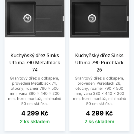
Kuchyňský dřez Sinks
Kuchyňský dřez Sinks
Ultima 790 Metalblack
Ultima 790 Pureblack
74
26
Granitový dřez s odkapem,
Granitový dřez s odkapem,
provedení Metalblack 74,
provedení Pureblack 26,
otočný, rozměr 790 x 500
otočný, rozměr 790 x 500
mm, vana 380 x 440 x 200
mm, vana 380 x 440 x 200
mm, horní montáž, minimálně
mm, horní montáž, minimálně
50 cm skříňka.
50 cm skříňka.
Cena
Cena
4 299 Kč
4 299 Kč
2 ks skladem
2 ks skladem