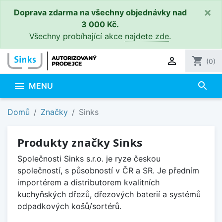
×
Doprava zdarma na všechny objednávky nad
3 000 Kč.
Všechny probíhající akce
najdete zde
.

shopping_cart
(0)
search

MENU
Domů
Značky
Sinks
Produkty značky Sinks
Společnosti Sinks s.r.o. je ryze českou
společností, s působností v ČR a SR. Je předním
importérem a distributorem kvalitních
kuchyňských dřezů, dřezových baterií a systémů
odpadkových košů/sortérů.