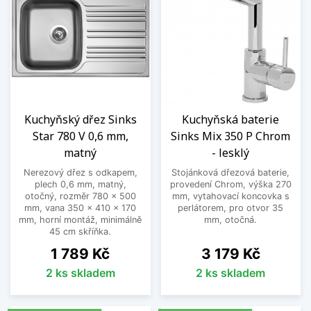
Kuchyňský dřez Sinks
Kuchyňská baterie
Star 780 V 0,6 mm,
Sinks Mix 350 P Chrom
matný
- lesklý
Nerezový dřez s odkapem,
Stojánková dřezová baterie,
plech 0,6 mm, matný,
provedení Chrom, výška 270
otočný, rozměr 780 x 500
mm, vytahovací koncovka s
mm, vana 350 x 410 x 170
perlátorem, pro otvor 35
mm, horní montáž, minimálně
mm, otočná.
45 cm skříňka.
Cena
Cena
1 789 Kč
3 179 Kč
2 ks skladem
2 ks skladem