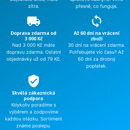
zítra.
přesně, co funguje.
local_shipping
sync
Doprava zdarma od
Až 60 dní na vrácení
3 000 Kč
zboží
Nad 3 000 Kč máte
30 dní na vrácení zdarma.
dopravu zdarma. Ostatní
Potřebujete víc času? Až
objednávky už od 79 Kč.
60 dní za drobný
poplatek.
verified_user
Skvělá zákaznická
podpora
Kdykoliv poradíme s
výběrem a zodpovíme
každou otázku. Sortiment
známe poslepu.