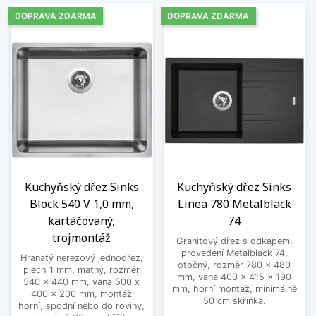
DOPRAVA ZDARMA
DOPRAVA ZDARMA
Kuchyňský dřez Sinks
Kuchyňský dřez Sinks
Block 540 V 1,0 mm,
Linea 780 Metalblack
kartáčovaný,
74
trojmontáž
Granitový dřez s odkapem,
provedení Metalblack 74,
Hranatý nerezový jednodřez,
otočný, rozměr 780 x 480
plech 1 mm, matný, rozměr
mm, vana 400 x 415 x 190
540 x 440 mm, vana 500 x
mm, horní montáž, minimálně
400 x 200 mm, montáž
50 cm skříňka.
horní, spodní nebo do roviny,