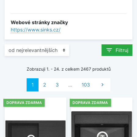
Webové stránky značky
https://www.sinks.cz/
filter_list
Filtruj
Zobrazuji 1. - 24. z celkem 2467 produktů
Další
1
2
3
…
103

DOPRAVA ZDARMA
DOPRAVA ZDARMA