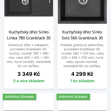
Kuchyňský dřez Sinks
Kuchyňský dřez Sinks
Linea 780 Granblack 30
Solo 560 Granblack 30
Granitový dřez s odkapem,
Hranatý granitový jednodřez,
provedení Granblack 30,
provedení Granblack 30,
otočný, rozměr 780 x 480
rozměr 560 x 510 mm, vana
mm, vana 400 x 415 x 190
500 x 358 x 200 mm, horní
mm, horní montáž, minimálně
nebo spodní montáž,
50 cm skříňka.
minimálně 60 cm skříňka.
Cena
Cena
3 349 Kč
4 299 Kč
5 a více skladem
1 ks skladem
DOPRAVA ZDARMA
DOPRAVA ZDARMA