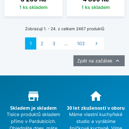
1 ks skladem
1 ks skladem
Zobrazuji 1. - 24. z celkem 2467 produktů
Další
1
2
3
…
103


Zpět na začátek
Proč nakupovat u nás?
store_mall_directory
home
Skladem je skladem
30 let zkušeností v oboru
Tisíce produktů skladem
Máme vlastní kuchyňské
přímo v Pardubicích.
studio a vyrábíme
Objednáte dnes, máte
špičkové kuchyně. Víme