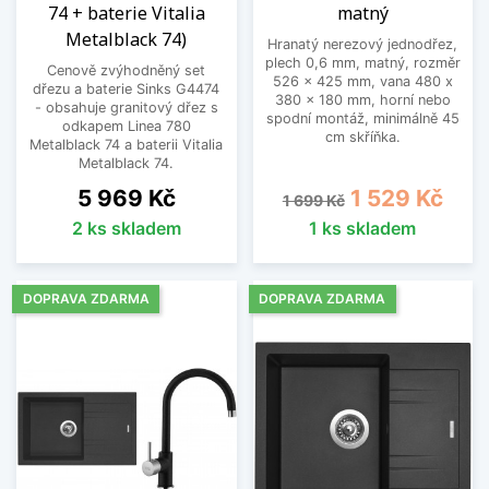
74 + baterie Vitalia
matný
Metalblack 74)
Hranatý nerezový jednodřez,
plech 0,6 mm, matný, rozměr
Cenově zvýhodněný set
526 x 425 mm, vana 480 x
dřezu a baterie Sinks G4474
380 x 180 mm, horní nebo
- obsahuje granitový dřez s
spodní montáž, minimálně 45
odkapem Linea 780
cm skříňka.
Metalblack 74 a baterii Vitalia
Metalblack 74.
Cena
Běžná cena
Cena
5 969 Kč
1 529 Kč
1 699 Kč
2 ks skladem
1 ks skladem
DOPRAVA ZDARMA
DOPRAVA ZDARMA