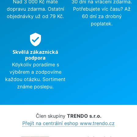
Nad 3 000 Kč máte
30 dní na vrácení zdarma.
dopravu zdarma. Ostatní
Potřebujete víc času? Až
objednávky už od 79 Kč.
60 dní za drobný
poplatek.
verified_user
Skvělá zákaznická
podpora
Kdykoliv poradíme s
výběrem a zodpovíme
každou otázku. Sortiment
známe poslepu.
Člen skupiny
TRENDO s.r.o.
Přejít na centrální eshop www.trendo.cz