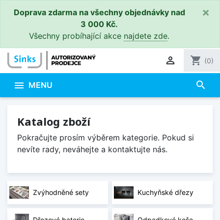
×
Doprava zdarma na všechny objednávky nad
3 000 Kč.
Všechny probíhající akce
najdete zde
.

shopping_cart
(0)
search

MENU
Katalog zboží
Pokračujte prosím výběrem kategorie. Pokud si
nevíte rady, neváhejte a kontaktujte nás.
Zvýhodněné sety
Kuchyňské dřezy
Dřezové baterie
Odpadkové koše