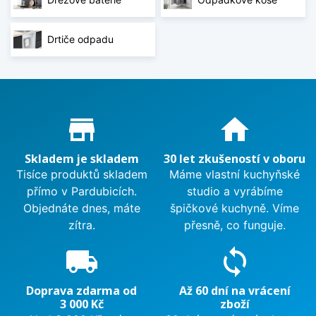
Drtiče odpadu
Proč nakupovat u nás?
store_mall_directory
home
Skladem je skladem
30 let zkušeností v oboru
Tisíce produktů skladem
Máme vlastní kuchyňské
přímo v Pardubicích.
studio a vyrábíme
Objednáte dnes, máte
špičkové kuchyně. Víme
zítra.
přesně, co funguje.
local_shipping
sync
Doprava zdarma od
Až 60 dní na vrácení
3 000 Kč
zboží