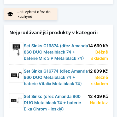
chemikáliím konče, si tak budete moci užívat s
upřímnou radostí.
Jak vybrat dřez do
school
kuchyně
Zobrazit méně
Nejprodávanější produkty v kategorii
Set Sinks G16874 (dřez Amanda
14 699 Kč
860 DUO Metalblack 74 +
Běžně
baterie Mix 3 P Metalblack 74)
skladem
Set Sinks G16774 (dřez Amanda
12 809 Kč
860 DUO Metalblack 74 +
Běžně
baterie Vitalia Metalblack 74)
skladem
Set Sinks (dřez Amanda 860
12 439 Kč
DUO Metalblack 74 + baterie
Na dotaz
Elka Chrom - lesklý)