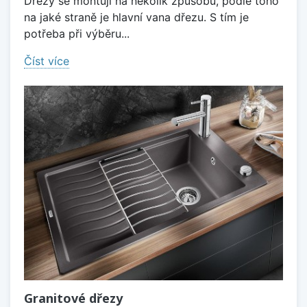
Dřezy se montují na několik způsobů, podle toho
na jaké straně je hlavní vana dřezu. S tím je
potřeba při výběru...
Číst více
Granitové dřezy