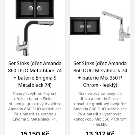
Set Sinks (dřez Amanda
Set Sinks (dřez Amanda
860 DUO Metalblack 74
860 DUO Metalblack 74
+ baterie Enigma S
+ baterie Mix 350 P
Metalblack 74)
Chrom - lesklý)
Cenově zvýhodněný set
Cenově zvýhodněný set
dřezu a baterie Sinks -
dřezu a baterie Sinks -
obsahuje granitový dvojdřez
obsahuje granitový dvojdřez
Amanda 860 DUO Metalblack
Amanda 860 DUO Metalblack
74 a baterii se sprchou
74 a baterii s vytahovací
Enigma S Metalblack 74.
koncovkou Mix 350 P Chrom
- lesklý.
Cena
Cena
15 150 Kč
13 317 Kč