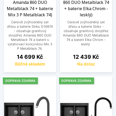
Amanda 860 DUO
860 DUO Metalblack 74
Metalblack 74 + baterie
+ baterie Elka Chrom -
Mix 3 P Metalblack 74)
lesklý)
Cenově zvýhodněný set
Cenově zvýhodněný set
dřezu a baterie Sinks G16874
dřezu a baterie Sinks -
- obsahuje granitový
obsahuje granitový dvojdřez
dvojdřez Amanda 860 DUO
Amanda 860 DUO Metalblack
Metalblack 74 a baterii s
74 a baterii Elka Chrom -
vytahovací koncovkou Mix 3
lesklý.
P Metalblack 74.
Cena
Cena
14 699 Kč
12 439 Kč
Běžně skladem
Na dotaz
DOPRAVA ZDARMA
DOPRAVA ZDARMA