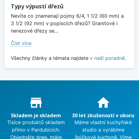
Typy výpustí dřezů
Nevíte co znamenají pojmy 6/4, 1 1/2 (60 mm) a
3 1/2 (92 mm) v popiscích dřezů? Granitové i
nerezové dřezy se...
Číst více
Všechny články a témata najdete
v naší poradně
.
Proč nakupovat u nás?
store_mall_directory
home
Skladem je skladem
30 let zkušeností v oboru
Tisíce produktů skladem
Máme vlastní kuchyňské
přímo v Pardubicích.
studio a vyrábíme
Objednáte dnes, máte
špičkové kuchyně. Víme