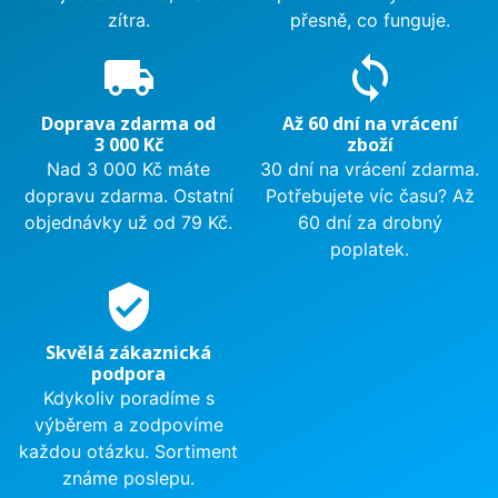
zítra.
přesně, co funguje.
local_shipping
sync
Doprava zdarma od
Až 60 dní na vrácení
3 000 Kč
zboží
Nad 3 000 Kč máte
30 dní na vrácení zdarma.
dopravu zdarma. Ostatní
Potřebujete víc času? Až
objednávky už od 79 Kč.
60 dní za drobný
poplatek.
verified_user
Skvělá zákaznická
podpora
Kdykoliv poradíme s
výběrem a zodpovíme
každou otázku. Sortiment
známe poslepu.