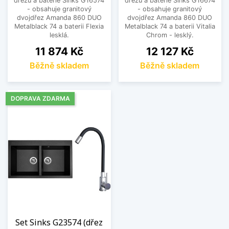
dřezu a baterie Sinks G16574
dřezu a baterie Sinks G16674
- obsahuje granitový
- obsahuje granitový
dvojdřez Amanda 860 DUO
dvojdřez Amanda 860 DUO
Metalblack 74 a baterii Flexia
Metalblack 74 a baterii Vitalia
lesklá.
Chrom - lesklý.
Cena
Cena
11 874 Kč
12 127 Kč
Běžně skladem
Běžně skladem
DOPRAVA ZDARMA
Set Sinks G23574 (dřez