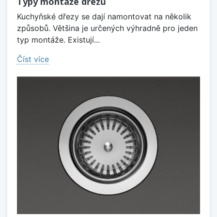
Typy montáže dřezů
Kuchyňské dřezy se dají namontovat na několik
způsobů. Většina je určených výhradně pro jeden
typ montáže. Existují...
Číst více