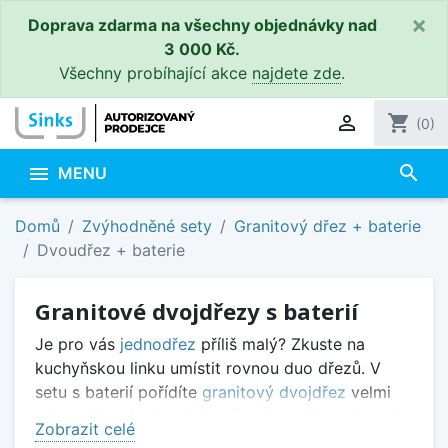
×
Doprava zdarma na všechny objednávky nad
3 000 Kč.
Všechny probíhající akce
najdete zde
.

shopping_cart
(0)
search

MENU
Domů
Zvýhodněné sety
Granitový dřez + baterie
Dvoudřez + baterie
Granitové dvojdřezy s baterií
Je pro vás
jednodřez
příliš malý? Zkuste na
kuchyňskou linku umístit rovnou duo dřezů. V
setu s baterií pořídíte
granitový dvojdřez
velmi
výhodně a všechny jeho výhody, odolností proti
Zobrazit celé
vysokým teplotám a poškrábání počínaje a vůči