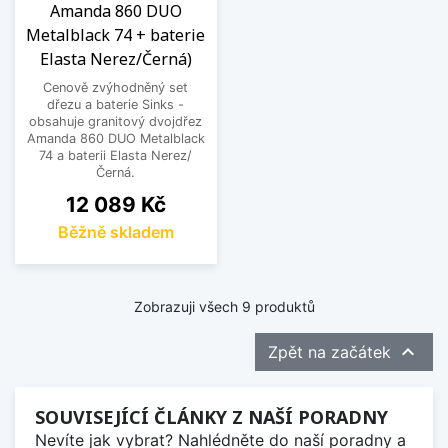
Amanda 860 DUO
Metalblack 74 + baterie
Elasta Nerez/Černá)
Cenově zvýhodněný set
dřezu a baterie Sinks -
obsahuje granitový dvojdřez
Amanda 860 DUO Metalblack
74 a baterii Elasta Nerez/
Černá.
Cena
12 089 Kč
Běžně skladem
Zobrazuji všech 9 produktů

Zpět na začátek
SOUVISEJÍCÍ ČLÁNKY Z NAŠÍ PORADNY
Nevíte jak vybrat? Nahlédněte do naší poradny a