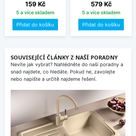
Cena
Cena
159 Kč
579 Kč
5 a více skladem
5 a více skladem
Přidat do košíku
Přidat do košíku
SOUVISEJÍCÍ ČLÁNKY Z NAŠÍ PORADNY
Nevíte jak vybrat? Nahlédněte do naší poradny a
snad najdete, co hledáte. Pokud ne, zavolejte
nebo napište a určitě najdeme řešení.