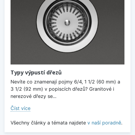
Typy výpustí dřezů
Nevíte co znamenají pojmy 6/4, 1 1/2 (60 mm) a
3 1/2 (92 mm) v popiscích dřezů? Granitové i
nerezové dřezy se...
Číst více
Všechny články a témata najdete
v naší poradně
.