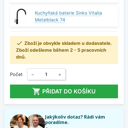
Kuchyňská baterie Sinks Vitalia
Metalblack 74

Zboží je obvykle skladem u dodavatele.
Zboží odešleme během 2 - 5 pracovních
dnů.
Počet
−
+

PŘIDAT DO KOŠÍKU
Jakýkoliv dotaz? Rádi vám
poradíme.