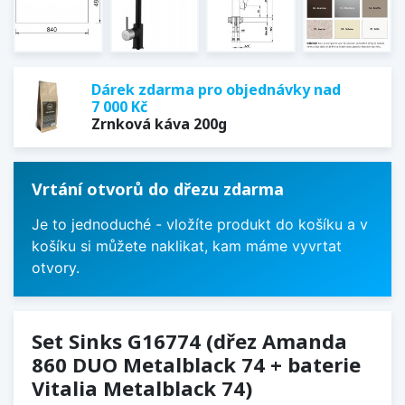
Dárek zdarma pro objednávky nad
7 000 Kč
Zrnková káva 200g
Vrtání otvorů do dřezu zdarma
Je to jednoduché - vložíte produkt do košíku a v
košíku si můžete naklikat, kam máme vyvrtat
otvory.
Set Sinks G16774 (dřez Amanda
860 DUO Metalblack 74 + baterie
Vitalia Metalblack 74)