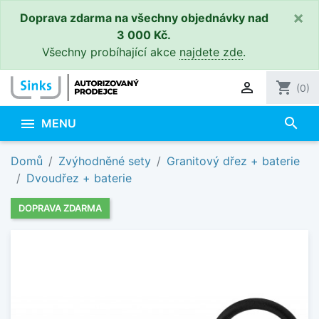
×
Doprava zdarma na všechny objednávky nad
3 000 Kč.
Všechny probíhající akce
najdete zde
.

shopping_cart
(0)
search

MENU
Domů
Zvýhodněné sety
Granitový dřez + baterie
Dvoudřez + baterie
DOPRAVA ZDARMA