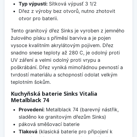
Typ výpusti:
Sítková výpusť 3 1/2
Dřez z výroby bez otvorů, nutno zhotovit
otvor pro baterii.
Tento granitový dřez Sinks je vyroben z jemného
žulového písku s příměsí barviva a je pojen
vysoce kvalitním akrylátovým pojivem. Dřez
snadno snese teploty až 280 C, je odolný proti
UV záření a velmi odolný proti vrypu a
poškrábání. Dřez vyniká mimořádnou pevností a
tvrdostí materiálu a schopností odolat velkým
teplotním šokům.
Kuchyňská baterie Sinks Vitalia
Metalblack 74
Provedení:
Metalblack 74 (barevný nástřik,
sladěno ke granitovým dřezům Sinks)
páková směšovací baterie
Tlaková
(klasická baterie pro připojení k