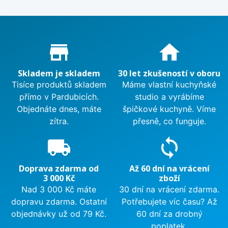
Proč nakupovat u nás?
store_mall_directory
home
Skladem je skladem
30 let zkušeností v oboru
Tisíce produktů skladem
Máme vlastní kuchyňské
přímo v Pardubicích.
studio a vyrábíme
Objednáte dnes, máte
špičkové kuchyně. Víme
zítra.
přesně, co funguje.
local_shipping
sync
Doprava zdarma od
Až 60 dní na vrácení
3 000 Kč
zboží
Nad 3 000 Kč máte
30 dní na vrácení zdarma.
dopravu zdarma. Ostatní
Potřebujete víc času? Až
objednávky už od 79 Kč.
60 dní za drobný
poplatek.