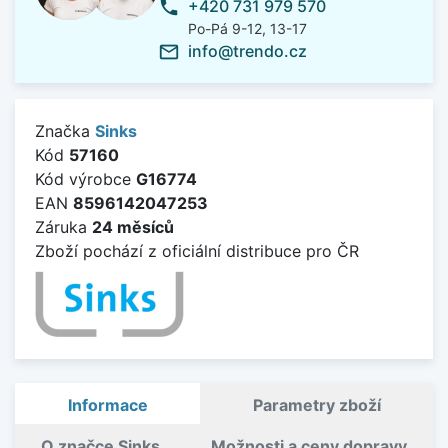
+420 731 979 570
phone
Po-Pá 9-12, 13-17
info@trendo.cz
mail_outline
Značka
Sinks
Kód
57160
Kód výrobce
G16774
EAN
8596142047253
Záruka
24 měsíců
Zboží pochází z oficiální distribuce pro ČR
Informace
Parametry zboží
O značce Sinks
Možnosti a ceny dopravy