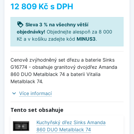
12 809 Kč
s DPH
loyalty
Sleva 3 % na všechny větší
objednávky!
Objednejte alespoň za 8 000
Kč a v košíku zadejte kód
MINUS3
.
Cenově zvýhodněný set dřezu a baterie Sinks
G16774 - obsahuje granitový dvojdřez Amanda
860 DUO Metalblack 74 a baterii Vitalia
Metalblack 74.
expand_more
Více informací
Tento set obsahuje
Kuchyňský dřez Sinks Amanda
860 DUO Metalblack 74