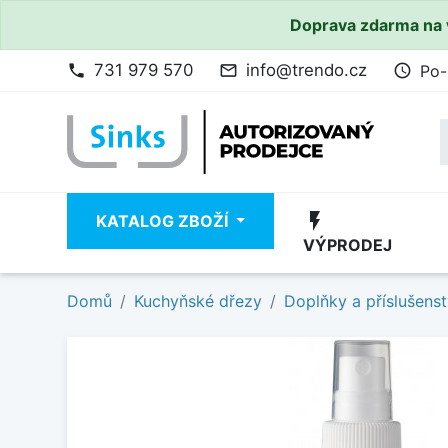
Doprava zdarma na 
731 979 570
info@trendo.cz
Po-
phone
mail_outline
access_time
flash_on
KATALOG ZBOŽÍ
VÝPRODEJ
Domů
Kuchyňské dřezy
Doplňky a příslušenst