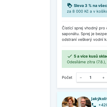
loyalty
Sleva 3 % na všec
za 8 000 Kč a v koší
Čistící sprej vhodný pro
saponátu. Sprej je bezp
odstraní veškerý vodní 

5 a více kusů skl
Odesíláme zítra (7.8.),
Počet
−
+
Jakýkol
+420
phone