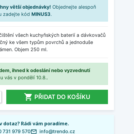
hny větší objednávky!
Objednejte alespoň
ku zadejte kód
MINUS3
.
 čištění všech kuchyňských baterií a dávkovačů
ečný ke všem typům povrchů a jednoduše
kámen. Objem 250 ml.
adem, ihned k odeslání nebo vyzvednutí
 u vás v pondělí 10.8..

PŘIDAT DO KOŠÍKU
iv dotaz? Rádi vám poradíme.
 731 979 570
info@trendo.cz
mail_outline