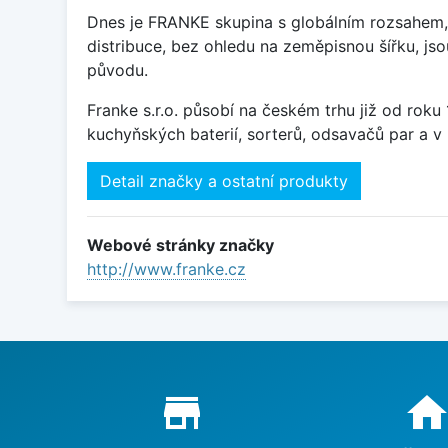
Dnes je FRANKE skupina s globálním rozsahem, 
distribuce, bez ohledu na zeměpisnou šířku, j
původu.
Franke s.r.o. působí na českém trhu již od rok
kuchyňských baterií, sorterů, odsavačů par a v 
Detail značky a ostatní produkty
Webové stránky značky
http://www.franke.cz
Proč nakupovat u nás?
store_mall_directory
hom