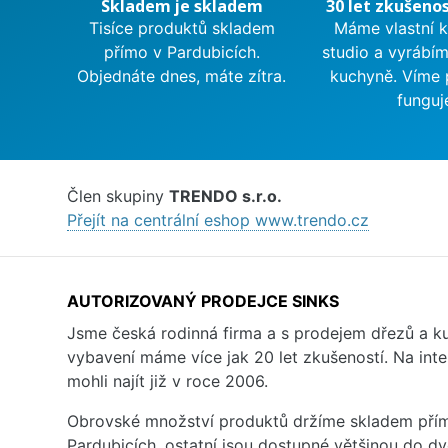
Skladem je skladem
30 let zkušenos
Tisíce produktů skladem
Máme vlastní 
přímo v Pardubicích.
studio a vyrábí
Objednáte dnes, máte zítra.
kuchyně. Víme 
funguj
Člen skupiny
TRENDO s.r.o.
Přejít na centrální eshop www.trendo.cz
AUTORIZOVANÝ PRODEJCE SINKS
Jsme česká rodinná firma a s prodejem dřezů a 
vybavení máme více jak 20 let zkušeností. Na inte
mohli najít již v roce 2006.
Obrovské množství produktů držíme skladem přím
Pardubicích, ostatní jsou dostupné většinou do d