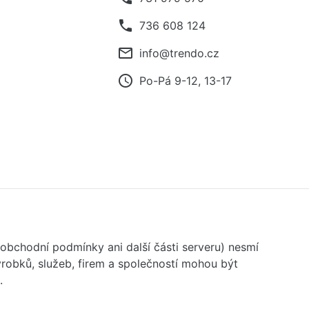
phone
736 608 124
mail_outline
info@trendo.cz
access_time
Po-Pá 9-12, 13-17
 obchodní podmínky ani další části serveru) nesmí
robků, služeb, firem a společností mohou být
.