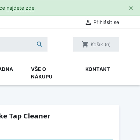
×
kce
najdete zde
.

Přihlásit se

shopping_cart
Košík
(0)
ADNA
VŠE O
KONTAKT
NÁKUPU
nke Tap Cleaner