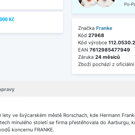
Po-Pá
000 Kč
Značka
Franke
Kód
27968
Kód výrobce
112.0530.
EAN
7612985477949
Záruka
24 měsíců
Zboží pochází z oficiální
opravy
0 lety ve švýcarském městě Rorschach, kde Hermann Franke
tech minulého století se firma přestěhovala do Aarburgu, 
závodů koncernu FRANKE.