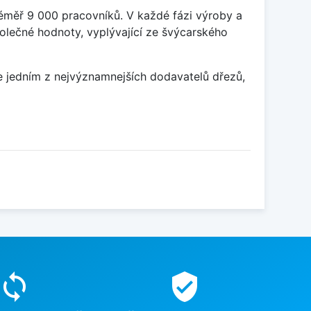
éměř 9 000 pracovníků. V každé fázi výroby a
olečné hodnoty, vyplývající ze švýcarského
ce jedním z nejvýznamnejších dodavatelů dřezů,
sync
verified_user