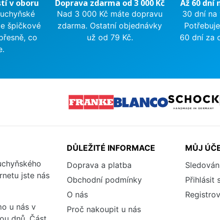
tí v oboru
Doprava zdarma od 3 000 Kč
Až 60 dní 
kuchyňské
Nad 3 000 Kč máte dopravu
30 dní na
me špičkové
zdarma. Ostatní objednávky
Potřebuje
přesně, co
už od 79 Kč.
60 dní za 
e.
DŮLEŽITÉ INFORMACE
MŮJ ÚČ
kuchyňského
Doprava a platba
Sledován
rnetu jste nás
Obchodní podmínky
Přihlásit 
O nás
Registrov
o u nás v
Proč nakoupit u nás
vou dnů. Část