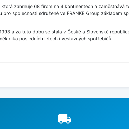
která zahrnuje 68 firem na 4 kontinentech a zaměstnává t
sou pro společnosti sdružené ve FRANKE Group základem sp
u 1993 a za tuto dobu se stala v České a Slovenské republi
několika posledních letech i vestavných spotřebičů.
e
local_shipping