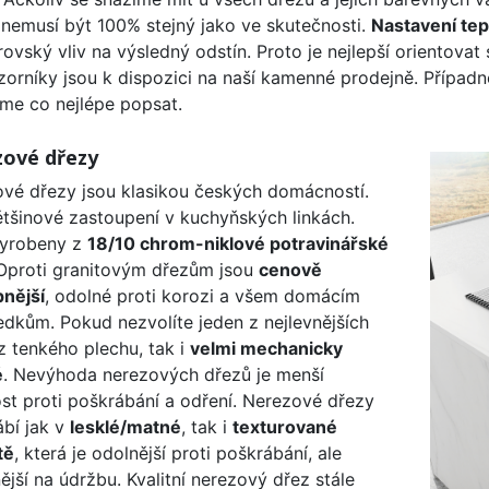
 nemusí být 100% stejný jako ve skutečnosti.
Nastavení tep
ovský vliv na výsledný odstín. Proto je nejlepší orientovat
zorníky jsou k dispozici na naší kamenné prodejně. Přípa
me co nejlépe popsat.
ové dřezy
vé dřezy jsou klasikou českých domácností.
ětšinové zastoupení v kuchyňských linkách.
vyrobeny z
18/10 chrom-niklové potravinářské
 Oproti granitovým dřezům jsou
cenově
nější
, odolné proti korozi a všem domácím
edkům. Pokud nezvolíte jeden z nejlevnějších
z tenkého plechu, tak i
velmi mechanicky
é
. Nevýhoda nerezových dřezů je menší
st proti poškrábání a odření. Nerezové dřezy
ábí jak v
lesklé/matné
, tak i
texturované
tě
, která je odolnější proti poškrábání, ale
ější na údržbu. Kvalitní nerezový dřez stále