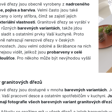
ové dřezy jsou obecně vyrobeny z
nadrceného
, pojiva a barviva
. Velmi často jsou také
ny o ionty stříbra, čímž se zajistí jejich
kteriální vlastnosti
. Granitové dřezy se vyrábí v
 různých
barevných variantách
, takže jdou
 sladit s ostatními prvky Vaší kuchyně. Proto
ně nahrazují nerezové dřezy v českých
ostech. Jsou velmi odolné a škrábance na nich
nejsou vidět, jelikož jsou
probarveny v celé
 tloušťce
. Pro někoho může být nevýhodou vyšší
 granitových dřezů
ové dřezy jsou dostupné v mnoha
barevných variantách
. 
k Vaší pracovní desce a ostatním spotřebičům v kuchyni.
Js
mají fotografie všech barevných variant granitových dřez
 Ačkoliv se snažíme mít u všech dřezů a jejich barevných va