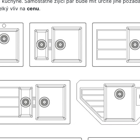
 kuchyně. Samostatně žijící pár bude mít určitě jiné požad
elký vliv na
cenu
.