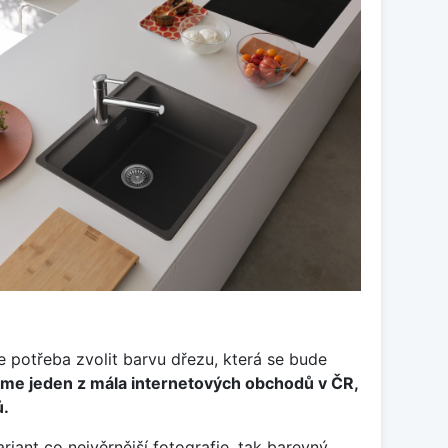
Je potřeba zvolit barvu dřezu, která se bude
me jeden z mála internetových obchodů v ČR,
ů.
riant co nejvěrnější fotografie, tak barevný