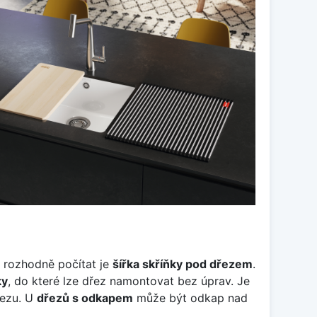
u rozhodně počítat je
šířka skříňky pod dřezem
.
ky
, do které lze dřez namontovat bez úprav. Je
řezu. U
dřezů s odkapem
může být odkap nad