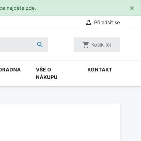
×
kce
najdete zde
.

Přihlásit se

shopping_cart
Košík
(0)
ORADNA
VŠE O
KONTAKT
NÁKUPU