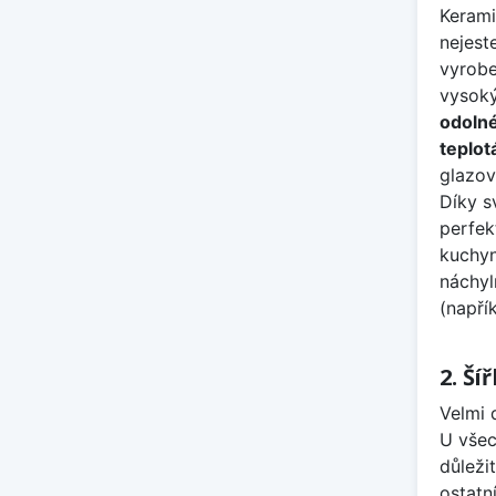
Kerami
nejest
vyrobe
vysoký
odolné
teplo
glazov
Díky s
perfek
kuchyn
náchyl
(napří
2. Ší
Velmi 
U všec
důleži
ostatn