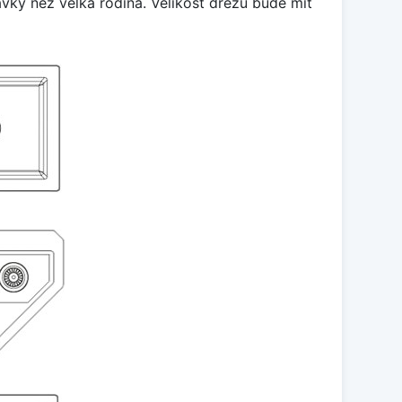
avky než velká rodina. Velikost dřezu bude mít