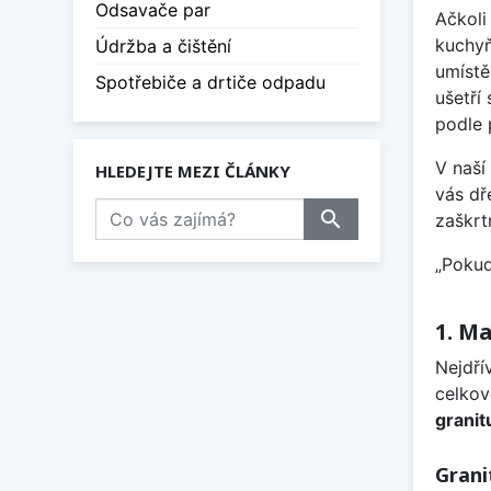
Odsavače par
Ačkoli
kuchyň
Údržba a čištění
umístě
Spotřebiče a drtiče odpadu
ušetří
podle
V naší
HLEDEJTE MEZI ČLÁNKY
vás dř
search
zaškrt
„Pokud
1. M
Nejdří
celkov
granit
Grani