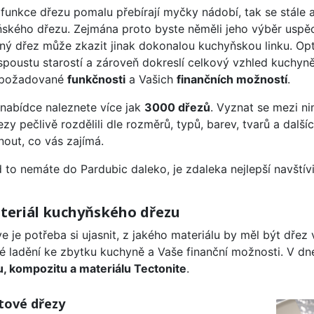
 funkce dřezu pomalu přebírají myčky nádobí, tak se stále
ského dřezu. Zejmána proto byste něměli jeho výběr uspě
ný dřez může zkazit jinak dokonalou kuchyňskou linku. O
 spoustu starostí a zároveň dokreslí celkový vzhled kuchyn
 požadované
funkčnosti
a Vašich
finančních možností
.
 nabídce naleznete více jak
3000 dřezů
. Vyznat se mezi ni
ezy pečlivě rozdělili dle rozměrů, typů, barev, tvarů a další
nout, co vás zajímá.
 to nemáte do Pardubic daleko, je zdaleka nejlepší navštív
ateriál kuchyňského dřezu
ve je potřeba si ujasnit, z jakého materiálu by měl být dře
é ladění ke zbytku kuchyně a Vaše finanční možnosti. V dn
u, kompozitu a materiálu Tectonite
.
tové dřezy