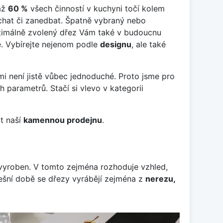
 až
60
%
všech činností v kuchyni točí kolem
chat či zanedbat. Špatně vybraný nebo
ptimálně zvolený dřez Vám také v budoucnu
ě. Vybírejte nejenom podle
designu
, ale také
mi není jistě vůbec jednoduché. Proto jsme pro
ch parametrů. Stačí si vlevo v kategorii
it naší
kamennou prodejnu
.
z vyroben. V tomto zejména rozhoduje vzhled,
ešní době se dřezy vyrábějí zejména z
nerezu,