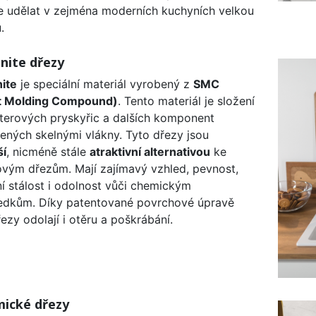
 udělat v zejména moderních kuchyních velkou
.
nite dřezy
ite
je speciální materiál vyrobený z
SMC
t Molding Compound)
. Tento materiál je složení
terových pryskyřic a dalších komponent
ených skelnými vlákny. Tyto dřezy jsou
ší
, nicméně stále
atraktivní alternativou
ke
ovým dřezům. Mají zajímavý vzhled, pevnost,
ní stálost i odolnost vůči chemickým
edkům. Díky patentované povrchové úpravě
řezy odolají i otěru a poškrábání.
ické dřezy