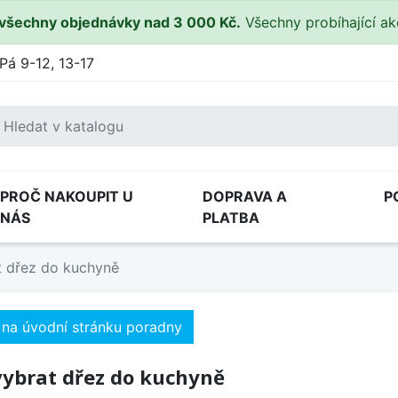
všechny objednávky nad 3 000 Kč.
Všechny probíhající a
Pá 9-12, 13-17
PROČ NAKOUPIT U
DOPRAVA A
P
NÁS
PLATBA
t dřez do kuchyně
 na úvodní stránku poradny
vybrat dřez do kuchyně