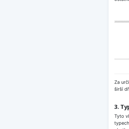
Za urč
širší d
3. Ty
Tyto v
typech