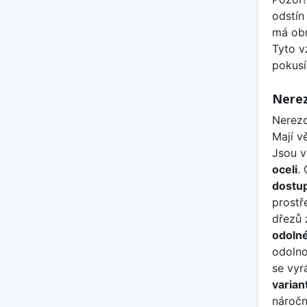
odstín
má obr
Tyto v
pokusí
Nerez
Nerezo
Mají v
Jsou 
oceli
.
dostup
prostř
dřezů 
odoln
odolno
se vyr
varian
náročn