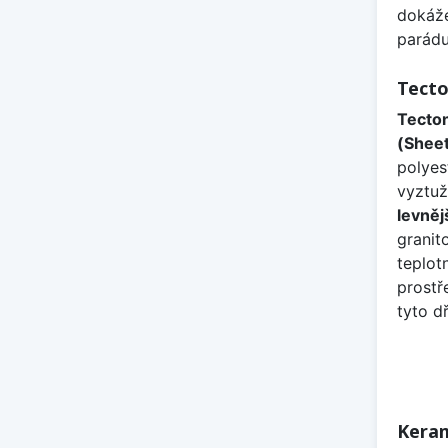
dokáže
parádu
Tecto
Tecton
(Shee
polyes
vyztuž
levněj
granit
teplot
prostř
tyto d
Keram