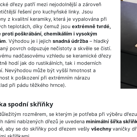
cké dřezy patří mezi nejodolnější a zároveň
etičtější řešení pro kuchyňské linky. Jsou
ny z kvalitní keramiky, která je vypalována při
ch teplotách, díky čemuž jsou
extrémně tvrdé,
 proti poškrábání, chemikáliím i vysokým
tám
. Výhodou je i jejich
snadná údržba
– hladký
aný povrch odpuzuje nečistoty a skvěle se čistí.
vému nadčasovému vzhledu se keramické dřezy
tně hodí jak do rustikálních, tak i moderních
í. Nevýhodou může být vyšší hmotnost a
nost k poškození při extrémním nárazu
klad při pádu těžkého hrnce).
řka spodní skříňky
důležitým rozměrem, se kterým je potřeba při výběru dřez
h námi nabízených dřezů je uvedena
minimální šířka skříň
té, aby se do skříňky pod dřezem vešly
všechny
vaničky d
ími skříňkami.