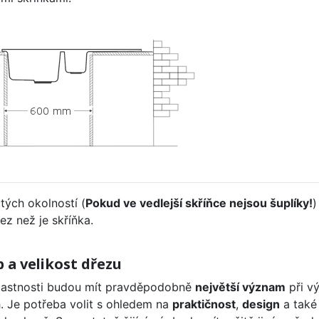
itých okolností (
Pokud ve vedlejší skříňce nejsou šuplíky!
)
řez než je skříňka.
p a velikost dřezu
lastnosti budou mít pravděpodobně
největší význam
při vý
. Je potřeba volit s ohledem na
praktičnost
,
design
a také