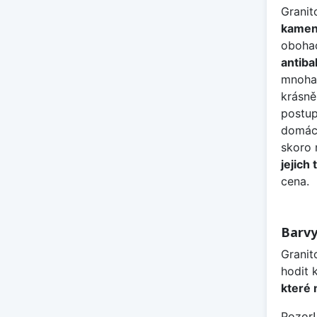
Granit
kamene
obohace
antiba
mnoha
krásně
postup
domácn
skoro 
jejich
cena.
Barvy
Granit
hodit 
které 
Pozor!