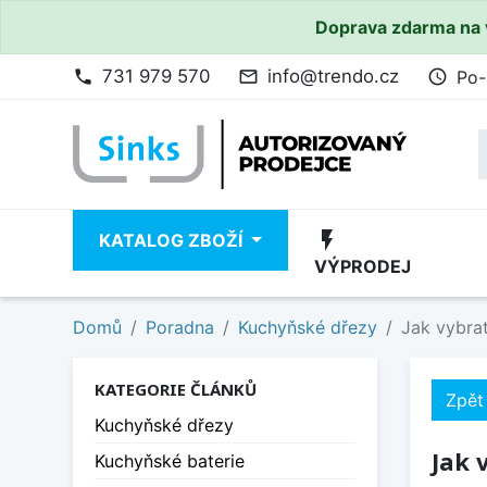
Doprava zdarma na 
731 979 570
info@trendo.cz
Po-
phone
mail_outline
access_time
flash_on
KATALOG ZBOŽÍ
VÝPRODEJ
Domů
Poradna
Kuchyňské dřezy
Jak vybra
KATEGORIE ČLÁNKŮ
Zpět
Kuchyňské dřezy
Jak 
Kuchyňské baterie