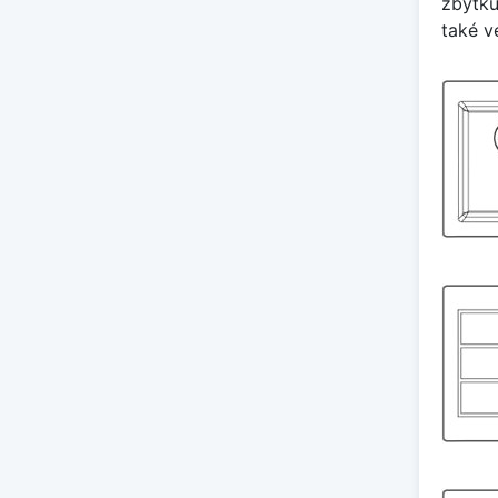
zbytku
také v