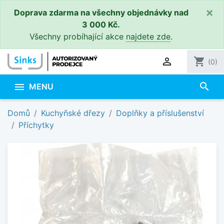
×
Doprava zdarma na všechny objednávky nad
3 000 Kč.
Všechny probíhající akce
najdete zde
.

shopping_cart
(0)
search

MENU
Domů
Kuchyňské dřezy
Doplňky a příslušenství
Příchytky