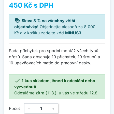
450 Kč
s DPH
loyalty
Sleva 3 % na všechny větší
objednávky!
Objednejte alespoň za 8 000
Kč a v košíku zadejte kód
MINUS3
.
Sada příchytek pro spodní montáž všech typů
dřezů. Sada obsahuje 10 příchytek, 10 šroubů a
10 upevňovacích matic do pracovní desky.

1 kus skladem, ihned k odeslání nebo
vyzvednutí
Odesíláme zítra (11.8.), u vás ve středu 12.8..
Počet
−
+