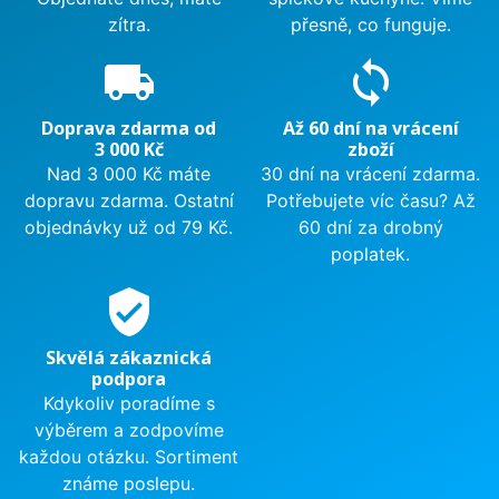
zítra.
přesně, co funguje.
local_shipping
sync
Doprava zdarma od
Až 60 dní na vrácení
3 000 Kč
zboží
Nad 3 000 Kč máte
30 dní na vrácení zdarma.
dopravu zdarma. Ostatní
Potřebujete víc času? Až
objednávky už od 79 Kč.
60 dní za drobný
poplatek.
verified_user
Skvělá zákaznická
podpora
Kdykoliv poradíme s
výběrem a zodpovíme
každou otázku. Sortiment
známe poslepu.