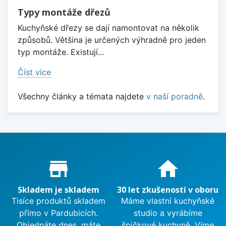
Typy montáže dřezů
Kuchyňské dřezy se dají namontovat na několik
způsobů. Většina je určených výhradně pro jeden
typ montáže. Existují...
Číst více
Všechny články a témata najdete
v naší poradně
.
Proč nakupovat u nás?
store_mall_directory
home
Skladem je skladem
30 let zkušeností v oboru
Tisíce produktů skladem
Máme vlastní kuchyňské
přímo v Pardubicích.
studio a vyrábíme
Objednáte dnes, máte
špičkové kuchyně. Víme