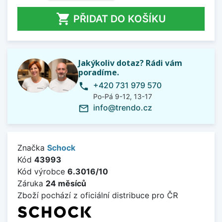

PŘIDAT DO KOŠÍKU
Jakýkoliv dotaz? Rádi vám
poradíme.
+420 731 979 570
phone
Po-Pá 9-12, 13-17
info@trendo.cz
mail_outline
Značka
Schock
Kód
43993
Kód výrobce
6.3016/10
Záruka
24 měsíců
Zboží pochází z oficiální distribuce pro ČR