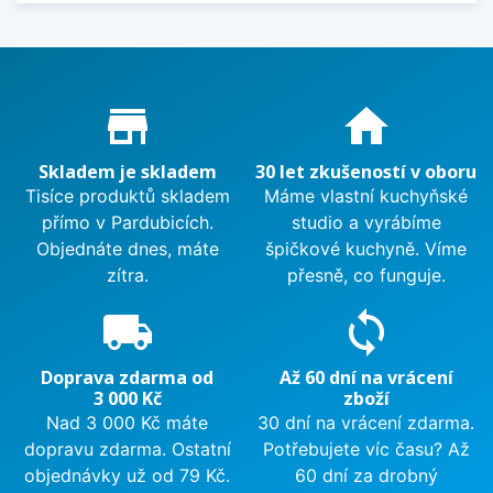
Proč nakupovat u nás?
store_mall_directory
home
Skladem je skladem
30 let zkušeností v oboru
Tisíce produktů skladem
Máme vlastní kuchyňské
přímo v Pardubicích.
studio a vyrábíme
Objednáte dnes, máte
špičkové kuchyně. Víme
zítra.
přesně, co funguje.
local_shipping
sync
Doprava zdarma od
Až 60 dní na vrácení
3 000 Kč
zboží
Nad 3 000 Kč máte
30 dní na vrácení zdarma.
dopravu zdarma. Ostatní
Potřebujete víc času? Až
objednávky už od 79 Kč.
60 dní za drobný