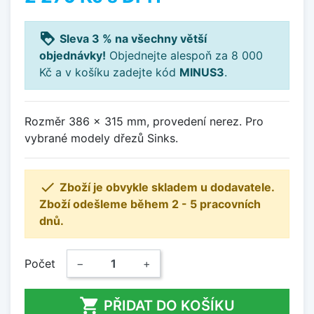
loyalty
Sleva 3 % na všechny větší
objednávky!
Objednejte alespoň za 8 000
Kč a v košíku zadejte kód
MINUS3
.
Rozměr 386 x 315 mm, provedení nerez. Pro
vybrané modely dřezů Sinks.

Zboží je obvykle skladem u dodavatele.
Zboží odešleme během 2 - 5 pracovních
dnů.
Počet
−
+

PŘIDAT DO KOŠÍKU