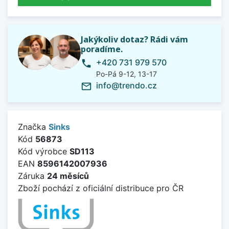
Jakýkoliv dotaz? Rádi vám
poradíme.
+420 731 979 570
phone
Po-Pá 9-12, 13-17
info@trendo.cz
mail_outline
Značka
Sinks
Kód
56873
Kód výrobce
SD113
EAN
8596142007936
Záruka
24 měsíců
Zboží pochází z oficiální distribuce pro ČR