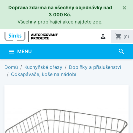
×
Doprava zdarma na všechny objednávky nad
3 000 Kč.
Všechny probíhající akce
najdete zde
.

shopping_cart
(0)
search

MENU
Domů
Kuchyňské dřezy
Doplňky a příslušenství
Odkapávače, koše na nádobí