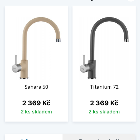
Sahara 50
Titanium 72
Cena
Cena
2 369 Kč
2 369 Kč
2 ks skladem
2 ks skladem