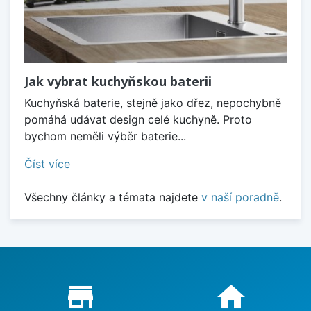
Jak vybrat kuchyňskou baterii
Kuchyňská baterie, stejně jako dřez, nepochybně
pomáhá udávat design celé kuchyně. Proto
bychom neměli výběr baterie...
Číst více
Všechny články a témata najdete
v naší poradně
.
Proč nakupovat u nás?
store_mall_directory
home