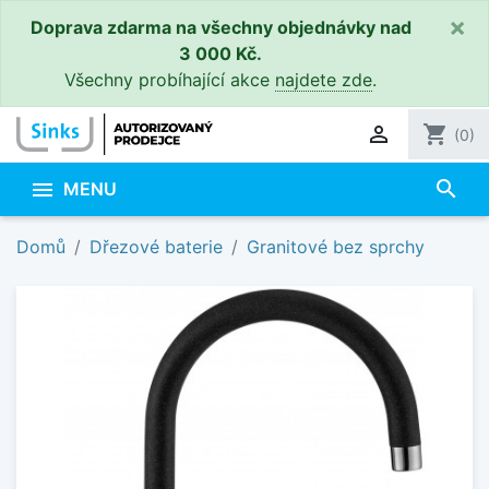
×
Doprava zdarma na všechny objednávky nad
3 000 Kč.
Všechny probíhající akce
najdete zde
.

shopping_cart
(0)
search

MENU
Domů
Dřezové baterie
Granitové bez sprchy