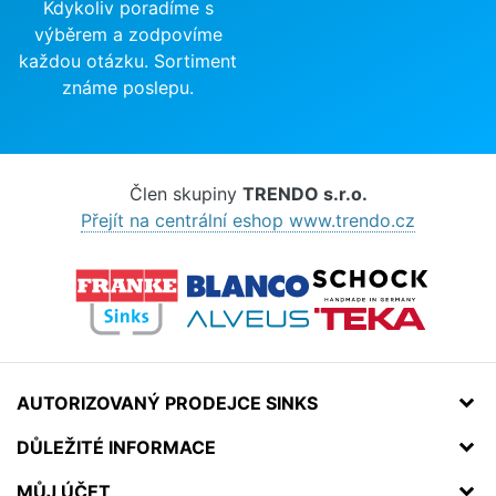
Kdykoliv poradíme s
výběrem a zodpovíme
každou otázku. Sortiment
známe poslepu.
Člen skupiny
TRENDO s.r.o.
Přejít na centrální eshop www.trendo.cz
AUTORIZOVANÝ PRODEJCE SINKS
DŮLEŽITÉ INFORMACE
MŮJ ÚČET