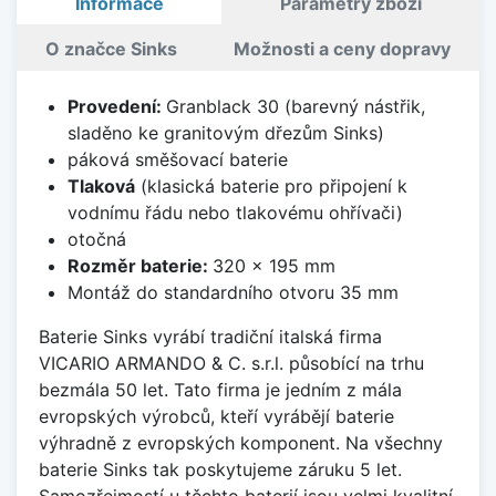
Informace
Parametry zboží
O značce Sinks
Možnosti a ceny dopravy
Provedení:
Granblack 30 (barevný nástřik,
sladěno ke granitovým dřezům Sinks)
páková směšovací baterie
Tlaková
(klasická baterie pro připojení k
vodnímu řádu nebo tlakovému ohřívači)
otočná
Rozměr baterie:
320 x 195 mm
Montáž do standardního otvoru 35 mm
Baterie Sinks vyrábí tradiční italská firma
VICARIO ARMANDO & C. s.r.l. působící na trhu
bezmála 50 let. Tato firma je jedním z mála
evropských výrobců, kteří vyrábějí baterie
výhradně z evropských komponent. Na všechny
baterie Sinks tak poskytujeme záruku 5 let.
Samozřejmostí u těchto baterií jsou velmi kvalitní