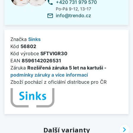
+420 731 979 570
phone
Po-Pá 9-12, 13-17
info@trendo.cz
mail_outline
Značka
Sinks
Kód
56802
Kód výrobce
SFTVIGR30
EAN
8596142026531
Záruka
Rozšířená záruka 5 let na kartuši -
podmínky záruky a více informací
Zboží pochází z oficiální distribuce pro ČR

Další varianty