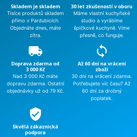
Skladem je skladem
30 let zkušeností v oboru
Tisíce produktů skladem
Máme vlastní kuchyňské
přímo v Pardubicích.
studio a vyrábíme
Objednáte dnes, máte
špičkové kuchyně. Víme
zítra.
přesně, co funguje.
local_shipping
sync
Doprava zdarma od
Až 60 dní na vrácení
3 000 Kč
zboží
Nad 3 000 Kč máte
30 dní na vrácení zdarma.
dopravu zdarma. Ostatní
Potřebujete víc času? Až
objednávky už od 79 Kč.
60 dní za drobný
poplatek.
verified_user
Skvělá zákaznická
podpora