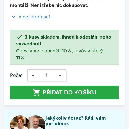
montáži. Není třeba nic dokupovat.
expand_more
Více informací

3 kusy skladem, ihned k odeslání nebo
vyzvednutí
Odesíláme v pondělí 10.8., u vás v úterý
11.8..
Počet
−
+

PŘIDAT DO KOŠÍKU
Jakýkoliv dotaz? Rádi vám
poradíme.