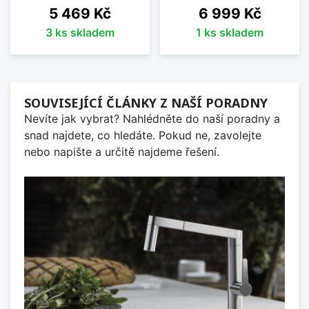
Cena
Cena
5 469 Kč
6 999 Kč
3 ks skladem
1 ks skladem
SOUVISEJÍCÍ ČLÁNKY Z NAŠÍ PORADNY
Nevíte jak vybrat? Nahlédněte do naší poradny a
snad najdete, co hledáte. Pokud ne, zavolejte
nebo napište a určitě najdeme řešení.