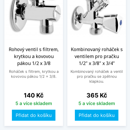
Rohový ventil s filtrem,
Kombinovaný roháček s
krytkou a kovovou
ventilem pro pračku
pákou 1/2 x 3/8
1/2" x 3/8" x 3/4"
Roháček s filtrem, krytkou a
Kombinovaný roháček a ventil
kovovou pákou 1/2 x 3/8.
pro pračku se zpětnou
klapkou.
Cena
Cena
140 Kč
365 Kč
5 a více skladem
5 a více skladem
Přidat do košíku
Přidat do košíku