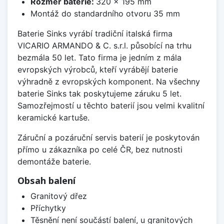
Rozměr baterie:
320 x 195 mm
Montáž do standardního otvoru 35 mm
Baterie Sinks vyrábí tradiční italská firma
VICARIO ARMANDO & C. s.r.l. působící na trhu
bezmála 50 let. Tato firma je jedním z mála
evropských výrobců, kteří vyrábějí baterie
výhradně z evropských komponent. Na všechny
baterie Sinks tak poskytujeme záruku 5 let.
Samozřejmostí u těchto baterií jsou velmi kvalitní
keramické kartuše.
Záruční a pozáruční servis baterií je poskytován
přímo u zákazníka po celé ČR, bez nutnosti
demontáže baterie.
Obsah balení
Granitový dřez
Příchytky
Těsnění není součástí balení, u granitových