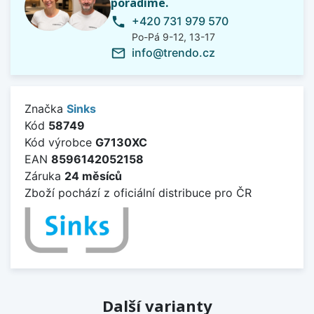
poradíme.
+420 731 979 570
phone
Po-Pá 9-12, 13-17
info@trendo.cz
mail_outline
Značka
Sinks
Kód
58749
Kód výrobce
G7130XC
EAN
8596142052158
Záruka
24 měsíců
Zboží pochází z oficiální distribuce pro ČR
Další varianty