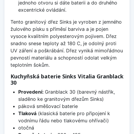
jednoho otvoru si dáte baterii a do druhého
excentrické ovládání.
Tento granitový dřez Sinks je vyroben z jemného
žulového písku s příměsí barviva a je pojen
vysoce kvalitním polyesterovým pojivem. Dřez
snadno snese teploty až 180 C, je odolný proti
UV záření a poškrábání. Dřez vyniká mimořádnou
pevností materiálu a schopností odolat velkým
teplotním šokům.
Kuchyňská baterie Sinks Vitalia Granblack
30
Provedení:
Granblack 30 (barevný nástřik,
sladěno ke granitovým dřezům Sinks)
páková směšovací baterie
Tlaková
(klasická baterie pro připojení k
vodnímu řádu nebo tlakovému ohřívači)
otočná