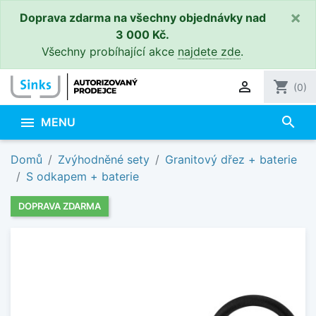
×
Doprava zdarma na všechny objednávky nad
3 000 Kč.
Všechny probíhající akce
najdete zde
.

shopping_cart
(0)
search

MENU
Domů
Zvýhodněné sety
Granitový dřez + baterie
S odkapem + baterie
DOPRAVA ZDARMA