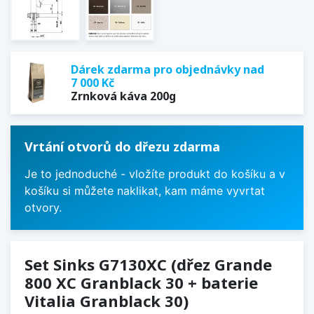
Dárek zdarma pro objednávky nad
7 000 Kč
Zrnková káva 200g
Vrtání otvorů do dřezu zdarma
Je to jednoduché - vložíte produkt do košíku a v
košíku si můžete naklikat, kam máme vyvrtat
otvory.
Set Sinks G7130XC (dřez Grande
800 XC Granblack 30 + baterie
Vitalia Granblack 30)