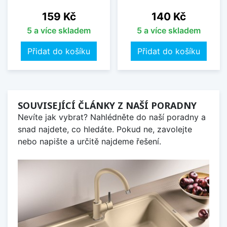
Cena
Cena
159 Kč
140 Kč
5 a více skladem
5 a více skladem
Přidat do košíku
Přidat do košíku
SOUVISEJÍCÍ ČLÁNKY Z NAŠÍ PORADNY
Nevíte jak vybrat? Nahlédněte do naší poradny a
snad najdete, co hledáte. Pokud ne, zavolejte
nebo napište a určitě najdeme řešení.