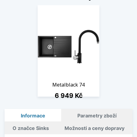
Metalblack 74
Cena
6 949 Kč
1 ks skladem
Informace
Parametry zboží
O značce Sinks
Možnosti a ceny dopravy