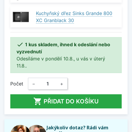
Kuchyňský dřez Sinks Grande 800
XC Granblack 30

1 kus skladem, ihned k odeslání nebo
vyzvednutí
Odesíláme v pondělí 10.8., u vás v úterý
11.8..
Počet
−
+

PŘIDAT DO KOŠÍKU
Jakýkoliv dotaz? Rádi vám