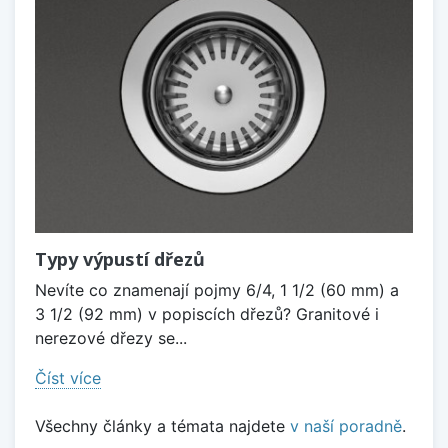
Typy výpustí dřezů
Nevíte co znamenají pojmy 6/4, 1 1/2 (60 mm) a
3 1/2 (92 mm) v popiscích dřezů? Granitové i
nerezové dřezy se...
Číst více
Všechny články a témata najdete
v naší poradně
.