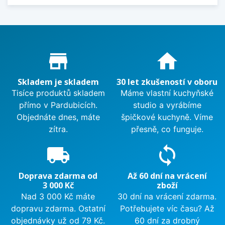
Proč nakupovat u nás?
store_mall_directory
home
Skladem je skladem
30 let zkušeností v oboru
Tisíce produktů skladem
Máme vlastní kuchyňské
přímo v Pardubicích.
studio a vyrábíme
Objednáte dnes, máte
špičkové kuchyně. Víme
zítra.
přesně, co funguje.
local_shipping
sync
Doprava zdarma od
Až 60 dní na vrácení
3 000 Kč
zboží
Nad 3 000 Kč máte
30 dní na vrácení zdarma.
dopravu zdarma. Ostatní
Potřebujete víc času? Až
objednávky už od 79 Kč.
60 dní za drobný