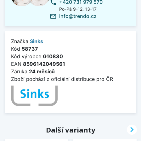
+420 731 979 570
phone
Po-Pá 9-12, 13-17
info@trendo.cz
mail_outline
Značka
Sinks
Kód
58737
Kód výrobce
G10830
EAN
8596142049561
Záruka
24 měsíců
Zboží pochází z oficiální distribuce pro ČR

Další varianty