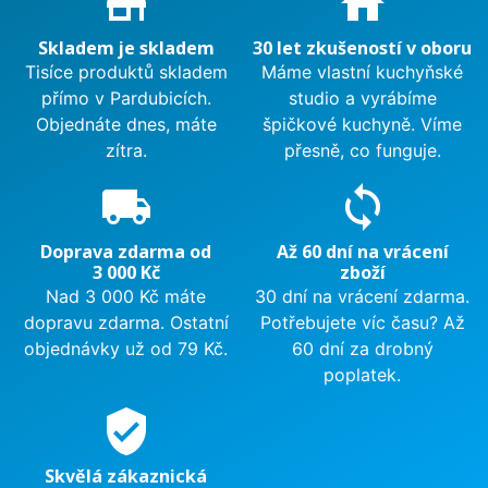
store_mall_directory
home
Skladem je skladem
30 let zkušeností v oboru
Tisíce produktů skladem
Máme vlastní kuchyňské
přímo v Pardubicích.
studio a vyrábíme
Objednáte dnes, máte
špičkové kuchyně. Víme
zítra.
přesně, co funguje.
local_shipping
sync
Doprava zdarma od
Až 60 dní na vrácení
3 000 Kč
zboží
Nad 3 000 Kč máte
30 dní na vrácení zdarma.
dopravu zdarma. Ostatní
Potřebujete víc času? Až
objednávky už od 79 Kč.
60 dní za drobný
poplatek.
verified_user
Skvělá zákaznická