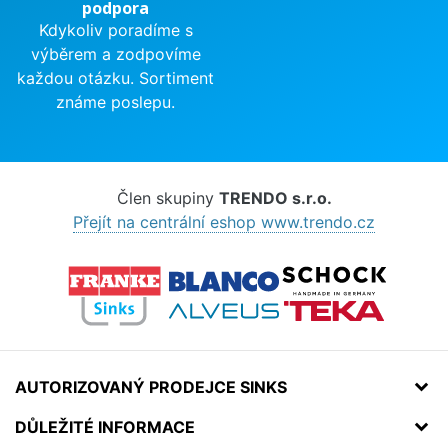
podpora
Kdykoliv poradíme s
výběrem a zodpovíme
každou otázku. Sortiment
známe poslepu.
Člen skupiny
TRENDO s.r.o.
Přejít na centrální eshop www.trendo.cz
AUTORIZOVANÝ PRODEJCE SINKS
DŮLEŽITÉ INFORMACE