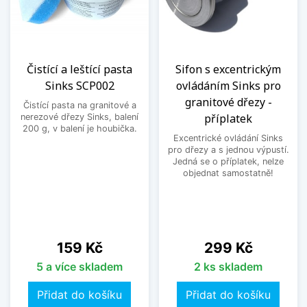
Čistící a leštící pasta
Sifon s excentrickým
Sinks SCP002
ovládáním Sinks pro
granitové dřezy -
Čistící pasta na granitové a
příplatek
nerezové dřezy Sinks, balení
200 g, v balení je houbička.
Excentrické ovládání Sinks
pro dřezy a s jednou výpustí.
Jedná se o příplatek, nelze
objednat samostatně!
Cena
Cena
159 Kč
299 Kč
5 a více skladem
2 ks skladem
Přidat do košíku
Přidat do košíku