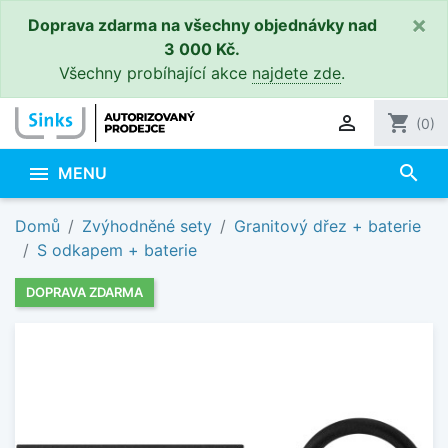
×
Doprava zdarma na všechny objednávky nad
3 000 Kč.
Všechny probíhající akce
najdete zde
.

shopping_cart
(0)
search

MENU
Domů
Zvýhodněné sety
Granitový dřez + baterie
S odkapem + baterie
DOPRAVA ZDARMA