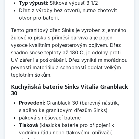
Typ výpusti:
Sítková výpusť 3 1/2
Dřez z výroby bez otvorů, nutno zhotovit
otvor pro baterii.
Tento granitový dřez Sinks je vyroben z jemného
žulového písku s příměsí barviva a je pojen
vysoce kvalitním polyesterovým pojivem. Dřez
snadno snese teploty až 180 C, je odolný proti
UV záření a poškrábání. Dřez vyniká mimořádnou
pevností materiálu a schopností odolat velkým
teplotním šokům.
Kuchyňská baterie Sinks Vitalia Granblack
30
Provedení:
Granblack 30 (barevný nástřik,
sladěno ke granitovým dřezům Sinks)
páková směšovací baterie
Tlaková
(klasická baterie pro připojení k
vodnímu řádu nebo tlakovému ohřívači)