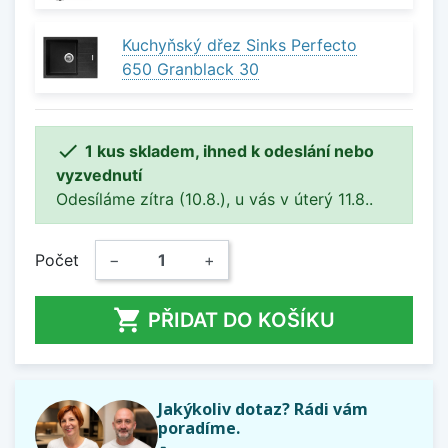
Kuchyňský dřez Sinks Perfecto
650 Granblack 30

1 kus skladem, ihned k odeslání nebo
vyzvednutí
Odesíláme zítra (10.8.), u vás v úterý 11.8..
Počet
−
+

PŘIDAT DO KOŠÍKU
Jakýkoliv dotaz? Rádi vám
poradíme.