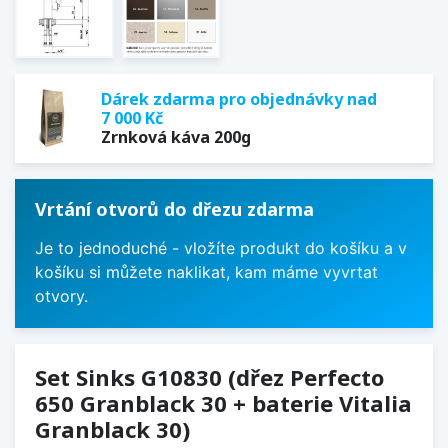
Dárek zdarma pro objednávky nad
7 000 Kč
Zrnková káva 200g
Vrtání otvorů do dřezu zdarma
Je to jednoduché - vložíte produkt do košíku a v
košíku si můžete naklikat, kam máme vyvrtat
otvory.
Set Sinks G10830 (dřez Perfecto
650 Granblack 30 + baterie Vitalia
Granblack 30)