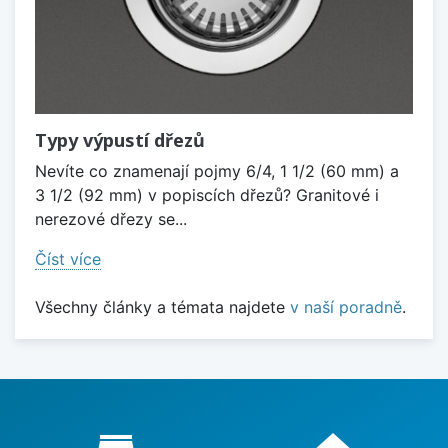
Typy výpustí dřezů
Nevíte co znamenají pojmy 6/4, 1 1/2 (60 mm) a
3 1/2 (92 mm) v popiscích dřezů? Granitové i
nerezové dřezy se...
Číst více
Všechny články a témata najdete
v naší poradně
.
Proč nakupovat u nás?