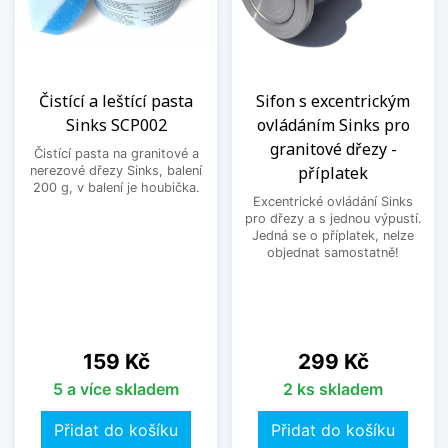
Čistící a leštící pasta
Sifon s excentrickým
Sinks SCP002
ovládáním Sinks pro
granitové dřezy -
Čistící pasta na granitové a
příplatek
nerezové dřezy Sinks, balení
200 g, v balení je houbička.
Excentrické ovládání Sinks
pro dřezy a s jednou výpustí.
Jedná se o příplatek, nelze
objednat samostatně!
Cena
Cena
159 Kč
299 Kč
5 a více skladem
2 ks skladem
Přidat do košíku
Přidat do košíku