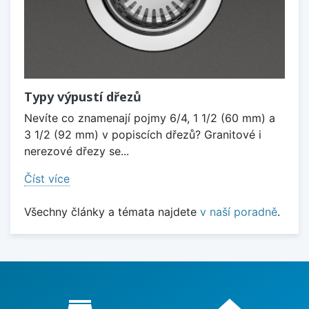
Typy výpustí dřezů
Nevíte co znamenají pojmy 6/4, 1 1/2 (60 mm) a
3 1/2 (92 mm) v popiscích dřezů? Granitové i
nerezové dřezy se...
Číst více
Všechny články a témata najdete
v naší poradně
.
Proč nakupovat u nás?