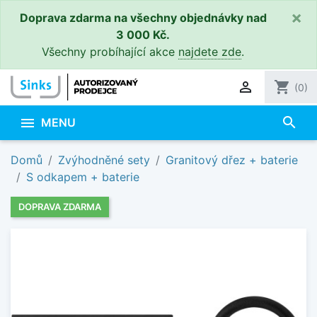
×
Doprava zdarma na všechny objednávky nad
3 000 Kč.
Všechny probíhající akce
najdete zde
.

shopping_cart
(0)
search

MENU
Domů
Zvýhodněné sety
Granitový dřez + baterie
S odkapem + baterie
DOPRAVA ZDARMA