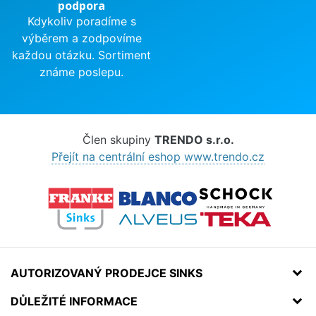
podpora
Kdykoliv poradíme s
výběrem a zodpovíme
každou otázku. Sortiment
známe poslepu.
Člen skupiny
TRENDO s.r.o.
Přejít na centrální eshop www.trendo.cz
AUTORIZOVANÝ PRODEJCE SINKS
DŮLEŽITÉ INFORMACE