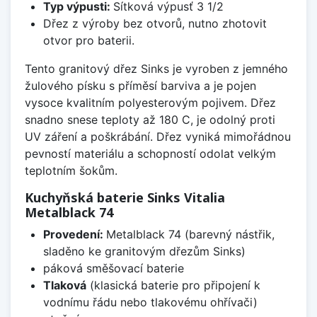
Typ výpusti:
Sítková výpusť 3 1/2
Dřez z výroby bez otvorů, nutno zhotovit
otvor pro baterii.
Tento granitový dřez Sinks je vyroben z jemného
žulového písku s příměsí barviva a je pojen
vysoce kvalitním polyesterovým pojivem. Dřez
snadno snese teploty až 180 C, je odolný proti
UV záření a poškrábání. Dřez vyniká mimořádnou
pevností materiálu a schopností odolat velkým
teplotním šokům.
Kuchyňská baterie Sinks Vitalia
Metalblack 74
Provedení:
Metalblack 74 (barevný nástřik,
sladěno ke granitovým dřezům Sinks)
páková směšovací baterie
Tlaková
(klasická baterie pro připojení k
vodnímu řádu nebo tlakovému ohřívači)