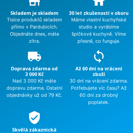
store_mall_directory
home
Skladem je skladem
30 let zkušeností v oboru
Tisíce produktů skladem
Máme vlastní kuchyňské
přímo v Pardubicích.
studio a vyrábíme
Objednáte dnes, máte
špičkové kuchyně. Víme
zítra.
přesně, co funguje.
local_shipping
sync
Doprava zdarma od
Až 60 dní na vrácení
3 000 Kč
zboží
Nad 3 000 Kč máte
30 dní na vrácení zdarma.
dopravu zdarma. Ostatní
Potřebujete víc času? Až
objednávky už od 79 Kč.
60 dní za drobný
poplatek.
verified_user
Skvělá zákaznická