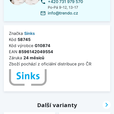
+420 731 979 570
phone
Po-Pá 9-12, 13-17
info@trendo.cz
mail_outline
Značka
Sinks
Kód
58745
Kód výrobce
G10874
EAN
8596142049554
Záruka
24 měsíců
Zboží pochází z oficiální distribuce pro ČR

Další varianty