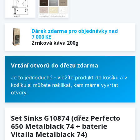
Dárek zdarma pro objednávky nad
7 000 Kč
Zrnková káva 200g
Vrtání otvorů do dřezu zdarma
Je to jednoduché - vložíte produkt do košíku a v
košíku si můžete naklikat, kam máme vyvrtat
otvory.
Set Sinks G10874 (dřez Perfecto
650 Metalblack 74 + baterie
Vitalia Metalblack 74)