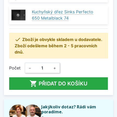
Kuchyňský dřez Sinks Perfecto
650 Metalblack 74

Zboží je obvykle skladem u dodavatele.
Zboží odešleme během 2 - 5 pracovních
dnů.
Počet
−
+

PŘIDAT DO KOŠÍKU
Jakýkoliv dotaz? Rádi vám
poradíme.