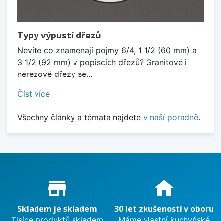
Typy výpustí dřezů
Nevíte co znamenají pojmy 6/4, 1 1/2 (60 mm) a
3 1/2 (92 mm) v popiscích dřezů? Granitové i
nerezové dřezy se...
Číst více
Všechny články a témata najdete
v naší poradně
.
Proč nakupovat u nás?
store_mall_directory
home
Skladem je skladem
30 let zkušeností v oboru
Tisíce produktů skladem
Máme vlastní kuchyňské