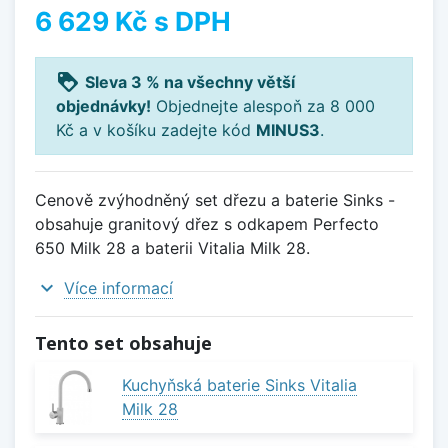
6 629 Kč
s DPH
loyalty
Sleva 3 % na všechny větší
objednávky!
Objednejte alespoň za 8 000
Kč a v košíku zadejte kód
MINUS3
.
Cenově zvýhodněný set dřezu a baterie Sinks -
obsahuje granitový dřez s odkapem Perfecto
650 Milk 28 a baterii Vitalia Milk 28.
expand_more
Více informací
Tento set obsahuje
Kuchyňská baterie Sinks Vitalia
Milk 28