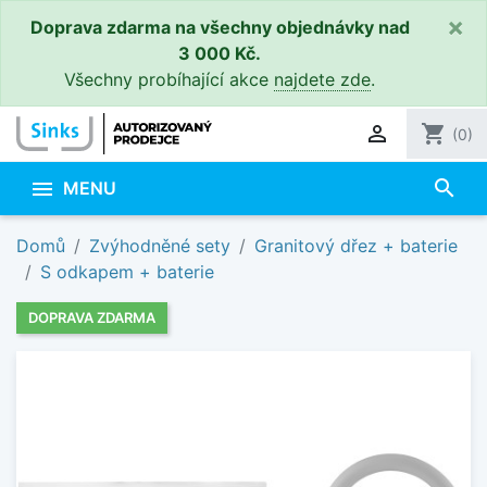
×
Doprava zdarma na všechny objednávky nad
3 000 Kč.
Všechny probíhající akce
najdete zde
.

shopping_cart
(0)
search

MENU
Domů
Zvýhodněné sety
Granitový dřez + baterie
S odkapem + baterie
DOPRAVA ZDARMA