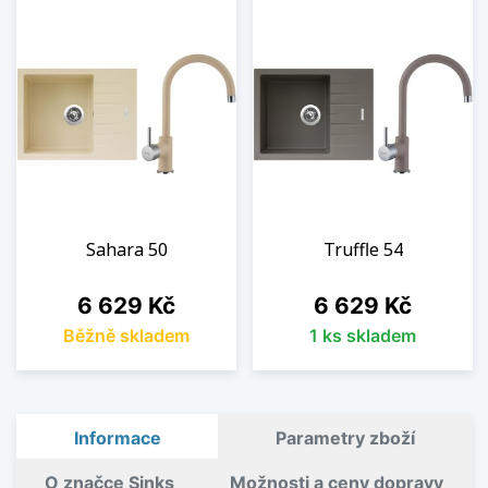
Sahara 50
Truffle 54
Cena
Cena
6 629 Kč
6 629 Kč
Běžně skladem
1 ks skladem
Informace
Parametry zboží
O značce Sinks
Možnosti a ceny dopravy