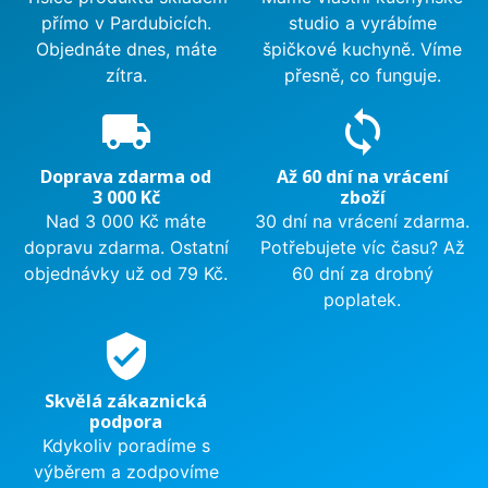
přímo v Pardubicích.
studio a vyrábíme
Objednáte dnes, máte
špičkové kuchyně. Víme
zítra.
přesně, co funguje.
local_shipping
sync
Doprava zdarma od
Až 60 dní na vrácení
3 000 Kč
zboží
Nad 3 000 Kč máte
30 dní na vrácení zdarma.
dopravu zdarma. Ostatní
Potřebujete víc času? Až
objednávky už od 79 Kč.
60 dní za drobný
poplatek.
verified_user
Skvělá zákaznická
podpora
Kdykoliv poradíme s
výběrem a zodpovíme