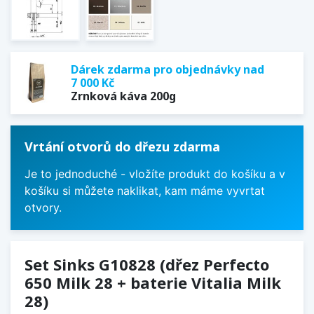
Dárek zdarma pro objednávky nad
7 000 Kč
Zrnková káva 200g
Vrtání otvorů do dřezu zdarma
Je to jednoduché - vložíte produkt do košíku a v
košíku si můžete naklikat, kam máme vyvrtat
otvory.
Set Sinks G10828 (dřez Perfecto
650 Milk 28 + baterie Vitalia Milk
28)