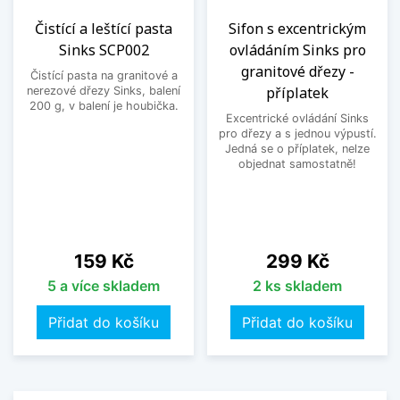
Čistící a leštící pasta
Sifon s excentrickým
Sinks SCP002
ovládáním Sinks pro
granitové dřezy -
Čistící pasta na granitové a
příplatek
nerezové dřezy Sinks, balení
200 g, v balení je houbička.
Excentrické ovládání Sinks
pro dřezy a s jednou výpustí.
Jedná se o příplatek, nelze
objednat samostatně!
Cena
Cena
159 Kč
299 Kč
5 a více skladem
2 ks skladem
Přidat do košíku
Přidat do košíku