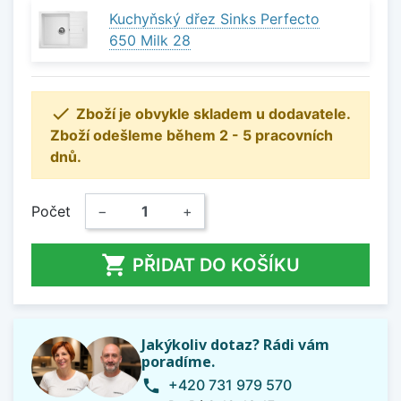
Kuchyňský dřez Sinks Perfecto
650 Milk 28

Zboží je obvykle skladem u dodavatele.
Zboží odešleme během 2 - 5 pracovních
dnů.
Počet
−
+

PŘIDAT DO KOŠÍKU
Jakýkoliv dotaz? Rádi vám
poradíme.
+420 731 979 570
phone