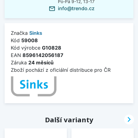
Po-Pá 9-12, 13-17
info@trendo.cz
mail_outline
Značka
Sinks
Kód
59008
Kód výrobce
G10828
EAN
8596142056187
Záruka
24 měsíců
Zboží pochází z oficiální distribuce pro ČR

Další varianty