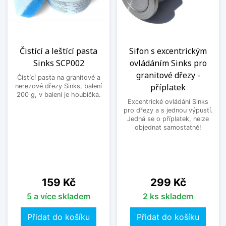
Čistící a leštící pasta
Sifon s excentrickým
Sinks SCP002
ovládáním Sinks pro
granitové dřezy -
Čistící pasta na granitové a
příplatek
nerezové dřezy Sinks, balení
200 g, v balení je houbička.
Excentrické ovládání Sinks
pro dřezy a s jednou výpustí.
Jedná se o příplatek, nelze
objednat samostatně!
Cena
Cena
159 Kč
299 Kč
5 a více skladem
2 ks skladem
Přidat do košíku
Přidat do košíku