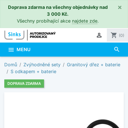
×
Doprava zdarma na všechny objednávky nad
3 000 Kč.
Všechny probíhající akce
najdete zde
.

shopping_cart
(0)
search

MENU
Domů
Zvýhodněné sety
Granitový dřez + baterie
S odkapem + baterie
DOPRAVA ZDARMA