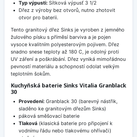
Typ výpusti:
Sítková výpusť 3 1/2
Dřez z výroby bez otvorů, nutno zhotovit
otvor pro baterii.
Tento granitový dřez Sinks je vyroben z jemného
žulového písku s příměsí barviva a je pojen
vysoce kvalitním polyesterovým pojivem. Dřez
snadno snese teploty až 180 C, je odolný proti
UV záření a poškrábání. Dřez vyniká mimořádnou
pevností materiálu a schopností odolat velkým
teplotním šokům.
Kuchyňská baterie Sinks Vitalia Granblack
30
Provedení:
Granblack 30 (barevný nástřik,
sladěno ke granitovým dřezům Sinks)
páková směšovací baterie
Tlaková
(klasická baterie pro připojení k
vodnímu řádu nebo tlakovému ohřívači)