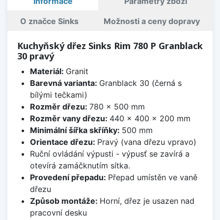
Informace
Parametry zboží
O značce Sinks
Možnosti a ceny dopravy
Kuchyňský dřez Sinks Rim 780 P Granblack
30 pravý
Materiál:
Granit
Barevná varianta:
Granblack 30 (černá s
bílými tečkami)
Rozměr dřezu:
780 x 500 mm
Rozměr vany dřezu:
440 x 400 x 200 mm
Minimální šířka skříňky:
500 mm
Orientace dřezu:
Pravý (vana dřezu vpravo)
Ruční ovládání výpusti - výpusť se zavírá a
otevírá zamáčknutím sítka.
Provedení přepadu:
Přepad umístěn ve vaně
dřezu
Způsob montáže:
Horní, dřez je usazen nad
pracovní desku