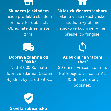
store_mall_directory
home
Skladem je skladem
30 let zkušeností v oboru
Tisíce produktů skladem
Máme vlastní kuchyňské
přímo v Pardubicích.
studio a vyrábíme
Objednáte dnes, máte
špičkové kuchyně. Víme
zítra.
přesně, co funguje.
local_shipping
sync
Doprava zdarma od
Až 60 dní na vrácení
3 000 Kč
zboží
Nad 3 000 Kč máte
30 dní na vrácení zdarma.
dopravu zdarma. Ostatní
Potřebujete víc času? Až
objednávky už od 79 Kč.
60 dní za drobný
poplatek.
verified_user
Skvělá zákaznická