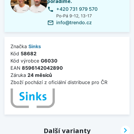
poradíme.
+420 731 979 570
phone
Po-Pá 9-12, 13-17
info@trendo.cz
mail_outline
Značka
Sinks
Kód
58682
Kód výrobce
G6030
EAN
8596142042890
Záruka
24 měsíců
Zboží pochází z oficiální distribuce pro ČR

Další varianty