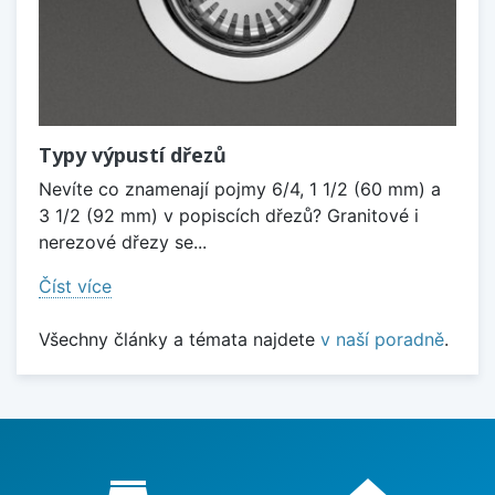
Typy výpustí dřezů
Nevíte co znamenají pojmy 6/4, 1 1/2 (60 mm) a
3 1/2 (92 mm) v popiscích dřezů? Granitové i
nerezové dřezy se...
Číst více
Všechny články a témata najdete
v naší poradně
.
Proč nakupovat u nás?