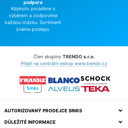
podpora
Kdykoliv poradíme s
výběrem a zodpovíme
každou otázku. Sortiment
známe poslepu.
Člen skupiny
TRENDO s.r.o.
Přejít na centrální eshop www.trendo.cz
AUTORIZOVANÝ PRODEJCE SINKS
DŮLEŽITÉ INFORMACE