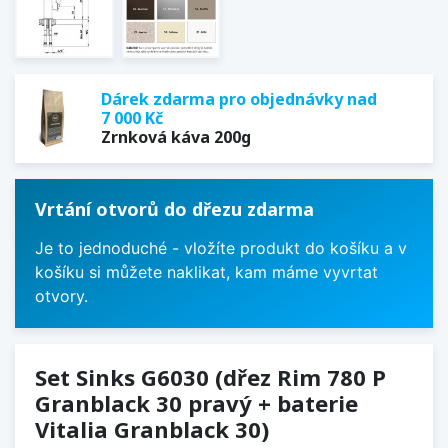
Dárek zdarma pro objednávky nad
7 000 Kč
Zrnková káva 200g
Vrtání otvorů do dřezu zdarma
Je to jednoduché - vložíte produkt do košíku a v
košíku si můžete naklikat, kam máme vyvrtat
otvory.
Set Sinks G6030 (dřez Rim 780 P
Granblack 30 pravý + baterie
Vitalia Granblack 30)