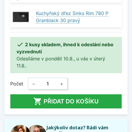
Kuchyňský dřez Sinks Rim 780 P
Granblack 30 pravý

2 kusy skladem, ihned k odeslání nebo
vyzvednutí
Odesíláme v pondělí 10.8., u vás v úterý
11.8..
Počet
−
+

PŘIDAT DO KOŠÍKU
Jakýkoliv dotaz? Rádi vám