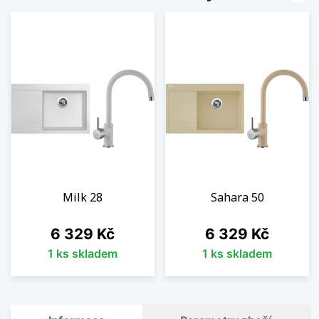
Milk 28
Sahara 50
Cena
Cena
6 329 Kč
6 329 Kč
1 ks skladem
1 ks skladem