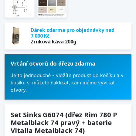
Dárek zdarma pro objednávky nad
7 000 Kč
Zrnková káva 200g
Vrtání otvorů do dřezu zdarma
Je to jednoduché - vložíte produkt do košíku a v
košíku si můžete naklikat, kam máme vyvrtat
otvory.
Set Sinks G6074 (dřez Rim 780 P
Metalblack 74 pravý + baterie
Vitalia Metalblack 74)