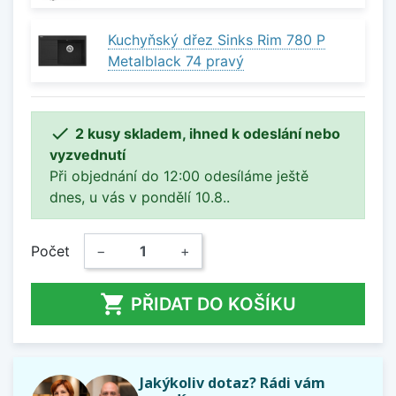
Kuchyňský dřez Sinks Rim 780 P
Metalblack 74 pravý

2 kusy skladem, ihned k odeslání nebo
vyzvednutí
Při objednání do 12:00 odesíláme ještě
dnes, u vás v pondělí 10.8..
Počet
−
+

PŘIDAT DO KOŠÍKU
Jakýkoliv dotaz? Rádi vám