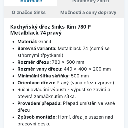
Informace
Parametry zboží
O značce Sinks
Možnosti a ceny dopravy
Kuchyňský dřez Sinks Rim 780 P
Metalblack 74 pravý
Materiál:
Granit
Barevná varianta:
Metalblack 74 (černá se
stříbrnými třpytkami)
Rozměr dřezu:
780 x 500 mm
Rozměr vany dřezu:
440 x 400 x 200 mm
Minimální šířka skříňky:
500 mm
Orientace dřezu:
Pravý (vana dřezu vpravo)
Ruční ovládání výpusti - výpusť se zavírá a
otevírá zamáčknutím sítka.
Provedení přepadu:
Přepad umístěn ve vaně
dřezu
Způsob montáže:
Horní, dřez je usazen nad
pracovní desku