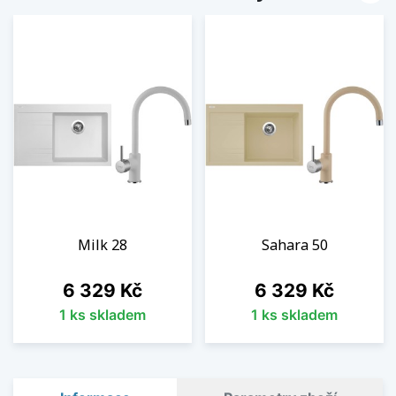
Milk 28
Sahara 50
Cena
Cena
6 329 Kč
6 329 Kč
1 ks skladem
1 ks skladem