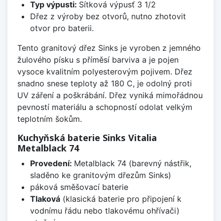
Typ výpusti:
Sítková výpusť 3 1/2
Dřez z výroby bez otvorů, nutno zhotovit
otvor pro baterii.
Tento granitový dřez Sinks je vyroben z jemného
žulového písku s příměsí barviva a je pojen
vysoce kvalitním polyesterovým pojivem. Dřez
snadno snese teploty až 180 C, je odolný proti
UV záření a poškrábání. Dřez vyniká mimořádnou
pevností materiálu a schopností odolat velkým
teplotním šokům.
Kuchyňská baterie Sinks Vitalia
Metalblack 74
Provedení:
Metalblack 74 (barevný nástřik,
sladěno ke granitovým dřezům Sinks)
páková směšovací baterie
Tlaková
(klasická baterie pro připojení k
vodnímu řádu nebo tlakovému ohřívači)