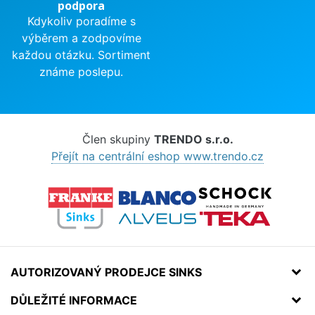
podpora
Kdykoliv poradíme s
výběrem a zodpovíme
každou otázku. Sortiment
známe poslepu.
Člen skupiny
TRENDO s.r.o.
Přejít na centrální eshop www.trendo.cz
AUTORIZOVANÝ PRODEJCE SINKS
DŮLEŽITÉ INFORMACE