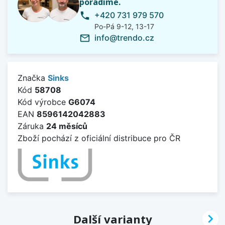
poradíme.
+420 731 979 570
phone
Po-Pá 9-12, 13-17
info@trendo.cz
mail_outline
Značka
Sinks
Kód
58708
Kód výrobce
G6074
EAN
8596142042883
Záruka
24 měsíců
Zboží pochází z oficiální distribuce pro ČR

Další varianty