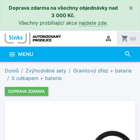
×
Doprava zdarma na všechny objednávky nad
3 000 Kč.
Všechny probíhající akce
najdete zde
.

shopping_cart
(0)
search

MENU
Domů
Zvýhodněné sety
Granitový dřez + baterie
S odkapem + baterie
DOPRAVA ZDARMA