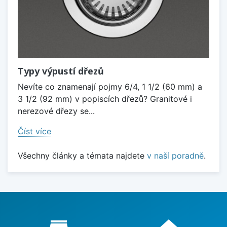
Typy výpustí dřezů
Nevíte co znamenají pojmy 6/4, 1 1/2 (60 mm) a
3 1/2 (92 mm) v popiscích dřezů? Granitové i
nerezové dřezy se...
Číst více
Všechny články a témata najdete
v naší poradně
.
Proč nakupovat u nás?