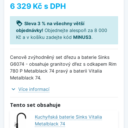
6 329 Kč
s DPH
loyalty
Sleva 3 % na všechny větší
objednávky!
Objednejte alespoň za 8 000
Kč a v košíku zadejte kód
MINUS3
.
Cenově zvýhodněný set dřezu a baterie Sinks
G6074 - obsahuje granitový dřez s odkapem Rim
780 P Metalblack 74 pravý a baterii Vitalia
Metalblack 74.
expand_more
Více informací
Tento set obsahuje
Kuchyňská baterie Sinks Vitalia
Metalblack 74