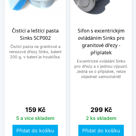
Čistící a leštící pasta
Sifon s excentrickým
Sinks SCP002
ovládáním Sinks pro
granitové dřezy -
Čistící pasta na granitové a
příplatek
nerezové dřezy Sinks, balení
200 g, v balení je houbička.
Excentrické ovládání Sinks
pro dřezy a s jednou výpustí.
Jedná se o příplatek, nelze
objednat samostatně!
Cena
Cena
159 Kč
299 Kč
5 a více skladem
2 ks skladem
Přidat do košíku
Přidat do košíku