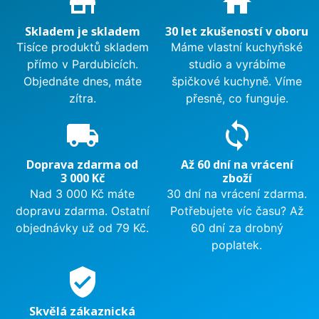
store_mall_directory
home
Skladem je skladem
30 let zkušeností v oboru
Tisíce produktů skladem
Máme vlastní kuchyňské
přímo v Pardubicích.
studio a vyrábíme
Objednáte dnes, máte
špičkové kuchyně. Víme
zítra.
přesně, co funguje.
local_shipping
sync
Doprava zdarma od
Až 60 dní na vrácení
3 000 Kč
zboží
Nad 3 000 Kč máte
30 dní na vrácení zdarma.
dopravu zdarma. Ostatní
Potřebujete víc času? Až
objednávky už od 79 Kč.
60 dní za drobný
poplatek.
verified_user
Skvělá zákaznická