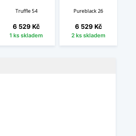
Truffle 54
Pureblack 26
Cena
Cena
6 529 Kč
6 529 Kč
1 ks skladem
2 ks skladem