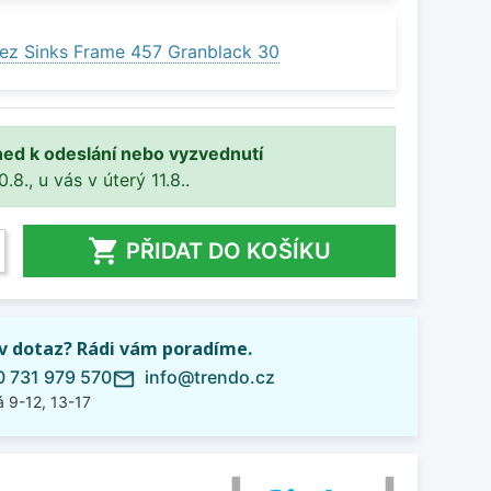
ez Sinks Frame 457 Granblack 30
ned k odeslání nebo vyzvednutí
8., u vás v úterý 11.8..

PŘIDAT DO KOŠÍKU
iv dotaz? Rádi vám poradíme.
 731 979 570
info@trendo.cz
mail_outline
 9-12, 13-17