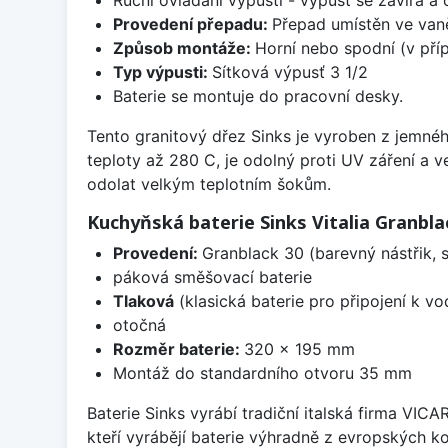
Provedení přepadu:
Přepad umístěn ve van
Způsob montáže:
Horní nebo spodní (v pří
Typ výpusti:
Sítková výpusť 3 1/2
Baterie se montuje do pracovní desky.
Tento granitový dřez Sinks je vyroben z jemnéh
teploty až 280 C, je odolný proti UV záření a 
odolat velkým teplotním šokům.
Kuchyňská baterie Sinks Vitalia Granbla
Provedení:
Granblack 30 (barevný nástřik,
páková směšovací baterie
Tlaková
(klasická baterie pro připojení k v
otočná
Rozměr baterie:
320 x 195 mm
Montáž do standardního otvoru 35 mm
Baterie Sinks vyrábí tradiční italská firma VIC
kteří vyrábějí baterie výhradně z evropských k