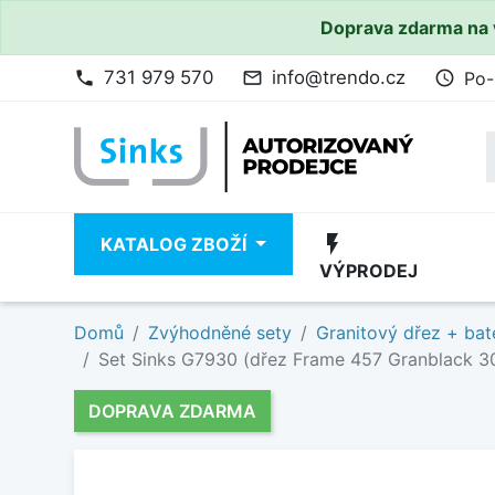
Doprava zdarma na 
731 979 570
info@trendo.cz
Po-
phone
mail_outline
access_time
flash_on
KATALOG ZBOŽÍ
VÝPRODEJ
Domů
Zvýhodněné sety
Granitový dřez + bat
Set Sinks G7930 (dřez Frame 457 Granblack 30 
DOPRAVA ZDARMA