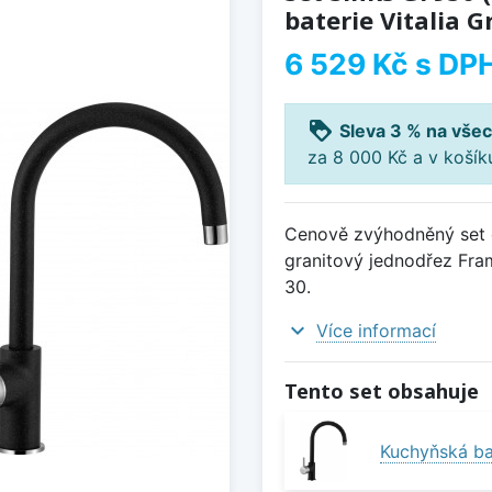
baterie Vitalia G
6 529 Kč
s DP
loyalty
Sleva 3 % na všec
za 8 000 Kč a v koší
Cenově zvýhodněný set d
granitový jednodřez Fram
30.
expand_more
Více informací
Tento set obsahuje
Kuchyňská bat