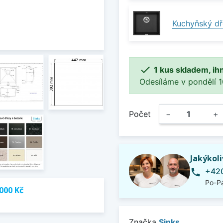
Kuchyňský dř

1 kus skladem, ih
Odesíláme v pondělí 10.
Počet
−
+
Jakýkol
+420
phone
Po-Pá
000 Kč
Značka
Sinks