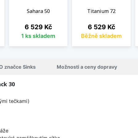
Sahara 50
Titanium 72
Cena
Cena
6 529 Kč
6 529 Kč
1 ks skladem
Běžně skladem
O značce Sinks
Možnosti a ceny dopravy
ack 30
lými tečkami)
táže
 otevírá zamáčknutím sítka.