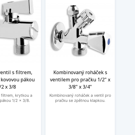
ntil s filtrem,
Kombinovaný roháček s
Nere
a kovovou pákou
ventilem pro pračku 1/2" x
M
/2 x 3/8
3/8" x 3/4"
Nere
jedno
filtrem, krytkou a
Kombinovaný roháček a ventil pro
druhé
pákou 1/2 x 3/8.
pračku se zpětnou klapkou.