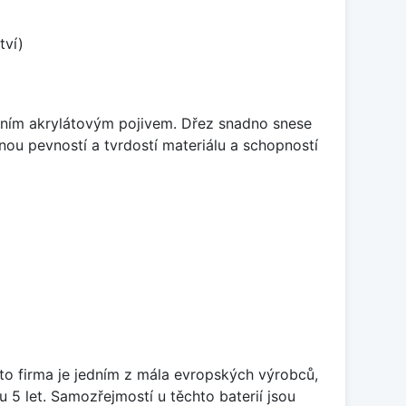
tví)
itním akrylátovým pojivem. Dřez snadno snese
nou pevností a tvrdostí materiálu a schopností
ato firma je jedním z mála evropských výrobců,
5 let. Samozřejmostí u těchto baterií jsou