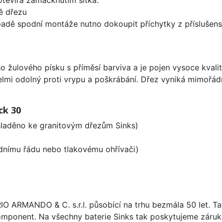
ě dřezu
padě spodní montáže nutno dokoupit příchytky z příslušens
o žulového písku s příměsí barviva a je pojen vysoce kval
velmi odolný proti vrypu a poškrábání. Dřez vyniká mimořád
ck 30
 sladěno ke granitovým dřezům Sinks)
odnímu řádu nebo tlakovému ohřívači)
ARIO ARMANDO & C. s.r.l. působící na trhu bezmála 50 let. T
omponent. Na všechny baterie Sinks tak poskytujeme záruku 