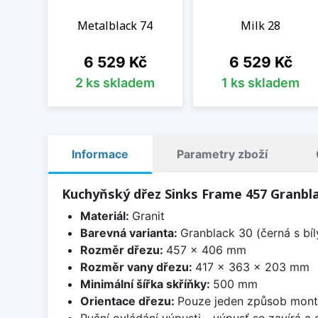
Metalblack 74
Milk 28
Cena
Cena
6 529 Kč
6 529 Kč
2 ks skladem
1 ks skladem
Informace
Parametry zboží
Kuchyňský dřez Sinks Frame 457 Granbl
Materiál:
Granit
Barevná varianta:
Granblack 30 (černá s bí
Rozměr dřezu:
457 x 406 mm
Rozměr vany dřezu:
417 x 363 x 203 mm
Minimální šířka skříňky:
500 mm
Orientace dřezu:
Pouze jeden způsob mon
Ruční ovládání výpusti - výpusť se zavírá a