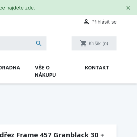
×
kce
najdete zde
.

Přihlásit se

shopping_cart
Košík
(0)
ORADNA
VŠE O
KONTAKT
NÁKUPU
(dřez Frame 457 Granblack 30 +