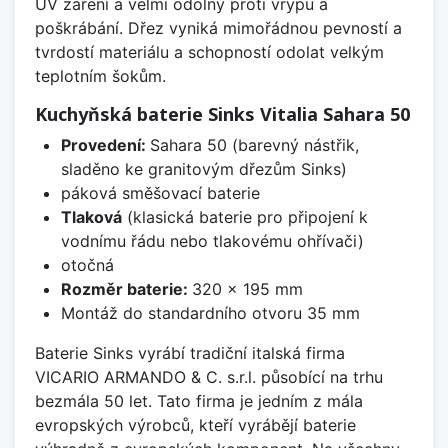
UV záření a velmi odolný proti vrypu a
poškrábání. Dřez vyniká mimořádnou pevností a
tvrdostí materiálu a schopností odolat velkým
teplotním šokům.
Kuchyňská baterie Sinks Vitalia Sahara 50
Provedení:
Sahara 50 (barevný nástřik,
sladěno ke granitovým dřezům Sinks)
páková směšovací baterie
Tlaková
(klasická baterie pro připojení k
vodnímu řádu nebo tlakovému ohřívači)
otočná
Rozměr baterie:
320 x 195 mm
Montáž do standardního otvoru 35 mm
Baterie Sinks vyrábí tradiční italská firma
VICARIO ARMANDO & C. s.r.l. působící na trhu
bezmála 50 let. Tato firma je jedním z mála
evropských výrobců, kteří vyrábějí baterie