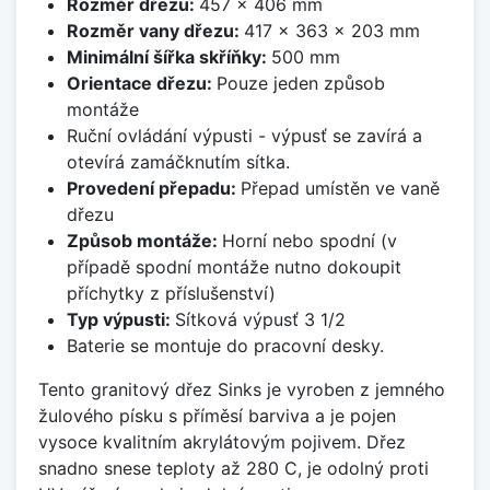
Rozměr dřezu:
457 x 406 mm
Rozměr vany dřezu:
417 x 363 x 203 mm
Minimální šířka skříňky:
500 mm
Orientace dřezu:
Pouze jeden způsob
montáže
Ruční ovládání výpusti - výpusť se zavírá a
otevírá zamáčknutím sítka.
Provedení přepadu:
Přepad umístěn ve vaně
dřezu
Způsob montáže:
Horní nebo spodní (v
případě spodní montáže nutno dokoupit
příchytky z příslušenství)
Typ výpusti:
Sítková výpusť 3 1/2
Baterie se montuje do pracovní desky.
Tento granitový dřez Sinks je vyroben z jemného
žulového písku s příměsí barviva a je pojen
vysoce kvalitním akrylátovým pojivem. Dřez
snadno snese teploty až 280 C, je odolný proti