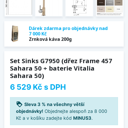
Dárek zdarma pro objednávky nad
7 000 Kč
Zrnková káva 200g
Set Sinks G7950 (dřez Frame 457
Sahara 50 + baterie Vitalia
Sahara 50)
6 529 Kč
s DPH
loyalty
Sleva 3 % na všechny větší
objednávky!
Objednejte alespoň za 8 000
Kč a v košíku zadejte kód
MINUS3
.