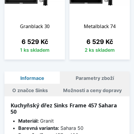
Granblack 30
Metalblack 74
Cena
Cena
6 529 Kč
6 529 Kč
1 ks skladem
2 ks skladem
Informace
Parametry zboží
O značce Sinks
Možnosti a ceny dopravy
Kuchyňský dřez Sinks Frame 457 Sahara
50
Materiál:
Granit
Barevná varianta:
Sahara 50