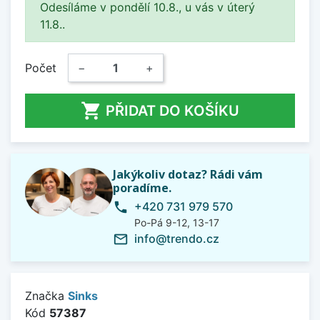
Odesíláme v pondělí 10.8., u vás v úterý
11.8..
Počet
−
+

PŘIDAT DO KOŠÍKU
Jakýkoliv dotaz? Rádi vám
poradíme.
+420 731 979 570
phone
Po-Pá 9-12, 13-17
info@trendo.cz
mail_outline
Značka
Sinks
Kód
57387