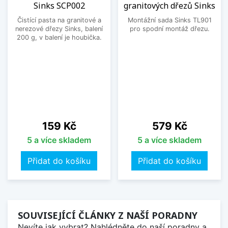
Sinks SCP002
granitových dřezů Sinks
Čistící pasta na granitové a
Montážní sada Sinks TL901
nerezové dřezy Sinks, balení
pro spodní montáž dřezu.
200 g, v balení je houbička.
Cena
Cena
159 Kč
579 Kč
5 a více skladem
5 a více skladem
Přidat do košíku
Přidat do košíku
SOUVISEJÍCÍ ČLÁNKY Z NAŠÍ PORADNY
Nevíte jak vybrat? Nahlédněte do naší poradny a