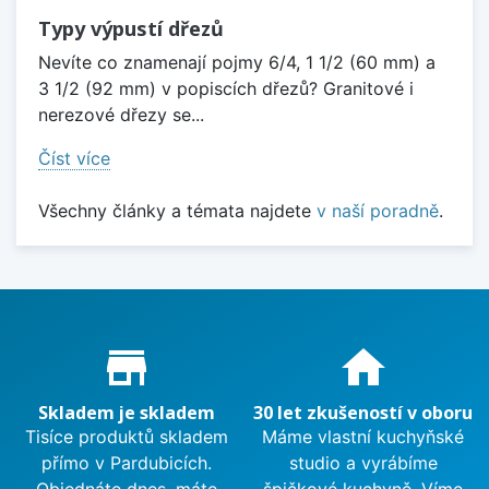
Typy výpustí dřezů
Nevíte co znamenají pojmy 6/4, 1 1/2 (60 mm) a
3 1/2 (92 mm) v popiscích dřezů? Granitové i
nerezové dřezy se...
Číst více
Všechny články a témata najdete
v naší poradně
.
Proč nakupovat u nás?
store_mall_directory
home
Skladem je skladem
30 let zkušeností v oboru
Tisíce produktů skladem
Máme vlastní kuchyňské
přímo v Pardubicích.
studio a vyrábíme