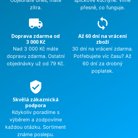
Objednáte dnes, máte
špičkové kuchyně. Víme
zítra.
přesně, co funguje.
local_shipping
sync
Doprava zdarma od
Až 60 dní na vrácení
3 000 Kč
zboží
Nad 3 000 Kč máte
30 dní na vrácení zdarma.
dopravu zdarma. Ostatní
Potřebujete víc času? Až
objednávky už od 79 Kč.
60 dní za drobný
poplatek.
verified_user
Skvělá zákaznická
podpora
Kdykoliv poradíme s
výběrem a zodpovíme
každou otázku. Sortiment
známe poslepu.