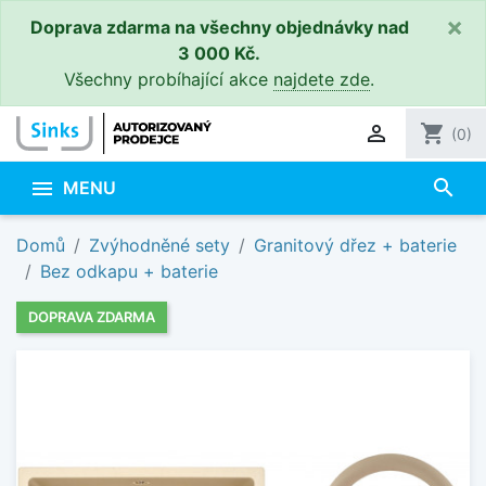
×
Doprava zdarma na všechny objednávky nad
3 000 Kč.
Všechny probíhající akce
najdete zde
.

shopping_cart
(0)
search

MENU
Domů
Zvýhodněné sety
Granitový dřez + baterie
Bez odkapu + baterie
DOPRAVA ZDARMA