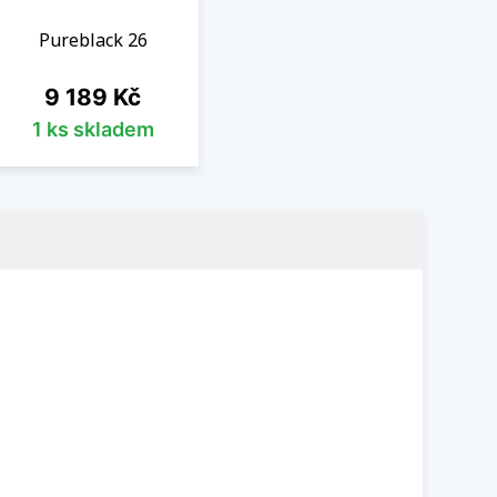
Pureblack 26
Cena
9 189 Kč
1 ks skladem