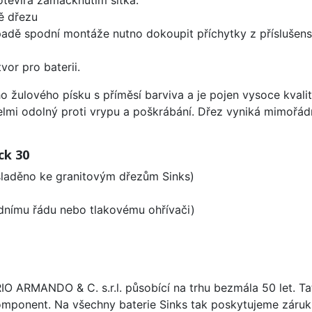
ě dřezu
padě spodní montáže nutno dokoupit příchytky z příslušens
vor pro baterii.
o žulového písku s příměsí barviva a je pojen vysoce kval
velmi odolný proti vrypu a poškrábání. Dřez vyniká mimořád
ck 30
 sladěno ke granitovým dřezům Sinks)
odnímu řádu nebo tlakovému ohřívači)
ARIO ARMANDO & C. s.r.l. působící na trhu bezmála 50 let. T
omponent. Na všechny baterie Sinks tak poskytujeme záruku 