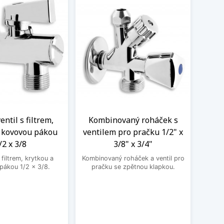
ntil s filtrem,
Kombinovaný roháček s
Nere
a kovovou pákou
ventilem pro pračku 1/2" x
M
/2 x 3/8
3/8" x 3/4"
Nere
jedno
filtrem, krytkou a
Kombinovaný roháček a ventil pro
druhé
pákou 1/2 x 3/8.
pračku se zpětnou klapkou.