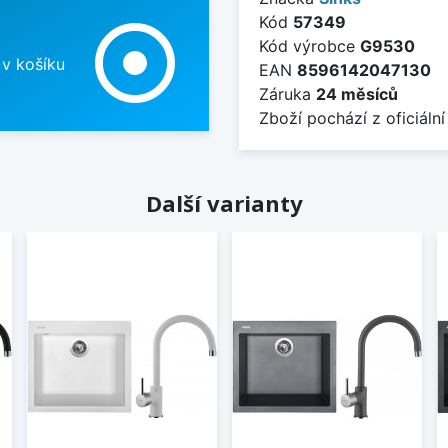
Kód
57349
adjust
Kód výrobce
G9530
 v košíku
EAN
8596142047130
Záruka
24 měsíců
Zboží pochází z oficiální
Další varianty