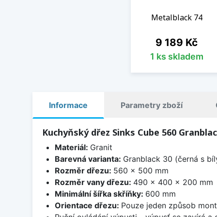
Metalblack 74
Cena
9 189 Kč
1 ks skladem
Informace
Parametry zboží
Kuchyňský dřez Sinks Cube 560 Granblac
Materiál:
Granit
Barevná varianta:
Granblack 30 (černá s bí
Rozměr dřezu:
560 x 500 mm
Rozměr vany dřezu:
490 x 400 x 200 mm
Minimální šířka skříňky:
600 mm
Orientace dřezu:
Pouze jeden způsob mon
Ruční ovládání výpusti - výpusť se zavírá a