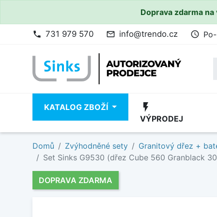
Doprava zdarma na 
731 979 570
info@trendo.cz
Po-
phone
mail_outline
access_time
flash_on
KATALOG ZBOŽÍ
VÝPRODEJ
Domů
Zvýhodněné sety
Granitový dřez + bat
Set Sinks G9530 (dřez Cube 560 Granblack 30 +
DOPRAVA ZDARMA