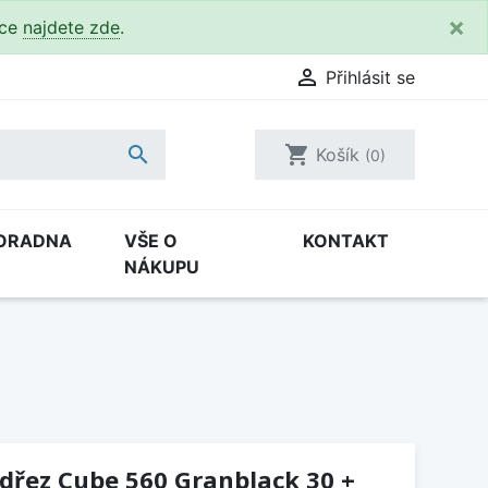
×
kce
najdete zde
.

Přihlásit se

shopping_cart
Košík
(0)
ORADNA
VŠE O
KONTAKT
NÁKUPU
(dřez Cube 560 Granblack 30 +