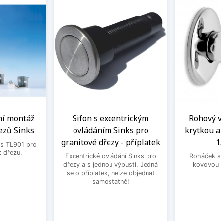
ní montáž
Sifon s excentrickým
Rohový ve
ezů Sinks
ovládáním Sinks pro
krytkou 
granitové dřezy - příplatek
1
ks TL901 pro
 dřezu.
Excentrické ovládání Sinks pro
Roháček s 
dřezy a s jednou výpustí. Jedná
kovovou 
se o příplatek, nelze objednat
samostatně!