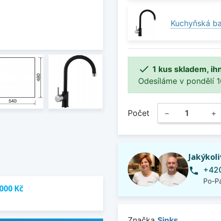
Kuchyňská bat

1 kus skladem, ih
Odesíláme v pondělí 10.
Počet
−
+
Jakýkol
+420
phone
Po-Pá
000 Kč
Značka
Sinks