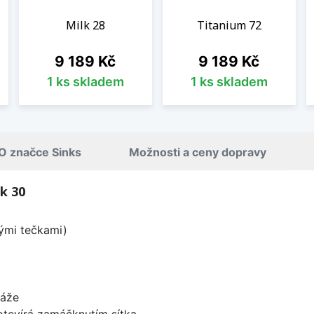
Milk 28
Titanium 72
Cena
Cena
9 189 Kč
9 189 Kč
1 ks skladem
1 ks skladem
O značce Sinks
Možnosti a ceny dopravy
k 30
lými tečkami)
táže
 otevírá zamáčknutím sítka.