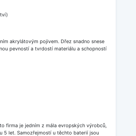
tví)
itním akrylátovým pojivem. Dřez snadno snese
nou pevností a tvrdostí materiálu a schopností
ato firma je jedním z mála evropských výrobců,
5 let. Samozřejmostí u těchto baterií jsou