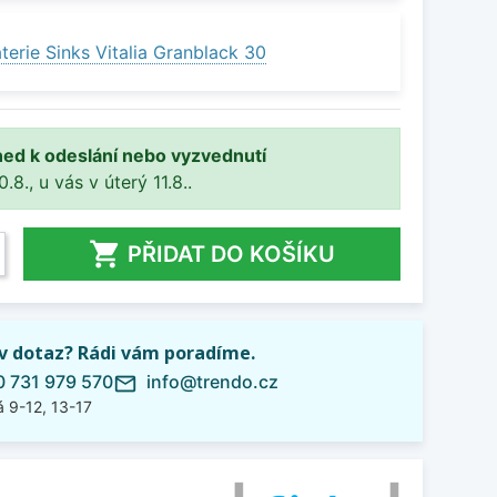
erie Sinks Vitalia Granblack 30
ned k odeslání nebo vyzvednutí
8., u vás v úterý 11.8..

PŘIDAT DO KOŠÍKU
iv dotaz? Rádi vám poradíme.
 731 979 570
info@trendo.cz
mail_outline
 9-12, 13-17