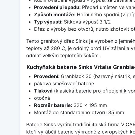
Provedení přepadu:
Přepad umístěn ve van
Způsob montáže:
Horní nebo spodní (v pří
Typ výpusti:
Sítková výpusť 3 1/2
Dřez z výroby bez otvorů, nutno zhotovit ot
Tento granitový dřez Sinks je vyroben z jemnéh
teploty až 280 C, je odolný proti UV záření a 
odolat velkým teplotním šokům.
Kuchyňská baterie Sinks Vitalia Granbla
Provedení:
Granblack 30 (barevný nástřik,
páková směšovací baterie
Tlaková
(klasická baterie pro připojení k v
otočná
Rozměr baterie:
320 x 195 mm
Montáž do standardního otvoru 35 mm
Baterie Sinks vyrábí tradiční italská firma VIC
kteří vyrábějí baterie výhradně z evropských k