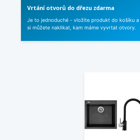
Vrtání otvorů do dřezu zdarma
Je to jednoduché - vložíte produkt do košíku a
si můžete naklikat, kam máme vyvrtat otvory.