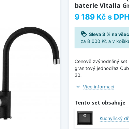
baterie Vitalia G
9 189 Kč
s DP
loyalty
Sleva 3 % na všec
za 8 000 Kč a v koší
Cenově zvýhodněný set d
granitový jednodřez Cube
30.
expand_more
Více informací
Tento set obsahuje
Kuchyňský dř