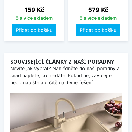
Cena
Cena
159 Kč
579 Kč
5 a více skladem
5 a více skladem
Přidat do košíku
Přidat do košíku
SOUVISEJÍCÍ ČLÁNKY Z NAŠÍ PORADNY
Nevíte jak vybrat? Nahlédněte do naší poradny a
snad najdete, co hledáte. Pokud ne, zavolejte
nebo napište a určitě najdeme řešení.