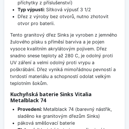
příchytky z příslušenství)
Typ výpusti:
Sítková výpusť 3 1/2
Dřez z výroby bez otvorů, nutno zhotovit
otvor pro baterii.
Tento granitový dřez Sinks je vyroben z jemného
žulového písku s příměsí barviva a je pojen
vysoce kvalitním akrylátovým pojivem. Dřez
snadno snese teploty až 280 C, je odolný proti
UV záření a velmi odolný proti vrypu a
poškrábání. Dřez vyniká mimořádnou pevností a
tvrdostí materiálu a schopností odolat velkým
teplotním šokům.
Kuchyňská baterie Sinks Vitalia
Metalblack 74
Provedení:
Metalblack 74 (barevný nástřik,
sladěno ke granitovým dřezům Sinks)
páková směšovací baterie