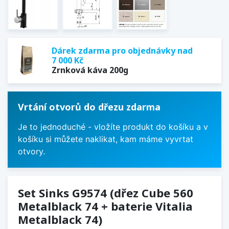
Dárek zdarma pro objednávky nad
7 000 Kč
Zrnková káva 200g
Vrtání otvorů do dřezu zdarma
Je to jednoduché - vložíte produkt do košíku a v
košíku si můžete naklikat, kam máme vyvrtat
otvory.
Set Sinks G9574 (dřez Cube 560
Metalblack 74 + baterie Vitalia
Metalblack 74)