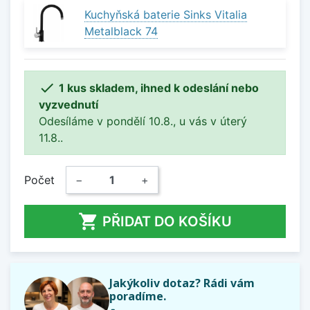
Kuchyňská baterie Sinks Vitalia
Metalblack 74

1 kus skladem, ihned k odeslání nebo
vyzvednutí
Odesíláme v pondělí 10.8., u vás v úterý
11.8..
Počet
−
+

PŘIDAT DO KOŠÍKU
Jakýkoliv dotaz? Rádi vám
poradíme.