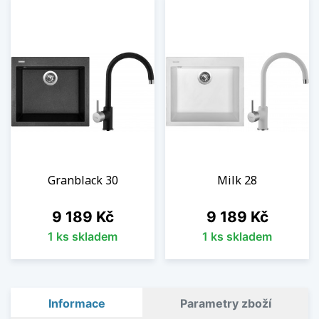
Granblack 30
Milk 28
Cena
Cena
9 189 Kč
9 189 Kč
1 ks skladem
1 ks skladem
Informace
Parametry zboží