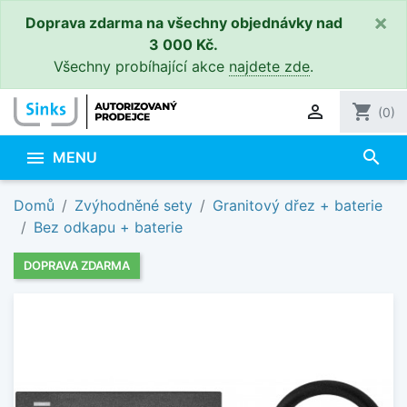
×
Doprava zdarma na všechny objednávky nad
3 000 Kč.
Všechny probíhající akce
najdete zde
.

shopping_cart
(0)
search

MENU
Domů
Zvýhodněné sety
Granitový dřez + baterie
Bez odkapu + baterie
DOPRAVA ZDARMA