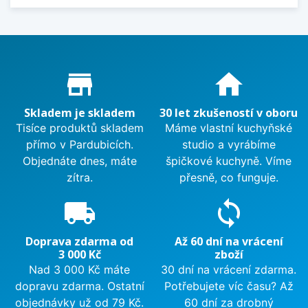
Proč nakupovat u nás?
store_mall_directory
home
Skladem je skladem
30 let zkušeností v oboru
Tisíce produktů skladem
Máme vlastní kuchyňské
přímo v Pardubicích.
studio a vyrábíme
Objednáte dnes, máte
špičkové kuchyně. Víme
zítra.
přesně, co funguje.
local_shipping
sync
Doprava zdarma od
Až 60 dní na vrácení
3 000 Kč
zboží
Nad 3 000 Kč máte
30 dní na vrácení zdarma.
dopravu zdarma. Ostatní
Potřebujete víc času? Až
objednávky už od 79 Kč.
60 dní za drobný