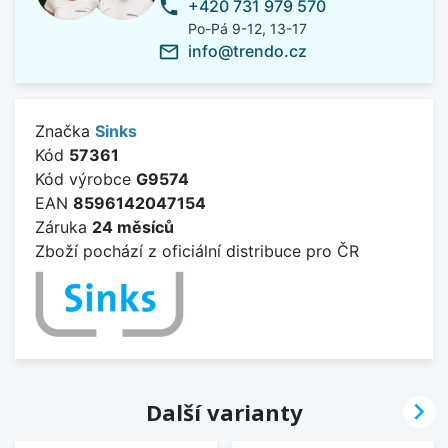
+420 731 979 570
phone
Po-Pá 9-12, 13-17
info@trendo.cz
mail_outline
Značka
Sinks
Kód
57361
Kód výrobce
G9574
EAN
8596142047154
Záruka
24 měsíců
Zboží pochází z oficiální distribuce pro ČR

Další varianty