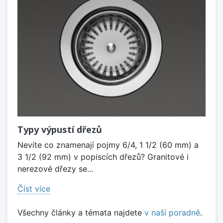
Typy výpustí dřezů
Nevíte co znamenají pojmy 6/4, 1 1/2 (60 mm) a
3 1/2 (92 mm) v popiscích dřezů? Granitové i
nerezové dřezy se...
Číst více
Všechny články a témata najdete
v naší poradně
.