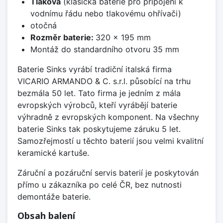
Tlaková
(klasická baterie pro připojení k
vodnímu řádu nebo tlakovému ohřívači)
otočná
Rozměr baterie:
320 x 195 mm
Montáž do standardního otvoru 35 mm
Baterie Sinks vyrábí tradiční italská firma
VICARIO ARMANDO & C. s.r.l. působící na trhu
bezmála 50 let. Tato firma je jedním z mála
evropských výrobců, kteří vyrábějí baterie
výhradně z evropských komponent. Na všechny
baterie Sinks tak poskytujeme záruku 5 let.
Samozřejmostí u těchto baterií jsou velmi kvalitní
keramické kartuše.
Záruční a pozáruční servis baterií je poskytován
přímo u zákazníka po celé ČR, bez nutnosti
demontáže baterie.
Obsah balení