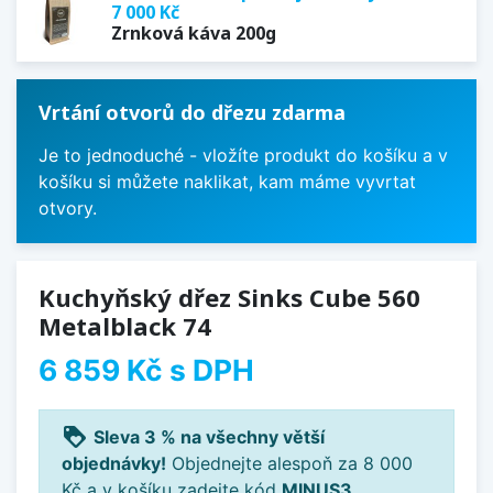
7 000 Kč
Zrnková káva 200g
Vrtání otvorů do dřezu zdarma
Je to jednoduché - vložíte produkt do košíku a v
košíku si můžete naklikat, kam máme vyvrtat
otvory.
Kuchyňský dřez Sinks Cube 560
Metalblack 74
6 859 Kč
s DPH
loyalty
Sleva 3 % na všechny větší
objednávky!
Objednejte alespoň za 8 000
Kč a v košíku zadejte kód
MINUS3
.