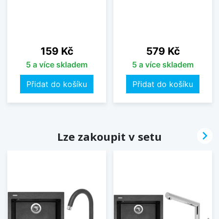
Cena
Cena
159 Kč
579 Kč
5 a více skladem
5 a více skladem
Přidat do košíku
Přidat do košíku

Lze zakoupit v setu