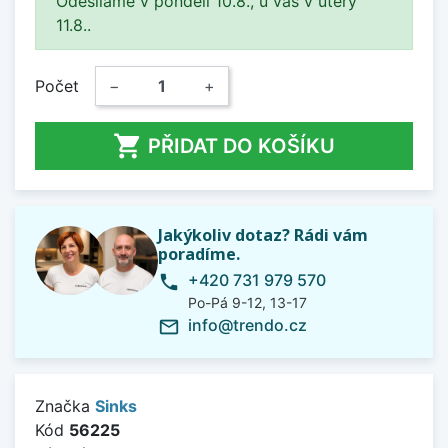
Odesíláme v pondělí 10.8., u vás v úterý
11.8..
Počet
−
+

PŘIDAT DO KOŠÍKU
Jakýkoliv dotaz? Rádi vám
poradíme.
+420 731 979 570
phone
Po-Pá 9-12, 13-17
info@trendo.cz
mail_outline
Značka
Sinks
Kód
56225