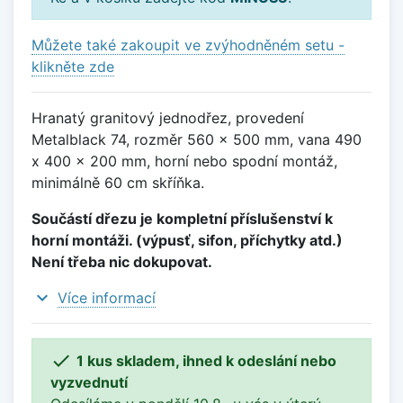
Můžete také zakoupit ve zvýhodněném setu -
klikněte zde
Hranatý granitový jednodřez, provedení
Metalblack 74, rozměr 560 x 500 mm, vana 490
x 400 x 200 mm, horní nebo spodní montáž,
minimálně 60 cm skříňka.
Součástí dřezu je kompletní příslušenství k
horní montáži. (výpusť, sifon, příchytky atd.)
Není třeba nic dokupovat.
expand_more
Více informací

1 kus skladem, ihned k odeslání nebo
vyzvednutí