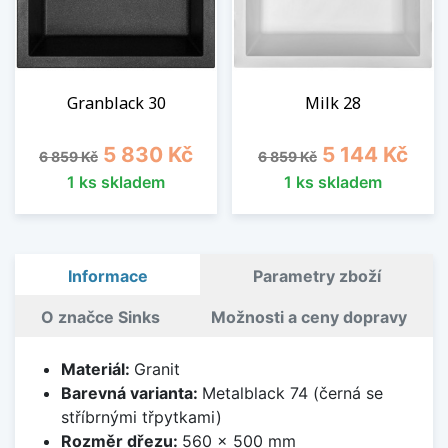
Granblack 30
Milk 28
Běžná cena
Cena
Běžná cena
Cena
5 830 Kč
5 144 Kč
6 859 Kč
6 859 Kč
1 ks skladem
1 ks skladem
Informace
Parametry zboží
O značce Sinks
Možnosti a ceny dopravy
Materiál:
Granit
Barevná varianta:
Metalblack 74 (černá se
stříbrnými třpytkami)
Rozměr dřezu:
560 x 500 mm