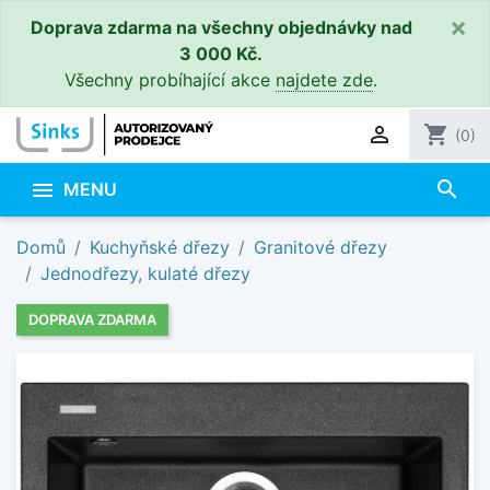
×
Doprava zdarma na všechny objednávky nad
3 000 Kč.
Všechny probíhající akce
najdete zde
.

shopping_cart
(0)
search

MENU
Domů
Kuchyňské dřezy
Granitové dřezy
Jednodřezy, kulaté dřezy
DOPRAVA ZDARMA