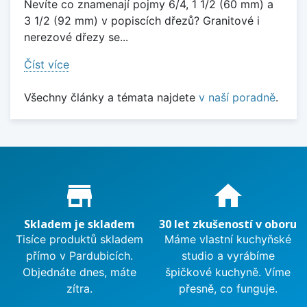
Nevíte co znamenají pojmy 6/4, 1 1/2 (60 mm) a
3 1/2 (92 mm) v popiscích dřezů? Granitové i
nerezové dřezy se...
Číst více
Všechny články a témata najdete
v naší poradně
.
Proč nakupovat u nás?
store_mall_directory
home
Skladem je skladem
30 let zkušeností v oboru
Tisíce produktů skladem
Máme vlastní kuchyňské
přímo v Pardubicích.
studio a vyrábíme
Objednáte dnes, máte
špičkové kuchyně. Víme
zítra.
přesně, co funguje.