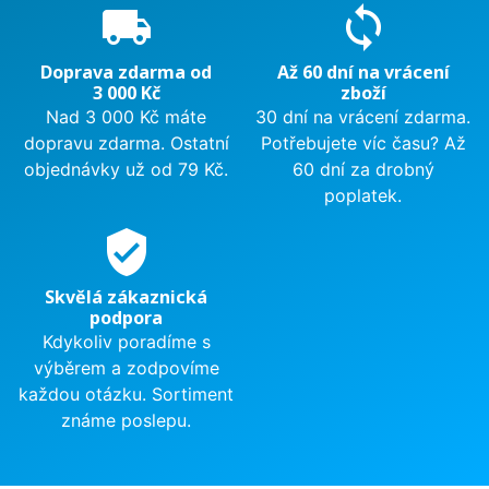
local_shipping
sync
Doprava zdarma od
Až 60 dní na vrácení
3 000 Kč
zboží
Nad 3 000 Kč máte
30 dní na vrácení zdarma.
dopravu zdarma. Ostatní
Potřebujete víc času? Až
objednávky už od 79 Kč.
60 dní za drobný
poplatek.
verified_user
Skvělá zákaznická
podpora
Kdykoliv poradíme s
výběrem a zodpovíme
každou otázku. Sortiment
známe poslepu.