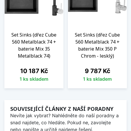
Set Sinks (dřez Cube
Set Sinks (dřez Cube
560 Metalblack 74 +
560 Metalblack 74 +
baterie Mix 35
baterie Mix 350 P
Metalblack 74)
Chrom - lesklý)
Cena
Cena
10 187 Kč
9 787 Kč
1 ks skladem
1 ks skladem
SOUVISEJÍCÍ ČLÁNKY Z NAŠÍ PORADNY
Nevíte jak vybrat? Nahlédněte do naší poradny a
snad najdete, co hledáte. Pokud ne, zavolejte
nebo napište a určitě najdeme řešení.