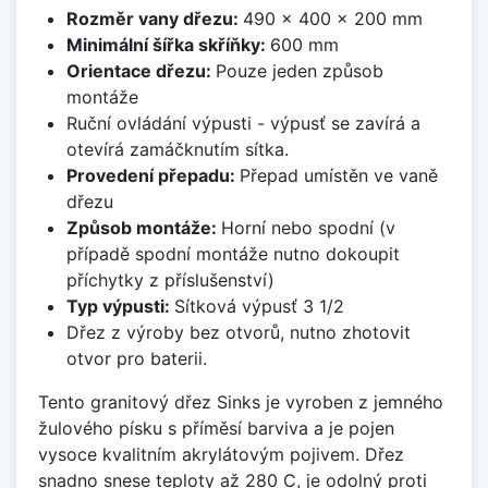
Rozměr vany dřezu:
490 x 400 x 200 mm
Minimální šířka skříňky:
600 mm
Orientace dřezu:
Pouze jeden způsob
montáže
Ruční ovládání výpusti - výpusť se zavírá a
otevírá zamáčknutím sítka.
Provedení přepadu:
Přepad umístěn ve vaně
dřezu
Způsob montáže:
Horní nebo spodní (v
případě spodní montáže nutno dokoupit
příchytky z příslušenství)
Typ výpusti:
Sítková výpusť 3 1/2
Dřez z výroby bez otvorů, nutno zhotovit
otvor pro baterii.
Tento granitový dřez Sinks je vyroben z jemného
žulového písku s příměsí barviva a je pojen
vysoce kvalitním akrylátovým pojivem. Dřez
snadno snese teploty až 280 C, je odolný proti