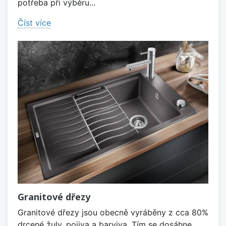
potřeba při výběru...
Číst více
Granitové dřezy
Granitové dřezy jsou obecně vyráběny z cca 80%
drcené žuly, pojiva a barviva. Tím se dosáhne