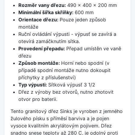
Rozměr vany dřezu:
490 x 400 x 200 mm
Minimální šířka skříňky:
600 mm
Orientace dřezu:
Pouze jeden způsob
montáže
Ruční ovládání výpusti - výpusť se zavírá a
otevírá zamáčknutím sítka.
Provedení přepadu:
Přepad umístěn ve vaně
dřezu
Způsob montáže:
Horní nebo spodní (v
případě spodní montáže nutno dokoupit
příchytky z příslušenství)
Typ výpusti:
Sítková výpusť 3 1/2
Dřez z výroby bez otvorů, nutno zhotovit
otvor pro baterii.
Tento granitový dřez Sinks je vyroben z jemného
žulového písku s příměsí barviva a je pojen
vysoce kvalitním akrylátovým pojivem. Dřez
snadno snese teploty až 280 C, je odolný proti