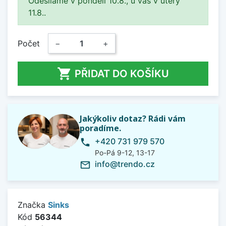
Odesíláme v pondělí 10.8., u vás v úterý
11.8..
Počet
−
+

PŘIDAT DO KOŠÍKU
Jakýkoliv dotaz? Rádi vám
poradíme.
+420 731 979 570
phone
Po-Pá 9-12, 13-17
info@trendo.cz
mail_outline
Značka
Sinks
Kód
56344