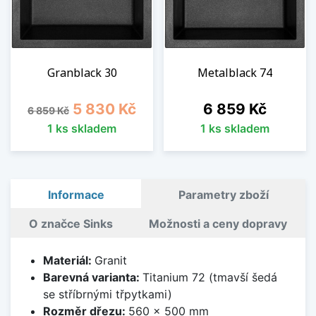
Granblack 30
Metalblack 74
Běžná cena
Cena
Cena
5 830 Kč
6 859 Kč
6 859 Kč
1 ks skladem
1 ks skladem
Informace
Parametry zboží
O značce Sinks
Možnosti a ceny dopravy
Materiál:
Granit
Barevná varianta:
Titanium 72 (tmavší šedá
se stříbrnými třpytkami)
Rozměr dřezu:
560 x 500 mm