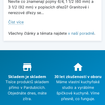
Nevíte co znamenají pojmy 6/4, 1 1/2 (60 mm) a
3 1/2 (92 mm) v popiscích dřezů? Granitové i
nerezové dřezy se...
Číst více
Všechny články a témata najdete
v naší poradně
.
Proč nakupovat u nás?
store_mall_directory
home
Skladem je skladem
30 let zkušeností v oboru
Tisíce produktů skladem
Máme vlastní kuchyňské
přímo v Pardubicích.
studio a vyrábíme
Objednáte dnes, máte
špičkové kuchyně. Víme
zítra.
přesně, co funguje.