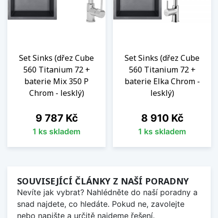
Set Sinks (dřez Cube
Set Sinks (dřez Cube
560 Titanium 72 +
560 Titanium 72 +
baterie Mix 350 P
baterie Elka Chrom -
Chrom - lesklý)
lesklý)
Cena
Cena
9 787 Kč
8 910 Kč
1 ks skladem
1 ks skladem
SOUVISEJÍCÍ ČLÁNKY Z NAŠÍ PORADNY
Nevíte jak vybrat? Nahlédněte do naší poradny a
snad najdete, co hledáte. Pokud ne, zavolejte
nebo napište a určitě najdeme řešení.