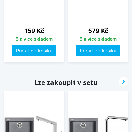
Cena
Cena
159 Kč
579 Kč
5 a více skladem
5 a více skladem
Přidat do košíku
Přidat do košíku

Lze zakoupit v setu