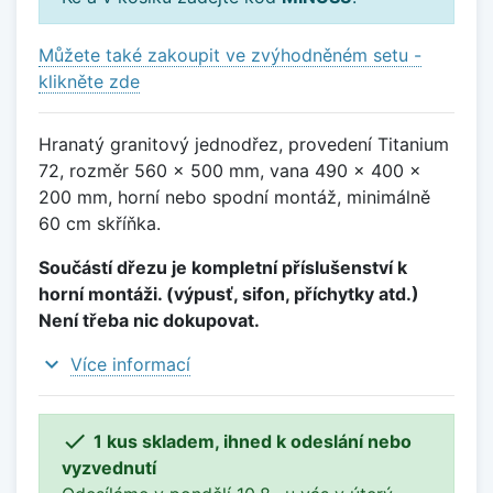
Můžete také zakoupit ve zvýhodněném setu -
klikněte zde
Hranatý granitový jednodřez, provedení Titanium
72, rozměr 560 x 500 mm, vana 490 x 400 x
200 mm, horní nebo spodní montáž, minimálně
60 cm skříňka.
Součástí dřezu je kompletní příslušenství k
horní montáži. (výpusť, sifon, příchytky atd.)
Není třeba nic dokupovat.
expand_more
Více informací

1 kus skladem, ihned k odeslání nebo
vyzvednutí