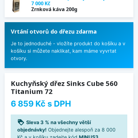
7 000 Kč
Zrnková káva 200g
Vrtání otvorů do dřezu zdarma
Je to jednoduché - vložíte produkt do košíku a v
košíku si můžete naklikat, kam máme vyvrtat
otvory.
Kuchyňský dřez Sinks Cube 560
Titanium 72
6 859 Kč
s DPH
loyalty
Sleva 3 % na všechny větší
objednávky!
Objednejte alespoň za 8 000
Kč a v košíku zadejte kód
MINUS3
.