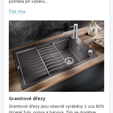
potřeba při výběru...
Číst více
Granitové dřezy
Granitové dřezy jsou obecně vyráběny z cca 80%
drcené žuly, pojiva a barviva. Tím se dosáhne