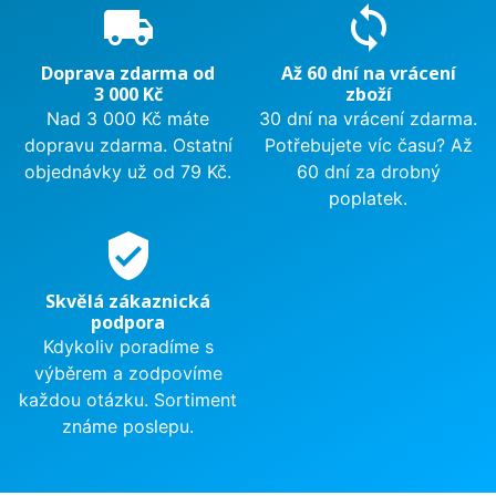
local_shipping
sync
Doprava zdarma od
Až 60 dní na vrácení
3 000 Kč
zboží
Nad 3 000 Kč máte
30 dní na vrácení zdarma.
dopravu zdarma. Ostatní
Potřebujete víc času? Až
objednávky už od 79 Kč.
60 dní za drobný
poplatek.
verified_user
Skvělá zákaznická
podpora
Kdykoliv poradíme s
výběrem a zodpovíme
každou otázku. Sortiment
známe poslepu.