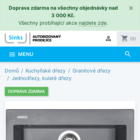
×
Doprava zdarma na všechny objednávky nad
3 000 Kč.
Všechny probíhající akce
najdete zde
.

shopping_cart
(0)
search

MENU
Domů
Kuchyňské dřezy
Granitové dřezy
Jednodřezy, kulaté dřezy
DOPRAVA ZDARMA