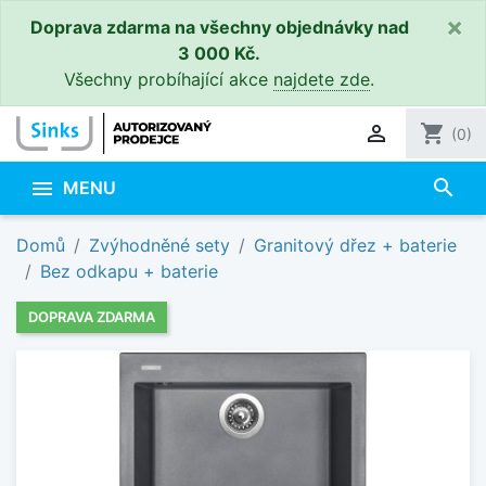
×
Doprava zdarma na všechny objednávky nad
3 000 Kč.
Všechny probíhající akce
najdete zde
.

shopping_cart
(0)
search

MENU
Domů
Zvýhodněné sety
Granitový dřez + baterie
Bez odkapu + baterie
DOPRAVA ZDARMA