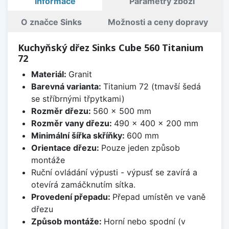
Informace
Parametry zboží
O značce Sinks
Možnosti a ceny dopravy
Kuchyňský dřez Sinks Cube 560 Titanium
72
Materiál:
Granit
Barevná varianta:
Titanium 72 (tmavší šedá
se stříbrnými třpytkami)
Rozměr dřezu:
560 x 500 mm
Rozměr vany dřezu:
490 x 400 x 200 mm
Minimální šířka skříňky:
600 mm
Orientace dřezu:
Pouze jeden způsob
montáže
Ruční ovládání výpusti - výpusť se zavírá a
otevírá zamáčknutím sítka.
Provedení přepadu:
Přepad umístěn ve vaně
dřezu
Způsob montáže:
Horní nebo spodní (v