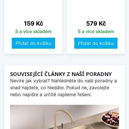
Cena
Cena
159 Kč
579 Kč
5 a více skladem
5 a více skladem
Přidat do košíku
Přidat do košíku
SOUVISEJÍCÍ ČLÁNKY Z NAŠÍ PORADNY
Nevíte jak vybrat? Nahlédněte do naší poradny a
snad najdete, co hledáte. Pokud ne, zavolejte
nebo napište a určitě najdeme řešení.