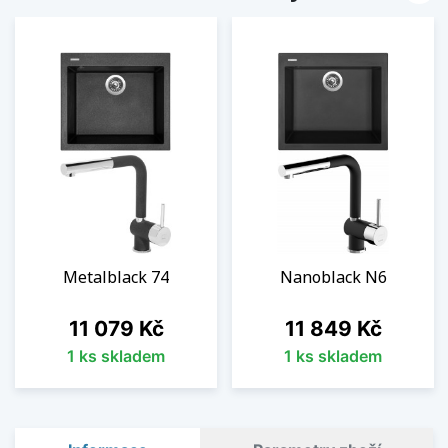
Metalblack 74
Nanoblack N6
Cena
Cena
11 079 Kč
11 849 Kč
1 ks skladem
1 ks skladem