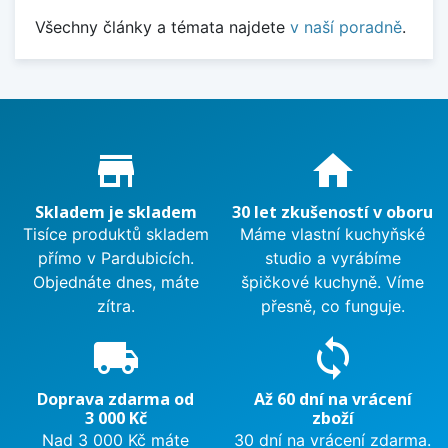
Všechny články a témata najdete
v naší poradně
.
Proč nakupovat u nás?
store_mall_directory
home
Skladem je skladem
30 let zkušeností v oboru
Tisíce produktů skladem
Máme vlastní kuchyňské
přímo v Pardubicích.
studio a vyrábíme
Objednáte dnes, máte
špičkové kuchyně. Víme
zítra.
přesně, co funguje.
local_shipping
sync
Doprava zdarma od
Až 60 dní na vrácení
3 000 Kč
zboží
Nad 3 000 Kč máte
30 dní na vrácení zdarma.