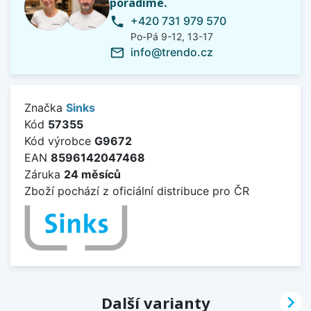
poradíme.
+420 731 979 570
phone
Po-Pá 9-12, 13-17
info@trendo.cz
mail_outline
Značka
Sinks
Kód
57355
Kód výrobce
G9672
EAN
8596142047468
Záruka
24 měsíců
Zboží pochází z oficiální distribuce pro ČR

Další varianty