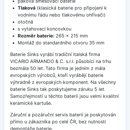
páková směšovací baterie
Tlaková
(klasická baterie pro připojení k
vodnímu řádu nebo tlakovému ohřívači)
otočná
s vytahovací koncovkou
Rozměr baterie:
265 x 215 mm
Montáž do standardního otvoru 35 mm
Baterie Sinks vyrábí tradiční italská firma
VICARIO ARMANDO & C. s.r.l. působící na trhu
bezmála 50 let. Tato firma je jedním z mála
evropských výrobců, kteří vyrábějí baterie
výhradně z evropských komponent. Na všechny
baterie Sinks tak poskytujeme záruku 5 let.
Samozřejmostí u těchto baterií jsou velmi kvalitní
keramické kartuše.
Záruční a pozáruční servis baterií je poskytován
přímo u zákazníka po celé ČR, bez nutnosti
demontáže baterie.