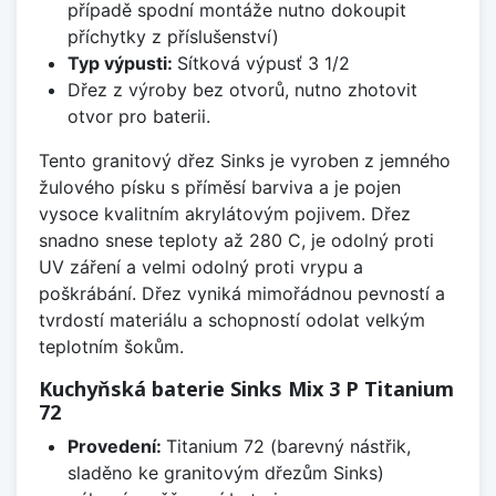
případě spodní montáže nutno dokoupit
příchytky z příslušenství)
Typ výpusti:
Sítková výpusť 3 1/2
Dřez z výroby bez otvorů, nutno zhotovit
otvor pro baterii.
Tento granitový dřez Sinks je vyroben z jemného
žulového písku s příměsí barviva a je pojen
vysoce kvalitním akrylátovým pojivem. Dřez
snadno snese teploty až 280 C, je odolný proti
UV záření a velmi odolný proti vrypu a
poškrábání. Dřez vyniká mimořádnou pevností a
tvrdostí materiálu a schopností odolat velkým
teplotním šokům.
Kuchyňská baterie Sinks Mix 3 P Titanium
72
Provedení:
Titanium 72 (barevný nástřik,
sladěno ke granitovým dřezům Sinks)