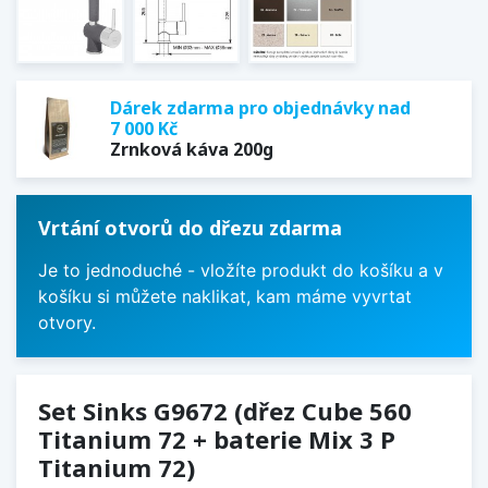
Dárek zdarma pro objednávky nad
7 000 Kč
Zrnková káva 200g
Vrtání otvorů do dřezu zdarma
Je to jednoduché - vložíte produkt do košíku a v
košíku si můžete naklikat, kam máme vyvrtat
otvory.
Set Sinks G9672 (dřez Cube 560
Titanium 72 + baterie Mix 3 P
Titanium 72)