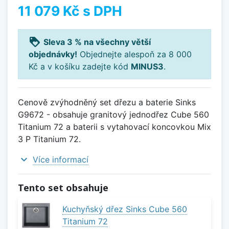
11 079 Kč
s DPH
loyalty
Sleva 3 % na všechny větší
objednávky!
Objednejte alespoň za 8 000
Kč a v košíku zadejte kód
MINUS3
.
Cenově zvýhodněný set dřezu a baterie Sinks
G9672 - obsahuje granitový jednodřez Cube 560
Titanium 72 a baterii s vytahovací koncovkou Mix
3 P Titanium 72.
expand_more
Více informací
Tento set obsahuje
Kuchyňský dřez Sinks Cube 560
Titanium 72