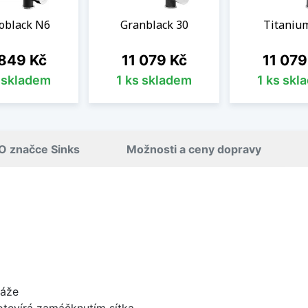
oblack N6
Granblack 30
Titaniu
a
Cena
Cena
 849 Kč
11 079 Kč
11 079
s skladem
1 ks skladem
1 ks skl
O značce Sinks
Možnosti a ceny dopravy
táže
 otevírá zamáčknutím sítka.