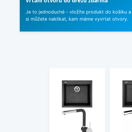
Vrtání otvorů do dřezu zdarma
Je to jednoduché - vložíte produkt do košíku a
si můžete naklikat, kam máme vyvrtat otvory.