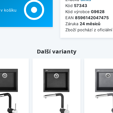
adjust
Kód
57343
 v košíku
Kód výrobce
G9628
EAN
8596142047475
Záruka
24 měsíců
Zboží pochází z oficiální
Další varianty