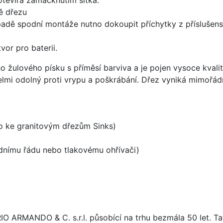
ě dřezu
padě spodní montáže nutno dokoupit příchytky z příslušens
vor pro baterii.
o žulového písku s příměsí barviva a je pojen vysoce kval
velmi odolný proti vrypu a poškrábání. Dřez vyniká mimořád
no ke granitovým dřezům Sinks)
odnímu řádu nebo tlakovému ohřívači)
ARIO ARMANDO & C. s.r.l. působící na trhu bezmála 50 let. T