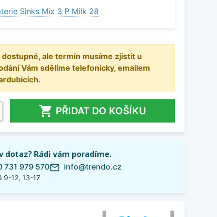
erie Sinks Mix 3 P Milk 28
 dostupné, ale termín musíme zjistit u
odání Vám sdělíme telefonicky, emailem
ardubicích.

PŘIDAT DO KOŠÍKU
iv dotaz? Rádi vám poradíme.
 731 979 570
info@trendo.cz
mail_outline
 9-12, 13-17