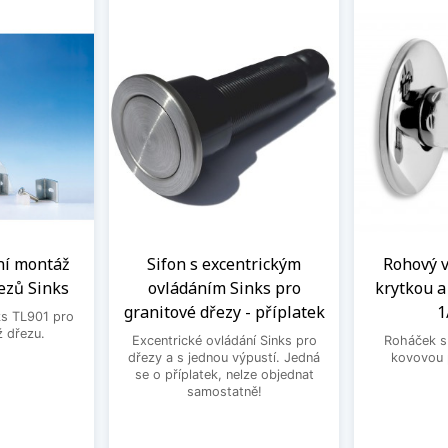
ní montáž
Sifon s excentrickým
Rohový ve
ezů Sinks
ovládáním Sinks pro
krytkou 
granitové dřezy - příplatek
1
ks TL901 pro
 dřezu.
Excentrické ovládání Sinks pro
Roháček s 
dřezy a s jednou výpustí. Jedná
kovovou 
se o příplatek, nelze objednat
samostatně!