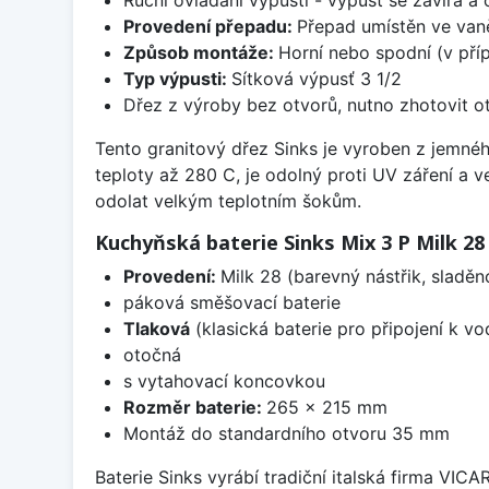
Provedení přepadu:
Přepad umístěn ve van
Způsob montáže:
Horní nebo spodní (v pří
Typ výpusti:
Sítková výpusť 3 1/2
Dřez z výroby bez otvorů, nutno zhotovit ot
Tento granitový dřez Sinks je vyroben z jemnéh
teploty až 280 C, je odolný proti UV záření a 
odolat velkým teplotním šokům.
Kuchyňská baterie Sinks Mix 3 P Milk 28
Provedení:
Milk 28 (barevný nástřik, sladě
páková směšovací baterie
Tlaková
(klasická baterie pro připojení k v
otočná
s vytahovací koncovkou
Rozměr baterie:
265 x 215 mm
Montáž do standardního otvoru 35 mm
Baterie Sinks vyrábí tradiční italská firma VIC