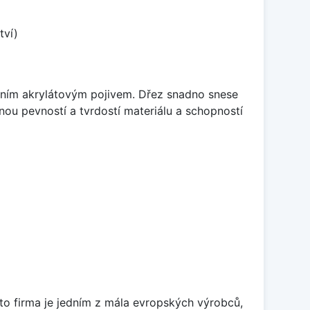
tví)
itním akrylátovým pojivem. Dřez snadno snese
nou pevností a tvrdostí materiálu a schopností
ato firma je jedním z mála evropských výrobců,