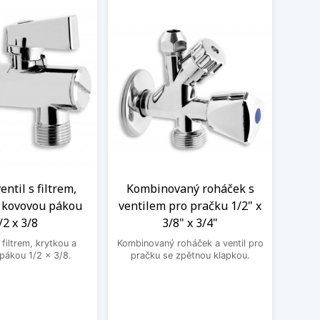
ntil s filtrem,
Kombinovaný roháček s
Nere
a kovovou pákou
ventilem pro pračku 1/2" x
M
/2 x 3/8
3/8" x 3/4"
Nere
jedno
filtrem, krytkou a
Kombinovaný roháček a ventil pro
druhé
pákou 1/2 x 3/8.
pračku se zpětnou klapkou.