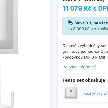
11 079 Kč
s DP
loyalty
Sleva 3 % na všec
za 8 000 Kč a v koší
Cenově zvýhodněný set d
granitový jednodřez Cube
koncovkou Mix 3 P Milk 
expand_more
Více informací
Tento set obsahuje
Kuchyňský dř