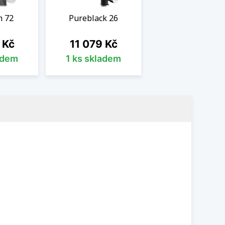
m 72
Pureblack 26
Cena
 Kč
11 079 Kč
adem
1 ks skladem