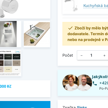
Kuchyňská bat

Zboží by mělo být
dodavatele. Termín d
nebo na prodejně v P
Počet
−
+
Jakýkol
+420
phone
000 Kč
Po-Pá
Značka
Sinks