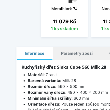
Metalblack 74
Nan
Cena
Cen
11 079 Kč
11
1 ks skladem
1 k
Informace
Parametry zboží
Kuchyňský dřez Sinks Cube 560 Milk 28
Materiál:
Granit
Barevná varianta:
Milk 28
Rozměr dřezu:
560 x 500 mm
Rozměr vany dřezu:
490 x 400 x 200 mm
Minimální šířka skříňky:
600 mm
Orientace dřezu:
Pouze jeden způsob mon
Ruční ovládání výpusti - výpusť se zavírá a