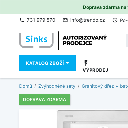
Doprava zdarma na 
731 979 570
info@trendo.cz
Po-
phone
mail_outline
access_time
flash_on
KATALOG ZBOŽÍ
VÝPRODEJ
Domů
Zvýhodněné sety
Granitový dřez + bat
DOPRAVA ZDARMA