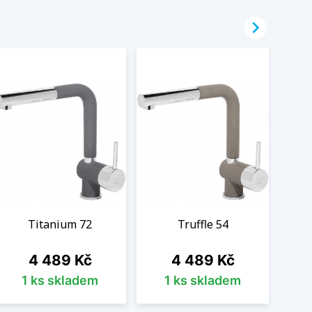

Titanium 72
Truffle 54
Cena
Cena
4 489 Kč
4 489 Kč
1 ks skladem
1 ks skladem