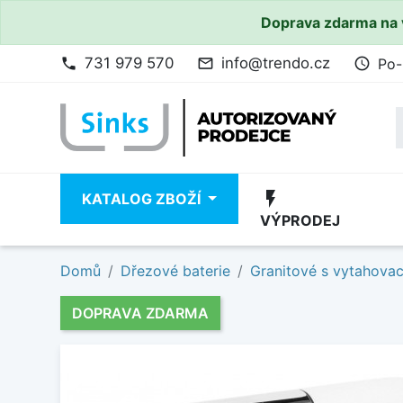
Doprava zdarma na 
731 979 570
info@trendo.cz
Po-
phone
mail_outline
access_time
flash_on
KATALOG ZBOŽÍ
VÝPRODEJ
Domů
Dřezové baterie
Granitové s vytahova
DOPRAVA ZDARMA