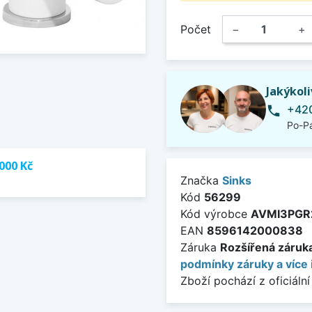
Počet
−
+
Jakýkol
+420
phone
Po-Pá
000 Kč
Značka
Sinks
Kód
56299
Kód výrobce
AVMI3PGR
EAN
8596142000838
Záruka
Rozšířená záruka 
podmínky záruky a více 
Zboží pochází z oficiální