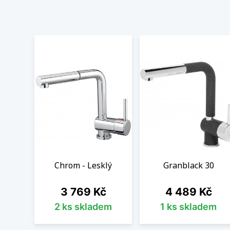
Chrom - Lesklý
Granblack 30
Cena
Cena
3 769 Kč
4 489 Kč
2 ks skladem
1 ks skladem