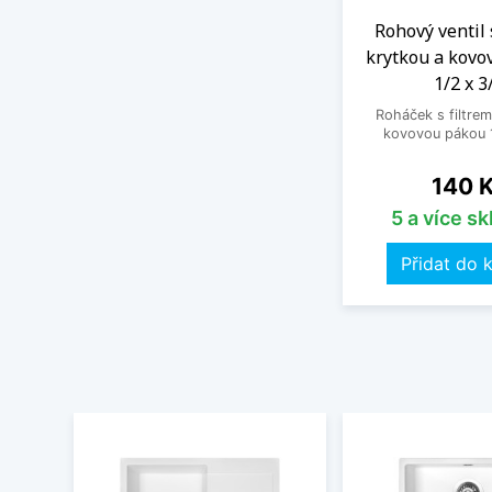
Rohový ventil 
krytkou a kovo
1/2 x 3
Roháček s filtrem
kovovou pákou 1
Cena
140 
5 a více s
Přidat do 