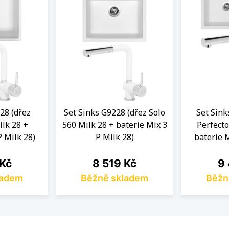
28 (dřez
Set Sinks G9228 (dřez Solo
Set Sink
lk 28 +
560 Milk 28 + baterie Mix 3
Perfecto
P Milk 28)
P Milk 28)
baterie M
Cena
Ce
 Kč
8 519 Kč
9 
ladem
Běžně skladem
Běžn