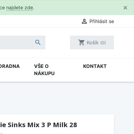
×
kce
najdete zde
.

Přihlásit se

shopping_cart
Košík
(0)
ORADNA
VŠE O
KONTAKT
NÁKUPU
e Sinks Mix 3 P Milk 28