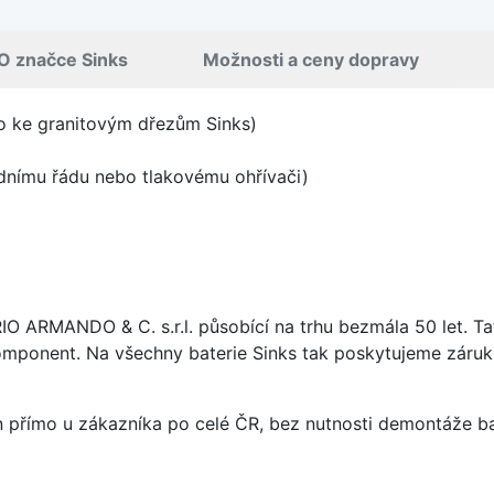
O značce Sinks
Možnosti a ceny dopravy
no ke granitovým dřezům Sinks)
odnímu řádu nebo tlakovému ohřívači)
ARIO ARMANDO & C. s.r.l. působící na trhu bezmála 50 let. T
omponent. Na všechny baterie Sinks tak poskytujeme záruku 
án přímo u zákazníka po celé ČR, bez nutnosti demontáže ba