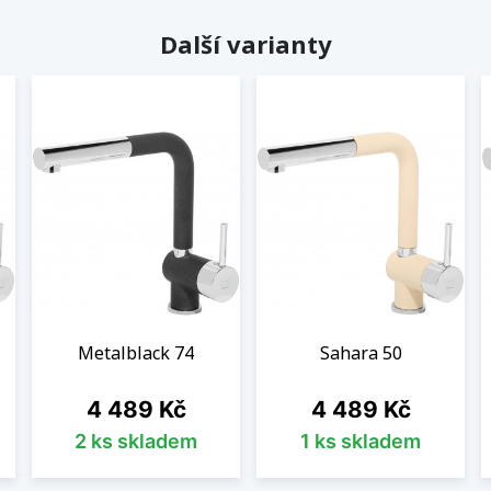
Další varianty
Metalblack 74
Sahara 50
Cena
Cena
4 489 Kč
4 489 Kč
2 ks skladem
1 ks skladem