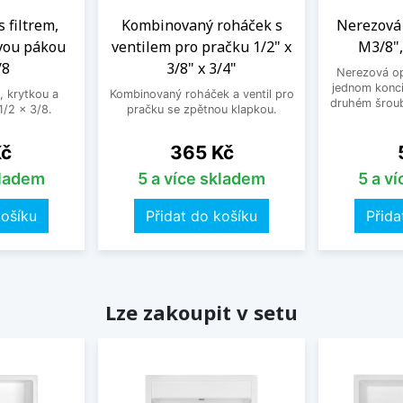
s filtrem,
Kombinovaný roháček s
Nerezová 
vou pákou
ventilem pro pračku 1/2" x
M3/8",
/8
3/8" x 3/4"
Nerezová op
jednom konci
, krytkou a
Kombinovaný roháček a ventil pro
druhém šroub
/2 x 3/8.
pračku se zpětnou klapkou.
Cena
Kč
365 Kč
kladem
5 a více skladem
5 a v
košíku
Přidat do košíku
Přida
Lze zakoupit v setu