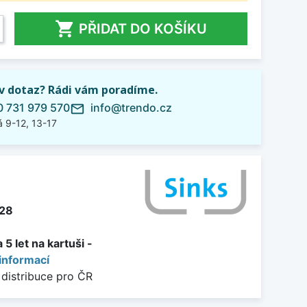

PŘIDAT DO KOŠÍKU
iv dotaz? Rádi vám poradíme.
 731 979 570
info@trendo.cz
mail_outline
 9-12, 13-17
28
5 let na kartuši -
informací
 distribuce pro ČR