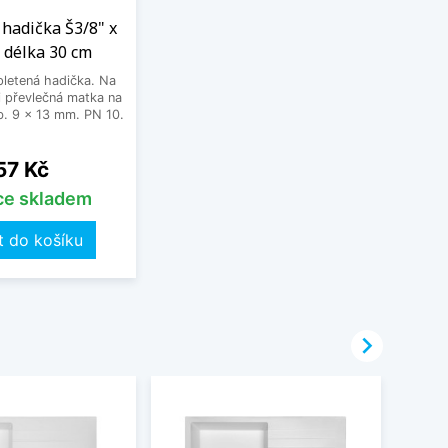
hadička Š3/8" x
 délka 30 cm
letená hadička. Na
 převlečná matka na
. 9 x 13 mm. PN 10.
Cena
57 Kč
íce skladem
t do košíku
