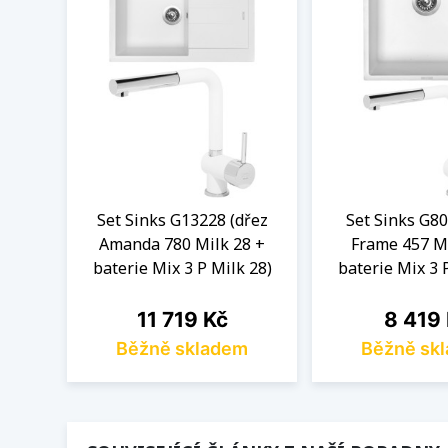
Set Sinks G13228 (dřez
Set Sinks G80
Amanda 780 Milk 28 +
Frame 457 Mi
baterie Mix 3 P Milk 28)
baterie Mix 3 
Cena
Cena
11 719 Kč
8 419
Běžně skladem
Běžně sk