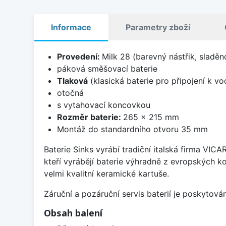
Informace
Parametry zboží
Provedení:
Milk 28 (barevný nástřik, sladě
páková směšovací baterie
Tlaková
(klasická baterie pro připojení k v
otočná
s vytahovací koncovkou
Rozměr baterie:
265 x 215 mm
Montáž do standardního otvoru 35 mm
Baterie Sinks vyrábí tradiční italská firma VIC
kteří vyrábějí baterie výhradně z evropských k
velmi kvalitní keramické kartuše.
Záruční a pozáruční servis baterií je poskytov
Obsah balení