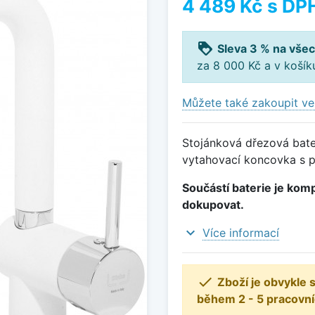
4 489 Kč
s DP
loyalty
Sleva 3 % na všec
za 8 000 Kč a v koší
Můžete také zakoupit ve
Stojánková dřezová bater
vytahovací koncovka s p
Součástí baterie je komp
dokupovat.
expand_more
Více informací

Zboží je obvykle
během 2 - 5 pracovní