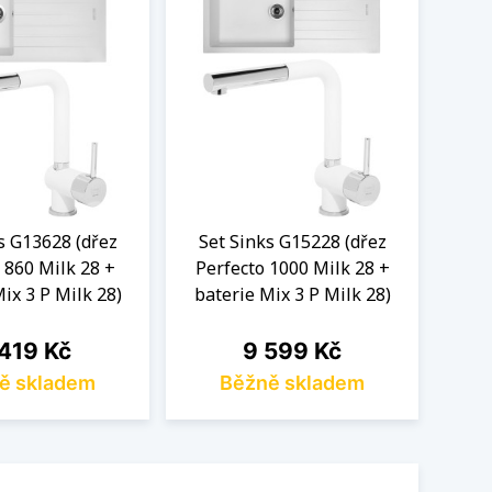
s G13628 (dřez
Set Sinks G15228 (dřez
Se
 860 Milk 28 +
Perfecto 1000 Milk 28 +
Perf
ix 3 P Milk 28)
baterie Mix 3 P Milk 28)
bat
na
Cena
419 Kč
9 599 Kč
ě skladem
Běžně skladem