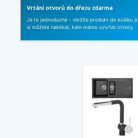
Vrtání otvorů do dřezu zdarma
Je to jednoduché - vložíte produkt do košíku a
si můžete naklikat, kam máme vyvrtat otvory.