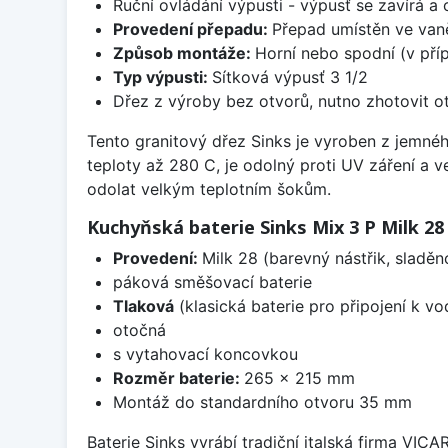
Ruční ovládání výpusti - výpusť se zavírá a
Provedení přepadu:
Přepad umístěn ve van
Způsob montáže:
Horní nebo spodní (v pří
Typ výpusti:
Sítková výpusť 3 1/2
Dřez z výroby bez otvorů, nutno zhotovit ot
Tento granitový dřez Sinks je vyroben z jemnéh
teploty až 280 C, je odolný proti UV záření a 
odolat velkým teplotním šokům.
Kuchyňská baterie Sinks Mix 3 P Milk 28
Provedení:
Milk 28 (barevný nástřik, sladě
páková směšovací baterie
Tlaková
(klasická baterie pro připojení k v
otočná
s vytahovací koncovkou
Rozměr baterie:
265 x 215 mm
Montáž do standardního otvoru 35 mm
Baterie Sinks vyrábí tradiční italská firma VIC