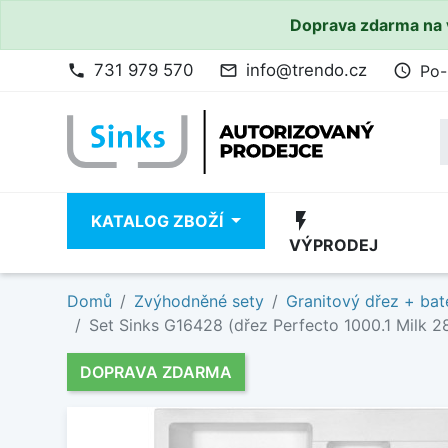
Doprava zdarma na 
731 979 570
info@trendo.cz
Po-
phone
mail_outline
access_time
flash_on
KATALOG ZBOŽÍ
VÝPRODEJ
Domů
Zvýhodněné sety
Granitový dřez + bat
Set Sinks G16428 (dřez Perfecto 1000.1 Milk 28
DOPRAVA ZDARMA