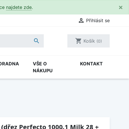
×
kce
najdete zde
.

Přihlásit se

shopping_cart
Košík
(0)
ORADNA
VŠE O
KONTAKT
NÁKUPU
(dřez Perfecto 1000.1 Milk 28 +