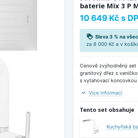
baterie Mix 3 P M
10 649 Kč
s D
loyalty
Sleva 3 % na všec
za 8 000 Kč a v koší
Cenově zvýhodněný set d
granitový dřez s vaničko
s vytahovací koncovkou 
expand_more
Více informací
Tento set obsahuje
Kuchyňská bat