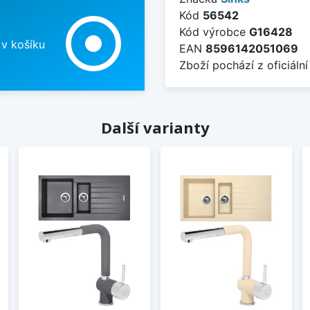
Kód
56542
adjust
Kód výrobce
G16428
 v košíku
EAN
8596142051069
Zboží pochází z oficiální
Další varianty