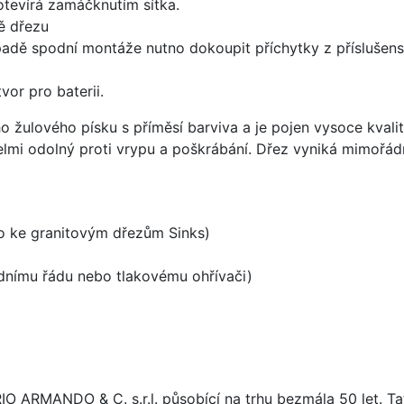
 otevírá zamáčknutím sítka.
ě dřezu
padě spodní montáže nutno dokoupit příchytky z příslušens
vor pro baterii.
o žulového písku s příměsí barviva a je pojen vysoce kval
velmi odolný proti vrypu a poškrábání. Dřez vyniká mimořád
no ke granitovým dřezům Sinks)
odnímu řádu nebo tlakovému ohřívači)
ARIO ARMANDO & C. s.r.l. působící na trhu bezmála 50 let. T