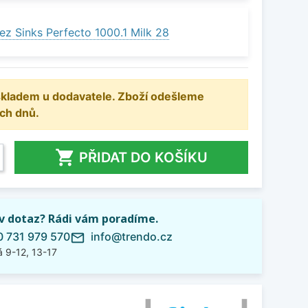
ez Sinks Perfecto 1000.1 Milk 28
 skladem u dodavatele. Zboží odešleme
ch dnů.

PŘIDAT DO KOŠÍKU
iv dotaz? Rádi vám poradíme.
 731 979 570
info@trendo.cz
mail_outline
 9-12, 13-17