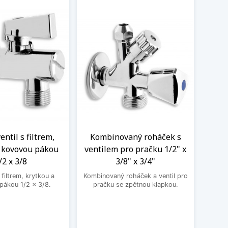
ntil s filtrem,
Kombinovaný roháček s
Nere
a kovovou pákou
ventilem pro pračku 1/2" x
M
/2 x 3/8
3/8" x 3/4"
Nere
jedno
filtrem, krytkou a
Kombinovaný roháček a ventil pro
druhé
pákou 1/2 x 3/8.
pračku se zpětnou klapkou.