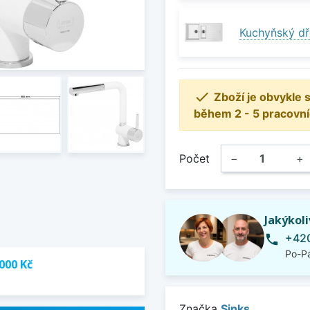
Kuchyňský dř

Zboží je obvykle
během 2 - 5 pracovní
Počet
−
+
Jakýkol
+420
phone
Po-Pá
000 Kč
Značka
Sinks