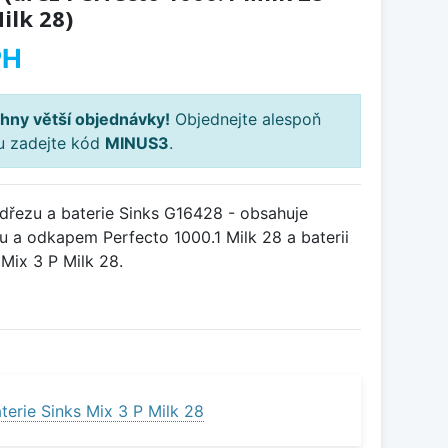
ilk 28)
PH
hny větší objednávky!
Objednejte alespoň
ku zadejte kód
MINUS3
.
řezu a baterie Sinks G16428 - obsahuje
u a odkapem Perfecto 1000.1 Milk 28 a baterii
Mix 3 P Milk 28.
erie Sinks Mix 3 P Milk 28