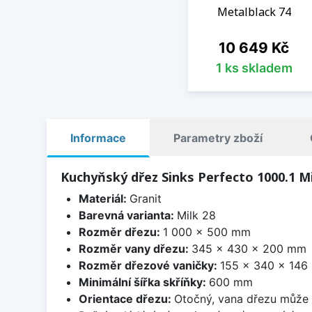
Metalblack 74
Cena
10 649 Kč
1 ks skladem
Informace
Parametry zboží
Kuchyňský dřez Sinks Perfecto 1000.1 Mi
Materiál:
Granit
Barevná varianta:
Milk 28
Rozměr dřezu:
1 000 x 500 mm
Rozměr vany dřezu:
345 x 430 x 200 mm
Rozměr dřezové vaničky:
155 x 340 x 14
Minimální šířka skříňky:
600 mm
Orientace dřezu:
Otočný, vana dřezu může 