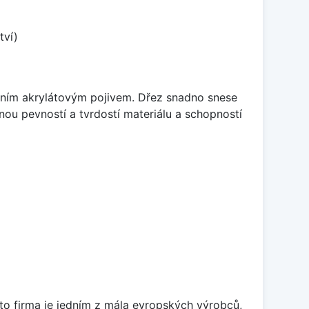
tví)
itním akrylátovým pojivem. Dřez snadno snese
nou pevností a tvrdostí materiálu a schopností
ato firma je jedním z mála evropských výrobců,