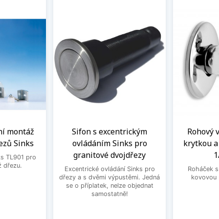
ní montáž
Sifon s excentrickým
Rohový ve
ezů Sinks
ovládáním Sinks pro
krytkou 
granitové dvojdřezy
1
ks TL901 pro
 dřezu.
Excentrické ovládání Sinks pro
Roháček s 
dřezy a s dvěmi výpustěmi. Jedná
kovovou 
se o příplatek, nelze objednat
samostatně!