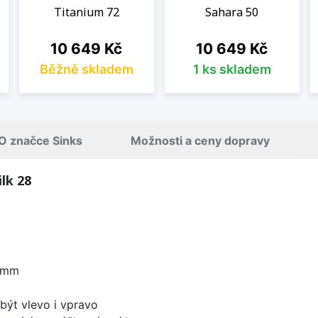
Titanium 72
Sahara 50
Cena
Cena
10 649 Kč
10 649 Kč
Běžně skladem
1 ks skladem
O značce Sinks
Možnosti a ceny dopravy
lk 28
6 mm
být vlevo i vpravo