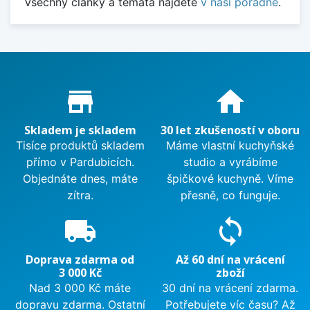
Všechny články a témata najdete
v naší poradně
.
Proč nakupovat u nás?
store_mall_directory
home
Skladem je skladem
30 let zkušeností v oboru
Tisíce produktů skladem
Máme vlastní kuchyňské
přímo v Pardubicích.
studio a vyrábíme
Objednáte dnes, máte
špičkové kuchyně. Víme
zítra.
přesně, co funguje.
local_shipping
sync
Doprava zdarma od
Až 60 dní na vrácení
3 000 Kč
zboží
Nad 3 000 Kč máte
30 dní na vrácení zdarma.
dopravu zdarma. Ostatní
Potřebujete víc času? Až