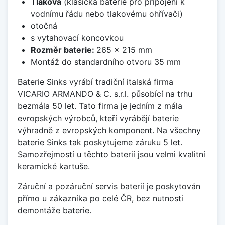
Tlaková
(klasická baterie pro připojení k
vodnímu řádu nebo tlakovému ohřívači)
otočná
s vytahovací koncovkou
Rozměr baterie:
265 x 215 mm
Montáž do standardního otvoru 35 mm
Baterie Sinks vyrábí tradiční italská firma
VICARIO ARMANDO & C. s.r.l. působící na trhu
bezmála 50 let. Tato firma je jedním z mála
evropských výrobců, kteří vyrábějí baterie
výhradně z evropských komponent. Na všechny
baterie Sinks tak poskytujeme záruku 5 let.
Samozřejmostí u těchto baterií jsou velmi kvalitní
keramické kartuše.
Záruční a pozáruční servis baterií je poskytován
přímo u zákazníka po celé ČR, bez nutnosti
demontáže baterie.