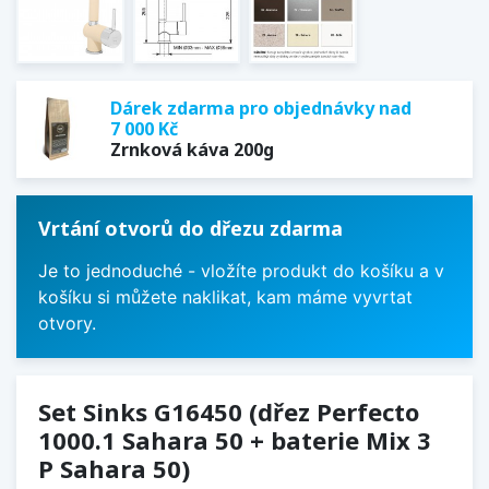
Dárek zdarma pro objednávky nad
7 000 Kč
Zrnková káva 200g
Vrtání otvorů do dřezu zdarma
Je to jednoduché - vložíte produkt do košíku a v
košíku si můžete naklikat, kam máme vyvrtat
otvory.
Set Sinks G16450 (dřez Perfecto
1000.1 Sahara 50 + baterie Mix 3
P Sahara 50)