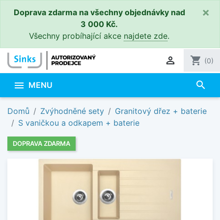
×
Doprava zdarma na všechny objednávky nad
3 000 Kč.
Všechny probíhající akce
najdete zde
.

shopping_cart
(0)
search

MENU
Domů
Zvýhodněné sety
Granitový dřez + baterie
S vaničkou a odkapem + baterie
DOPRAVA ZDARMA