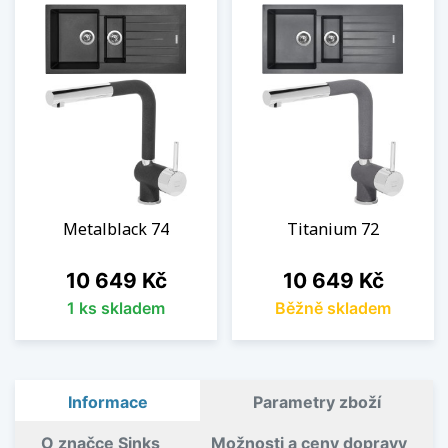
Metalblack 74
Titanium 72
Cena
Cena
10 649 Kč
10 649 Kč
1 ks skladem
Běžně skladem
Informace
Parametry zboží
O značce Sinks
Možnosti a ceny dopravy