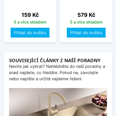
Cena
Cena
159 Kč
579 Kč
5 a více skladem
5 a více skladem
Přidat do košíku
Přidat do košíku
SOUVISEJÍCÍ ČLÁNKY Z NAŠÍ PORADNY
Nevíte jak vybrat? Nahlédněte do naší poradny a
snad najdete, co hledáte. Pokud ne, zavolejte
nebo napište a určitě najdeme řešení.