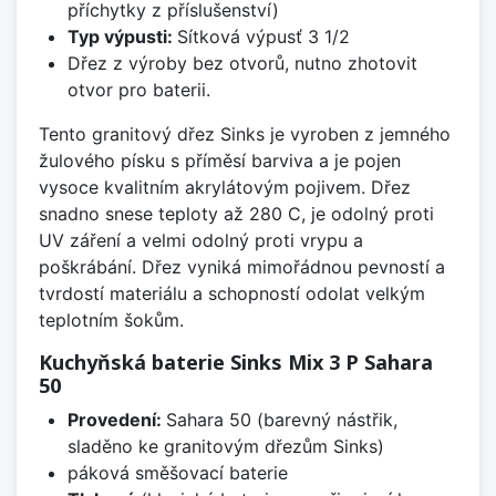
příchytky z příslušenství)
Typ výpusti:
Sítková výpusť 3 1/2
Dřez z výroby bez otvorů, nutno zhotovit
otvor pro baterii.
Tento granitový dřez Sinks je vyroben z jemného
žulového písku s příměsí barviva a je pojen
vysoce kvalitním akrylátovým pojivem. Dřez
snadno snese teploty až 280 C, je odolný proti
UV záření a velmi odolný proti vrypu a
poškrábání. Dřez vyniká mimořádnou pevností a
tvrdostí materiálu a schopností odolat velkým
teplotním šokům.
Kuchyňská baterie Sinks Mix 3 P Sahara
50
Provedení:
Sahara 50 (barevný nástřik,
sladěno ke granitovým dřezům Sinks)
páková směšovací baterie