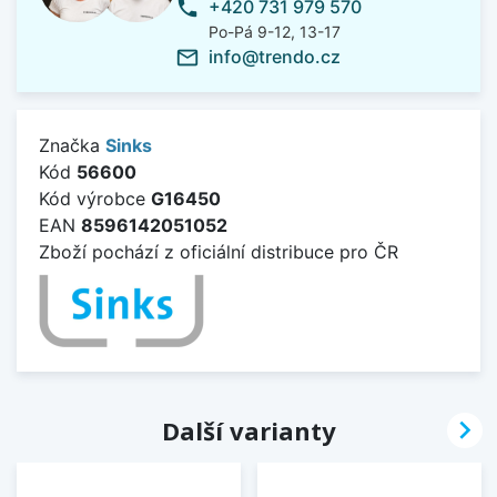
+420 731 979 570
phone
Po-Pá 9-12, 13-17
info@trendo.cz
mail_outline
Značka
Sinks
Kód
56600
Kód výrobce
G16450
EAN
8596142051052
Zboží pochází z oficiální distribuce pro ČR

Další varianty