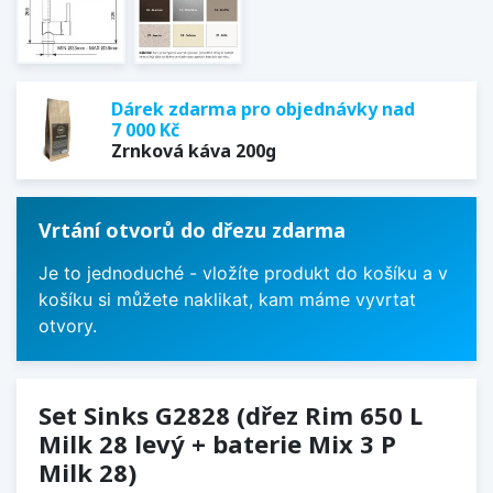
Dárek zdarma pro objednávky nad
7 000 Kč
Zrnková káva 200g
Vrtání otvorů do dřezu zdarma
Je to jednoduché - vložíte produkt do košíku a v
košíku si můžete naklikat, kam máme vyvrtat
otvory.
Set Sinks G2828 (dřez Rim 650 L
Milk 28 levý + baterie Mix 3 P
Milk 28)