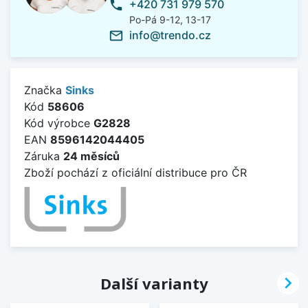
+420 731 979 570
phone
Po-Pá 9-12, 13-17
info@trendo.cz
mail_outline
Značka
Sinks
Kód
58606
Kód výrobce
G2828
EAN
8596142044405
Záruka
24 měsíců
Zboží pochází z oficiální distribuce pro ČR

Další varianty