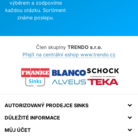
výběrem a zodpovíme
každou otázku. Sortiment
známe poslepu.
Člen skupiny
TRENDO s.r.o.
Přejít na centrální eshop www.trendo.cz
AUTORIZOVANÝ PRODEJCE SINKS
DŮLEŽITÉ INFORMACE
MŮJ ÚČET