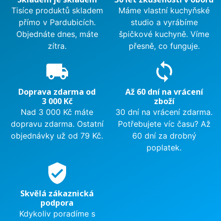
Tisíce produktů skladem
Máme vlastní kuchyňské
přímo v Pardubicích.
studio a vyrábíme
Objednáte dnes, máte
špičkové kuchyně. Víme
zítra.
přesně, co funguje.
local_shipping
sync
Doprava zdarma od
Až 60 dní na vrácení
3 000 Kč
zboží
Nad 3 000 Kč máte
30 dní na vrácení zdarma.
dopravu zdarma. Ostatní
Potřebujete víc času? Až
objednávky už od 79 Kč.
60 dní za drobný
poplatek.
verified_user
Skvělá zákaznická
podpora
Kdykoliv poradíme s