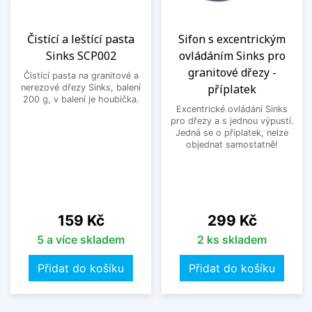
Čistící a leštící pasta
Sifon s excentrickým
Sinks SCP002
ovládáním Sinks pro
granitové dřezy -
Čistící pasta na granitové a
příplatek
nerezové dřezy Sinks, balení
200 g, v balení je houbička.
Excentrické ovládání Sinks
pro dřezy a s jednou výpustí.
Jedná se o příplatek, nelze
objednat samostatně!
Cena
Cena
159 Kč
299 Kč
5 a více skladem
2 ks skladem
Přidat do košíku
Přidat do košíku