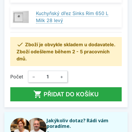
Kuchyňský dřez Sinks Rim 650 L
Milk 28 levý

Zboží je obvykle skladem u dodavatele.
Zboží odešleme během 2 - 5 pracovních
dnů.
Počet
−
+

PŘIDAT DO KOŠÍKU
Jakýkoliv dotaz? Rádi vám
poradíme.