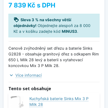
7 839 Kč
s DPH
loyalty
Sleva 3 % na všechny větší
objednávky!
Objednejte alespoň za 8 000
Kč a v košíku zadejte kód
MINUS3
.
Cenově zvýhodněný set dřezu a baterie Sinks
G2828 - obsahuje granitový dřez s odkapem Rim
650 L Milk 28 levý a baterii s vytahovací
koncovkou Mix 3 P Milk 28.
expand_more
Více informací
Tento set obsahuje
Kuchyňská baterie Sinks Mix 3 P
Milk 28