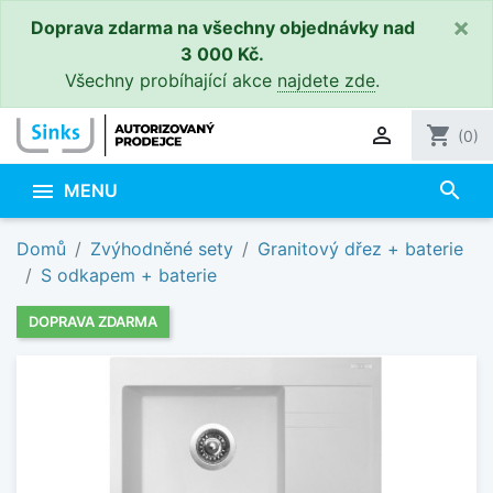
×
Doprava zdarma na všechny objednávky nad
3 000 Kč.
Všechny probíhající akce
najdete zde
.

shopping_cart
(0)
search

MENU
Domů
Zvýhodněné sety
Granitový dřez + baterie
S odkapem + baterie
DOPRAVA ZDARMA