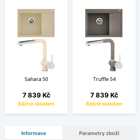
Sahara 50
Truffle 54
Cena
Cena
7 839 Kč
7 839 Kč
Běžně skladem
Běžně skladem
Informace
Parametry zboží