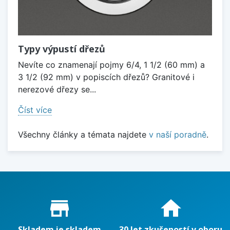
Typy výpustí dřezů
Nevíte co znamenají pojmy 6/4, 1 1/2 (60 mm) a
3 1/2 (92 mm) v popiscích dřezů? Granitové i
nerezové dřezy se...
Číst více
Všechny články a témata najdete
v naší poradně
.
Proč nakupovat u nás?
store_mall_directory
home
Skladem je skladem
30 let zkušeností v oboru