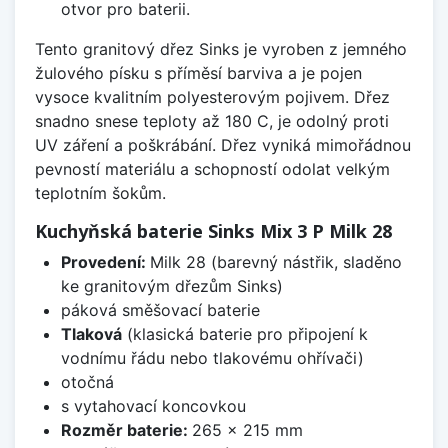
otvor pro baterii.
Tento granitový dřez Sinks je vyroben z jemného
žulového písku s příměsí barviva a je pojen
vysoce kvalitním polyesterovým pojivem. Dřez
snadno snese teploty až 180 C, je odolný proti
UV záření a poškrábání. Dřez vyniká mimořádnou
pevností materiálu a schopností odolat velkým
teplotním šokům.
Kuchyňská baterie Sinks Mix 3 P Milk 28
Provedení:
Milk 28 (barevný nástřik, sladěno
ke granitovým dřezům Sinks)
páková směšovací baterie
Tlaková
(klasická baterie pro připojení k
vodnímu řádu nebo tlakovému ohřívači)
otočná
s vytahovací koncovkou
Rozměr baterie:
265 x 215 mm