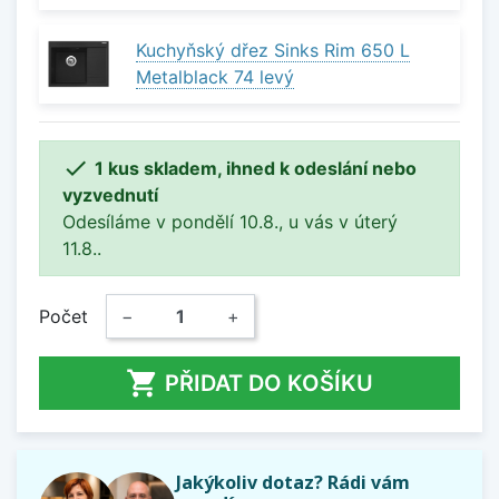
Kuchyňský dřez Sinks Rim 650 L
Metalblack 74 levý

1 kus skladem, ihned k odeslání nebo
vyzvednutí
Odesíláme v pondělí 10.8., u vás v úterý
11.8..
Počet
−
+

PŘIDAT DO KOŠÍKU
Jakýkoliv dotaz? Rádi vám