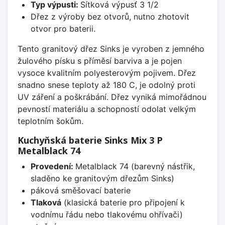
Typ výpusti:
Sítková výpusť 3 1/2
Dřez z výroby bez otvorů, nutno zhotovit
otvor pro baterii.
Tento granitový dřez Sinks je vyroben z jemného
žulového písku s příměsí barviva a je pojen
vysoce kvalitním polyesterovým pojivem. Dřez
snadno snese teploty až 180 C, je odolný proti
UV záření a poškrábání. Dřez vyniká mimořádnou
pevností materiálu a schopností odolat velkým
teplotním šokům.
Kuchyňská baterie Sinks Mix 3 P
Metalblack 74
Provedení:
Metalblack 74 (barevný nástřik,
sladěno ke granitovým dřezům Sinks)
páková směšovací baterie
Tlaková
(klasická baterie pro připojení k
vodnímu řádu nebo tlakovému ohřívači)