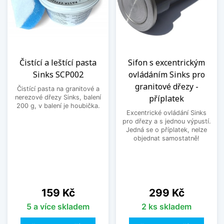
Čistící a leštící pasta
Sifon s excentrickým
Sinks SCP002
ovládáním Sinks pro
granitové dřezy -
Čistící pasta na granitové a
příplatek
nerezové dřezy Sinks, balení
200 g, v balení je houbička.
Excentrické ovládání Sinks
pro dřezy a s jednou výpustí.
Jedná se o příplatek, nelze
objednat samostatně!
Cena
Cena
159 Kč
299 Kč
5 a více skladem
2 ks skladem