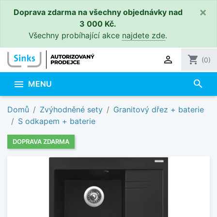
×
Doprava zdarma na všechny objednávky nad
3 000 Kč.
Všechny probíhající akce
najdete zde
.

shopping_cart
(0)
search

MENU
Domů
Zvýhodněné sety
Granitový dřez + baterie
S odkapem + baterie
DOPRAVA ZDARMA