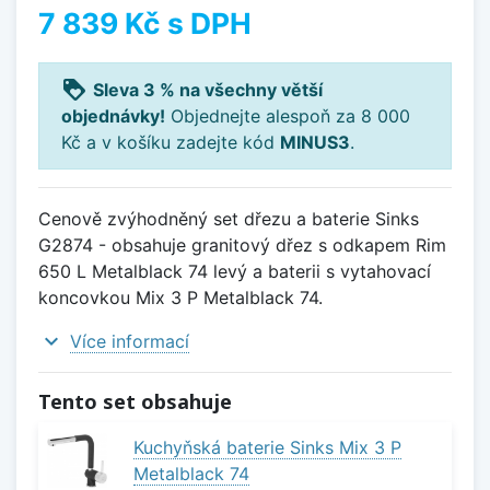
7 839 Kč
s DPH
loyalty
Sleva 3 % na všechny větší
objednávky!
Objednejte alespoň za 8 000
Kč a v košíku zadejte kód
MINUS3
.
Cenově zvýhodněný set dřezu a baterie Sinks
G2874 - obsahuje granitový dřez s odkapem Rim
650 L Metalblack 74 levý a baterii s vytahovací
koncovkou Mix 3 P Metalblack 74.
expand_more
Více informací
Tento set obsahuje
Kuchyňská baterie Sinks Mix 3 P
Metalblack 74