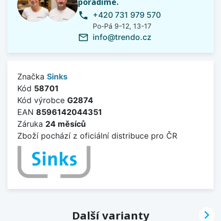
poradíme.
+420 731 979 570
phone
Po-Pá 9-12, 13-17
info@trendo.cz
mail_outline
Značka
Sinks
Kód
58701
Kód výrobce
G2874
EAN
8596142044351
Záruka
24 měsíců
Zboží pochází z oficiální distribuce pro ČR

Další varianty