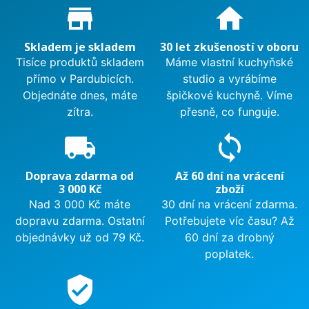
Proč nakupovat u nás?
store_mall_directory
home
Skladem je skladem
30 let zkušeností v oboru
Tisíce produktů skladem
Máme vlastní kuchyňské
přímo v Pardubicích.
studio a vyrábíme
Objednáte dnes, máte
špičkové kuchyně. Víme
zítra.
přesně, co funguje.
local_shipping
sync
Doprava zdarma od
Až 60 dní na vrácení
3 000 Kč
zboží
Nad 3 000 Kč máte
30 dní na vrácení zdarma.
dopravu zdarma. Ostatní
Potřebujete víc času? Až
objednávky už od 79 Kč.
60 dní za drobný
poplatek.
verified_user