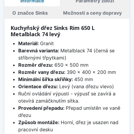
Informace
Parametry zboží
O značce Sinks
Možnosti a ceny dopravy
Kuchyňský dřez Sinks Rim 650 L
Metalblack 74 levý
Materiál:
Granit
Barevná varianta:
Metalblack 74 (černá se
stříbrnými třpytkami)
Rozměr dřezu:
650 x 500 mm
Rozměr vany dřezu:
390 x 400 x 200 mm
Minimální šířka skříňky:
450 mm
Orientace dřezu:
Levý (vana dřezu vlevo)
Ruční ovládání výpusti - výpusť se zavírá a
otevírá zamáčknutím sítka.
Provedení přepadu:
Přepad umístěn ve vaně
dřezu
Způsob montáže:
Horní, dřez je usazen nad
pracovní desku