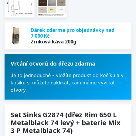
Dárek zdarma pro objednávky nad
7 000 Kč
Zrnková káva 200g
Vrtání otvorů do dřezu zdarma
Je to jednoduché - vložíte produkt do košíku a v
košíku si můžete naklikat, kam máme vyvrtat
otvory.
Set Sinks G2874 (dřez Rim 650 L
Metalblack 74 levý + baterie Mix
3 P Metalblack 74)