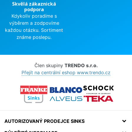
Skvělá zákaznická
podpora
Kdykoliv poradíme s
výběrem a zodpovíme
každou otázku. Sortiment
známe poslepu.
Člen skupiny
TRENDO s.r.o.
Přejít na centrální eshop www.trendo.cz
AUTORIZOVANÝ PRODEJCE SINKS