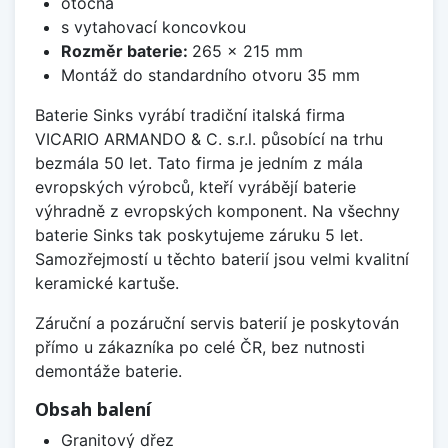
otočná
s vytahovací koncovkou
Rozměr baterie:
265 x 215 mm
Montáž do standardního otvoru 35 mm
Baterie Sinks vyrábí tradiční italská firma
VICARIO ARMANDO & C. s.r.l. působící na trhu
bezmála 50 let. Tato firma je jedním z mála
evropských výrobců, kteří vyrábějí baterie
výhradně z evropských komponent. Na všechny
baterie Sinks tak poskytujeme záruku 5 let.
Samozřejmostí u těchto baterií jsou velmi kvalitní
keramické kartuše.
Záruční a pozáruční servis baterií je poskytován
přímo u zákazníka po celé ČR, bez nutnosti
demontáže baterie.
Obsah balení
Granitový dřez