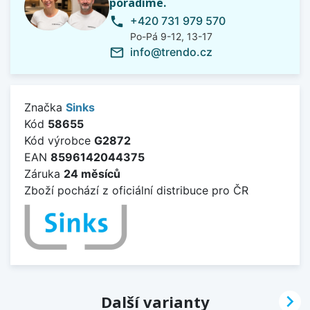
poradíme.
+420 731 979 570
phone
Po-Pá 9-12, 13-17
info@trendo.cz
mail_outline
Značka
Sinks
Kód
58655
Kód výrobce
G2872
EAN
8596142044375
Záruka
24 měsíců
Zboží pochází z oficiální distribuce pro ČR

Další varianty