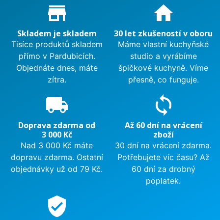
Proč nakupovat u nás?
store_mall_directory
home
Skladem je skladem
30 let zkušeností v oboru
Tisíce produktů skladem
Máme vlastní kuchyňské
přímo v Pardubicích.
studio a vyrábíme
Objednáte dnes, máte
špičkové kuchyně. Víme
zítra.
přesně, co funguje.
local_shipping
sync
Doprava zdarma od
Až 60 dní na vrácení
3 000 Kč
zboží
Nad 3 000 Kč máte
30 dní na vrácení zdarma.
dopravu zdarma. Ostatní
Potřebujete víc času? Až
objednávky už od 79 Kč.
60 dní za drobný
poplatek.
verified_user