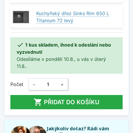
Kuchyňský dřez Sinks Rim 650 L
Titanium 72 levý

1 kus skladem, ihned k odeslání nebo
vyzvednutí
Odesíláme v pondělí 10.8., u vás v úterý
11.8..
Počet
−
+

PŘIDAT DO KOŠÍKU
Jakýkoliv dotaz? Rádi vám