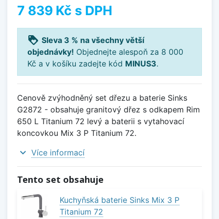
7 839 Kč
s DPH
loyalty
Sleva 3 % na všechny větší
objednávky!
Objednejte alespoň za 8 000
Kč a v košíku zadejte kód
MINUS3
.
Cenově zvýhodněný set dřezu a baterie Sinks
G2872 - obsahuje granitový dřez s odkapem Rim
650 L Titanium 72 levý a baterii s vytahovací
koncovkou Mix 3 P Titanium 72.
expand_more
Více informací
Tento set obsahuje
Kuchyňská baterie Sinks Mix 3 P
Titanium 72