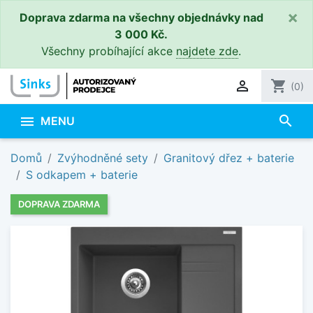
×
Doprava zdarma na všechny objednávky nad
3 000 Kč.
Všechny probíhající akce
najdete zde
.

shopping_cart
(0)
search

MENU
Domů
Zvýhodněné sety
Granitový dřez + baterie
S odkapem + baterie
DOPRAVA ZDARMA