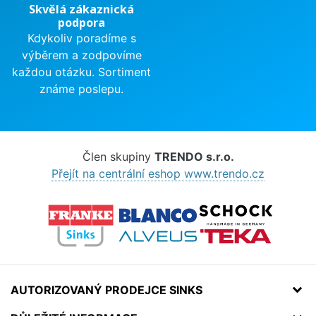
Skvělá zákaznická
podpora
Kdykoliv poradíme s
výběrem a zodpovíme
každou otázku. Sortiment
známe poslepu.
Člen skupiny
TRENDO s.r.o.
Přejít na centrální eshop www.trendo.cz
AUTORIZOVANÝ PRODEJCE SINKS