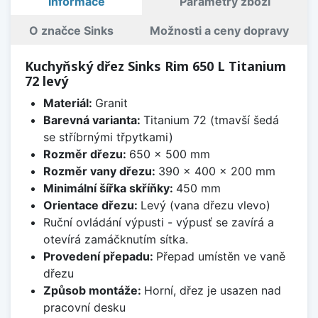
Informace
Parametry zboží
O značce Sinks
Možnosti a ceny dopravy
Kuchyňský dřez Sinks Rim 650 L Titanium
72 levý
Materiál:
Granit
Barevná varianta:
Titanium 72 (tmavší šedá
se stříbrnými třpytkami)
Rozměr dřezu:
650 x 500 mm
Rozměr vany dřezu:
390 x 400 x 200 mm
Minimální šířka skříňky:
450 mm
Orientace dřezu:
Levý (vana dřezu vlevo)
Ruční ovládání výpusti - výpusť se zavírá a
otevírá zamáčknutím sítka.
Provedení přepadu:
Přepad umístěn ve vaně
dřezu
Způsob montáže:
Horní, dřez je usazen nad
pracovní desku