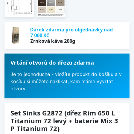
Dárek zdarma pro objednávky nad
7 000 Kč
Zrnková káva 200g
Vrtání otvorů do dřezu zdarma
Je to jednoduché - vložíte produkt do košíku a v
košíku si můžete naklikat, kam máme vyvrtat
otvory.
Set Sinks G2872 (dřez Rim 650 L
Titanium 72 levý + baterie Mix 3
P Titanium 72)