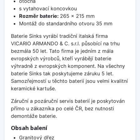
otočná
s vytahovací koncovkou
Rozměr baterie:
265 x 215 mm
Montáž do standardního otvoru 35 mm
Baterie Sinks vyrábí tradiční italská firma
VICARIO ARMANDO & C. s.r.l. působící na trhu
bezmála 50 let. Tato firma je jedním z mála
evropských výrobců, kteří vyrábějí baterie
výhradně z evropských komponent. Na všechny
baterie Sinks tak poskytujeme záruku 5 let.
Samozřejmostí u těchto baterií jsou velmi kvalitní
keramické kartuše.
Záruční a pozáruční servis baterií je poskytován
přímo u zákazníka po celé ČR, bez nutnosti
demontáže baterie.
Obsah balení
Granitový dřez