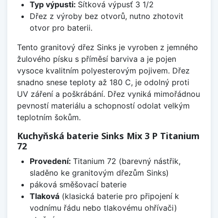
Typ výpusti:
Sítková výpusť 3 1/2
Dřez z výroby bez otvorů, nutno zhotovit
otvor pro baterii.
Tento granitový dřez Sinks je vyroben z jemného
žulového písku s příměsí barviva a je pojen
vysoce kvalitním polyesterovým pojivem. Dřez
snadno snese teploty až 180 C, je odolný proti
UV záření a poškrábání. Dřez vyniká mimořádnou
pevností materiálu a schopností odolat velkým
teplotním šokům.
Kuchyňská baterie Sinks Mix 3 P Titanium
72
Provedení:
Titanium 72 (barevný nástřik,
sladěno ke granitovým dřezům Sinks)
páková směšovací baterie
Tlaková
(klasická baterie pro připojení k
vodnímu řádu nebo tlakovému ohřívači)