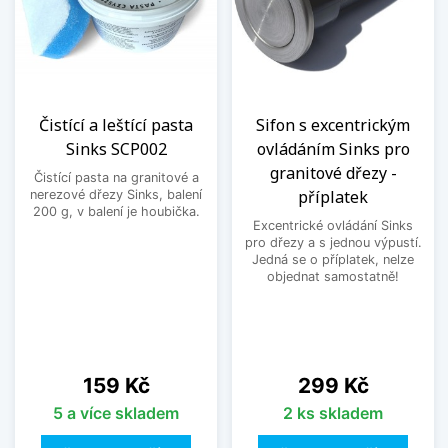
Čistící a leštící pasta
Sifon s excentrickým
Sinks SCP002
ovládáním Sinks pro
granitové dřezy -
Čistící pasta na granitové a
příplatek
nerezové dřezy Sinks, balení
200 g, v balení je houbička.
Excentrické ovládání Sinks
pro dřezy a s jednou výpustí.
Jedná se o příplatek, nelze
objednat samostatně!
Cena
Cena
159 Kč
299 Kč
5 a více skladem
2 ks skladem