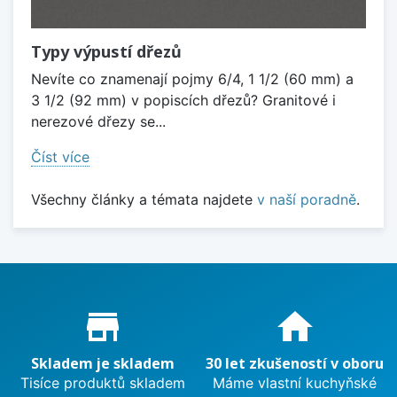
Typy výpustí dřezů
Nevíte co znamenají pojmy 6/4, 1 1/2 (60 mm) a
3 1/2 (92 mm) v popiscích dřezů? Granitové i
nerezové dřezy se...
Číst více
Všechny články a témata najdete
v naší poradně
.
Proč nakupovat u nás?
store_mall_directory
home
Skladem je skladem
30 let zkušeností v oboru
Tisíce produktů skladem
Máme vlastní kuchyňské