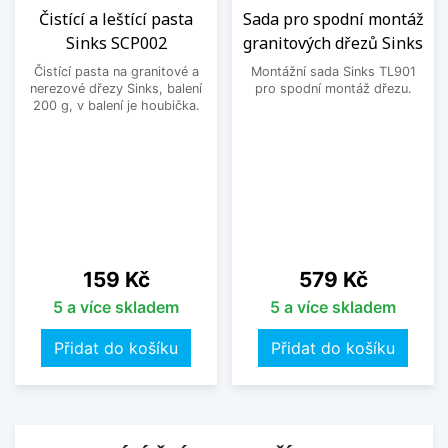
Čistící a leštící pasta
Sada pro spodní montáž
Sinks SCP002
granitových dřezů Sinks
Čistící pasta na granitové a
Montážní sada Sinks TL901
nerezové dřezy Sinks, balení
pro spodní montáž dřezu.
200 g, v balení je houbička.
Cena
Cena
159 Kč
579 Kč
5 a více skladem
5 a více skladem
Přidat do košíku
Přidat do košíku