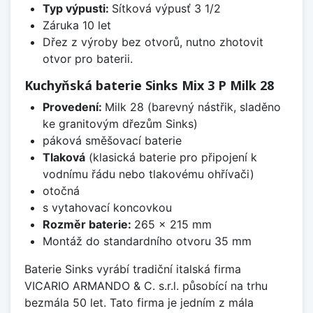
Typ výpusti:
Sítková výpusť 3 1/2
Záruka 10 let
Dřez z výroby bez otvorů, nutno zhotovit
otvor pro baterii.
Kuchyňská baterie Sinks Mix 3 P Milk 28
Provedení:
Milk 28 (barevný nástřik, sladěno
ke granitovým dřezům Sinks)
páková směšovací baterie
Tlaková
(klasická baterie pro připojení k
vodnímu řádu nebo tlakovému ohřívači)
otočná
s vytahovací koncovkou
Rozměr baterie:
265 x 215 mm
Montáž do standardního otvoru 35 mm
Baterie Sinks vyrábí tradiční italská firma
VICARIO ARMANDO & C. s.r.l. působící na trhu
bezmála 50 let. Tato firma je jedním z mála