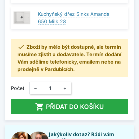
Kuchyňský dřez Sinks Amanda
650 Milk 28

Zboží by mělo být dostupné, ale termín
musíme zjistit u dodavatele. Termín dodání
Vám sdělíme telefonicky, emailem nebo na
prodejně v Pardubicích.
Počet
−
+

PŘIDAT DO KOŠÍKU
Jakýkoliv dotaz? Rádi vám