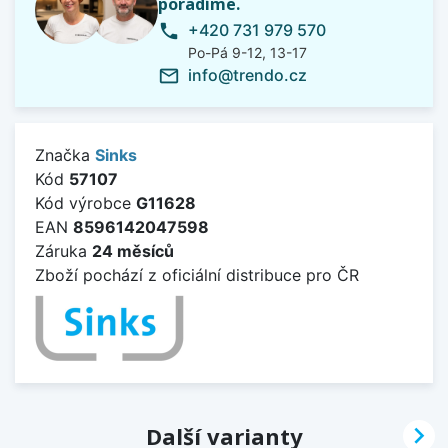
poradíme.
+420 731 979 570
phone
Po-Pá 9-12, 13-17
info@trendo.cz
mail_outline
Značka
Sinks
Kód
57107
Kód výrobce
G11628
EAN
8596142047598
Záruka
24 měsíců
Zboží pochází z oficiální distribuce pro ČR

Další varianty