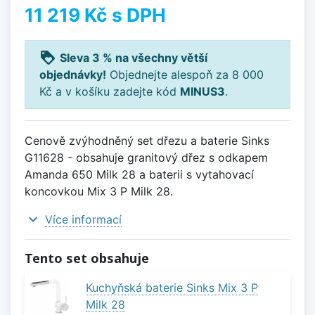
11 219 Kč
s DPH
loyalty
Sleva 3 % na všechny větší
objednávky!
Objednejte alespoň za 8 000
Kč a v košíku zadejte kód
MINUS3
.
Cenově zvýhodněný set dřezu a baterie Sinks
G11628 - obsahuje granitový dřez s odkapem
Amanda 650 Milk 28 a baterii s vytahovací
koncovkou Mix 3 P Milk 28.
expand_more
Více informací
Tento set obsahuje
Kuchyňská baterie Sinks Mix 3 P
Milk 28