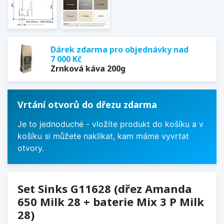
Dárek zdarma pro objednávky nad
7 000 Kč
Zrnková káva 200g
Vrtání otvorů do dřezu zdarma
Je to jednoduché - vložíte produkt do košíku a v
košíku si můžete naklikat, kam máme vyvrtat
otvory.
Set Sinks G11628 (dřez Amanda
650 Milk 28 + baterie Mix 3 P Milk
28)