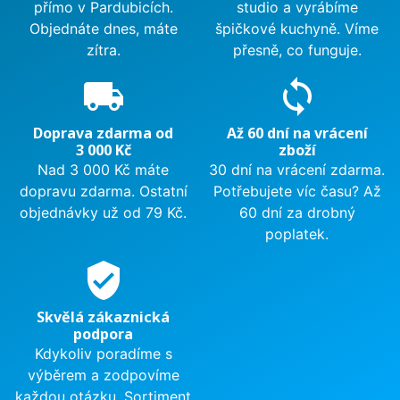
přímo v Pardubicích.
studio a vyrábíme
Objednáte dnes, máte
špičkové kuchyně. Víme
zítra.
přesně, co funguje.
local_shipping
sync
Doprava zdarma od
Až 60 dní na vrácení
3 000 Kč
zboží
Nad 3 000 Kč máte
30 dní na vrácení zdarma.
dopravu zdarma. Ostatní
Potřebujete víc času? Až
objednávky už od 79 Kč.
60 dní za drobný
poplatek.
verified_user
Skvělá zákaznická
podpora
Kdykoliv poradíme s
výběrem a zodpovíme
každou otázku. Sortiment