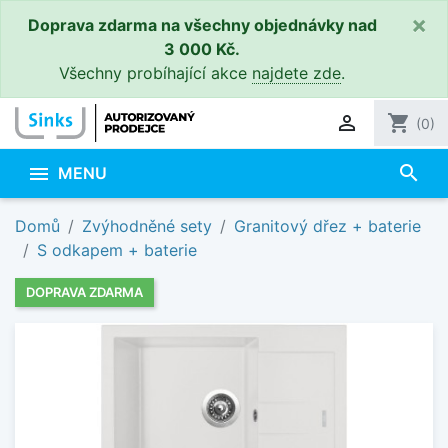
×
Doprava zdarma na všechny objednávky nad
3 000 Kč.
Všechny probíhající akce
najdete zde
.

shopping_cart
(0)
search

MENU
Domů
Zvýhodněné sety
Granitový dřez + baterie
S odkapem + baterie
DOPRAVA ZDARMA