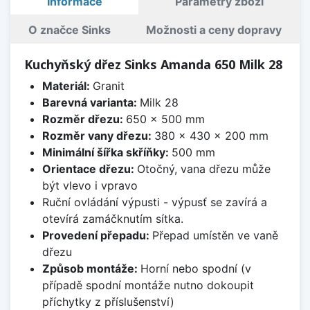
Informace
Parametry zboží
O značce Sinks
Možnosti a ceny dopravy
Kuchyňský dřez Sinks Amanda 650 Milk 28
Materiál:
Granit
Barevná varianta:
Milk 28
Rozměr dřezu:
650 x 500 mm
Rozměr vany dřezu:
380 x 430 x 200 mm
Minimální šířka skříňky:
500 mm
Orientace dřezu:
Otočný, vana dřezu může
být vlevo i vpravo
Ruční ovládání výpusti - výpusť se zavírá a
otevírá zamáčknutím sítka.
Provedení přepadu:
Přepad umístěn ve vaně
dřezu
Způsob montáže:
Horní nebo spodní (v
případě spodní montáže nutno dokoupit
příchytky z příslušenství)