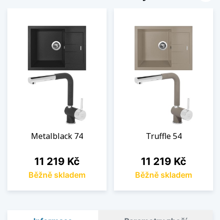
Metalblack 74
Truffle 54
Cena
Cena
11 219 Kč
11 219 Kč
Běžně skladem
Běžně skladem