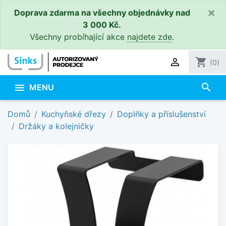
×
Doprava zdarma na všechny objednávky nad
3 000 Kč.
Všechny probíhající akce
najdete zde
.

shopping_cart
(0)
search

MENU
Domů
Kuchyňské dřezy
Doplňky a příslušenství
Držáky a kolejničky