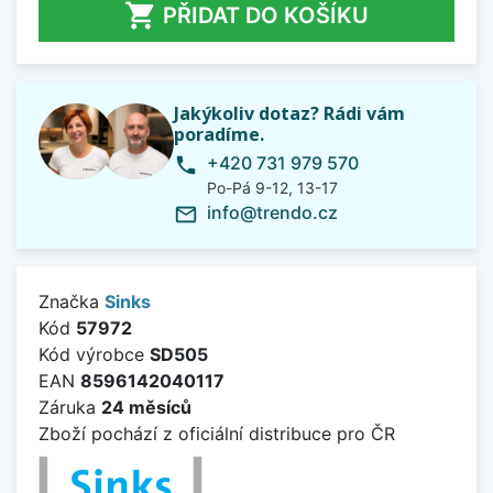

PŘIDAT DO KOŠÍKU
Jakýkoliv dotaz? Rádi vám
poradíme.
+420 731 979 570
phone
Po-Pá 9-12, 13-17
info@trendo.cz
mail_outline
Značka
Sinks
Kód
57972
Kód výrobce
SD505
EAN
8596142040117
Záruka
24 měsíců
Zboží pochází z oficiální distribuce pro ČR