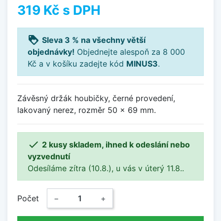
319 Kč
s DPH
loyalty
Sleva 3 % na všechny větší
objednávky!
Objednejte alespoň za 8 000
Kč a v košíku zadejte kód
MINUS3
.
Závěsný držák houbičky, černé provedení,
lakovaný nerez, rozměr 50 x 69 mm.

2 kusy skladem, ihned k odeslání nebo
vyzvednutí
Odesíláme zítra (10.8.), u vás v úterý 11.8..
Počet
−
+