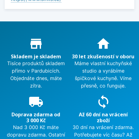
Proč nakupovat u nás?
store_mall_directory
home
Skladem je skladem
30 let zkušeností v oboru
Tisíce produktů skladem
Máme vlastní kuchyňské
přímo v Pardubicích.
studio a vyrábíme
Objednáte dnes, máte
špičkové kuchyně. Víme
zítra.
přesně, co funguje.
local_shipping
sync
Doprava zdarma od
Až 60 dní na vrácení
3 000 Kč
zboží
Nad 3 000 Kč máte
30 dní na vrácení zdarma.
dopravu zdarma. Ostatní
Potřebujete víc času? Až