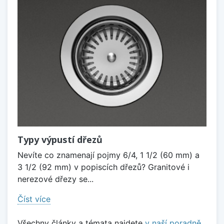
Typy výpustí dřezů
Nevíte co znamenají pojmy 6/4, 1 1/2 (60 mm) a
3 1/2 (92 mm) v popiscích dřezů? Granitové i
nerezové dřezy se...
Číst více
Všechny články a témata najdete
v naší poradně
.