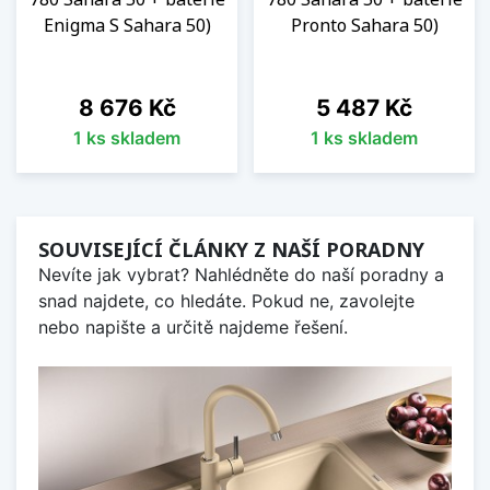
Enigma S Sahara 50)
Pronto Sahara 50)
Cena
Cena
8 676 Kč
5 487 Kč
1 ks skladem
1 ks skladem
SOUVISEJÍCÍ ČLÁNKY Z NAŠÍ PORADNY
Nevíte jak vybrat? Nahlédněte do naší poradny a
snad najdete, co hledáte. Pokud ne, zavolejte
nebo napište a určitě najdeme řešení.