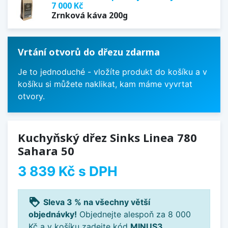
7 000 Kč
Zrnková káva 200g
Vrtání otvorů do dřezu zdarma
Je to jednoduché - vložíte produkt do košíku a v
košíku si můžete naklikat, kam máme vyvrtat
otvory.
Kuchyňský dřez Sinks Linea 780
Sahara 50
3 839 Kč
s DPH
loyalty
Sleva 3 % na všechny větší
objednávky!
Objednejte alespoň za 8 000
Kč a v košíku zadejte kód
MINUS3
.