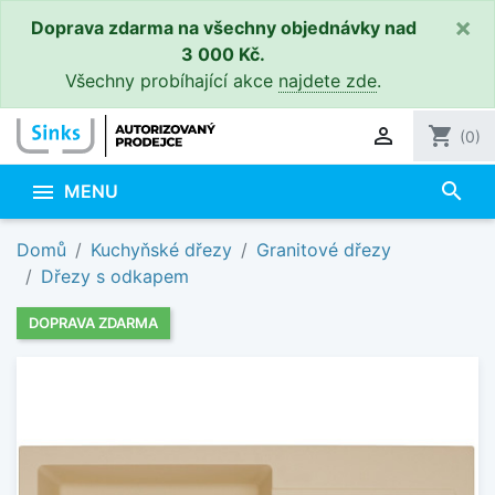
×
Doprava zdarma na všechny objednávky nad
3 000 Kč.
Všechny probíhající akce
najdete zde
.

shopping_cart
(0)
search

MENU
Domů
Kuchyňské dřezy
Granitové dřezy
Dřezy s odkapem
DOPRAVA ZDARMA