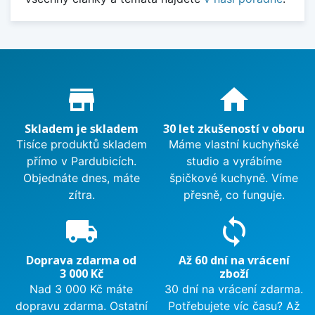
Proč nakupovat u nás?
store_mall_directory
home
Skladem je skladem
30 let zkušeností v oboru
Tisíce produktů skladem
Máme vlastní kuchyňské
přímo v Pardubicích.
studio a vyrábíme
Objednáte dnes, máte
špičkové kuchyně. Víme
zítra.
přesně, co funguje.
local_shipping
sync
Doprava zdarma od
Až 60 dní na vrácení
3 000 Kč
zboží
Nad 3 000 Kč máte
30 dní na vrácení zdarma.
dopravu zdarma. Ostatní
Potřebujete víc času? Až