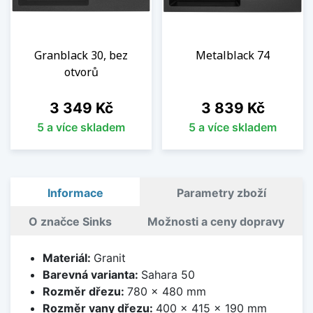
Granblack 30, bez
Metalblack 74
otvorů
Cena
Cena
3 349 Kč
3 839 Kč
5 a více skladem
5 a více skladem
Informace
Parametry zboží
O značce Sinks
Možnosti a ceny dopravy
Materiál:
Granit
Barevná varianta:
Sahara 50
Rozměr dřezu:
780 x 480 mm
Rozměr vany dřezu:
400 x 415 x 190 mm