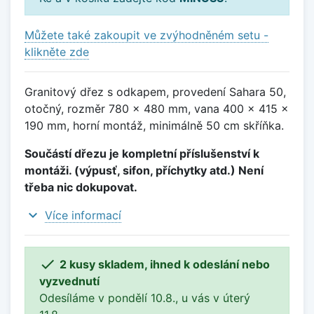
Můžete také zakoupit ve zvýhodněném setu -
klikněte zde
Granitový dřez s odkapem, provedení Sahara 50,
otočný, rozměr 780 x 480 mm, vana 400 x 415 x
190 mm, horní montáž, minimálně 50 cm skříňka.
Součástí dřezu je kompletní příslušenství k
montáži. (výpusť, sifon, příchytky atd.) Není
třeba nic dokupovat.
expand_more
Více informací

2 kusy skladem, ihned k odeslání nebo
vyzvednutí
Odesíláme v pondělí 10.8., u vás v úterý