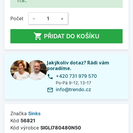
11.8..
Počet
−
+

PŘIDAT DO KOŠÍKU
Jakýkoliv dotaz? Rádi vám
poradíme.
+420 731 979 570
phone
Po-Pá 9-12, 13-17
info@trendo.cz
mail_outline
Značka
Sinks
Kód
56821
Kód výrobce
SIGLI780480N50