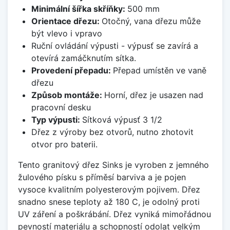
Minimální šířka skříňky:
500 mm
Orientace dřezu:
Otočný, vana dřezu může
být vlevo i vpravo
Ruční ovládání výpusti - výpusť se zavírá a
otevírá zamáčknutím sítka.
Provedení přepadu:
Přepad umístěn ve vaně
dřezu
Způsob montáže:
Horní, dřez je usazen nad
pracovní desku
Typ výpusti:
Sítková výpusť 3 1/2
Dřez z výroby bez otvorů, nutno zhotovit
otvor pro baterii.
Tento granitový dřez Sinks je vyroben z jemného
žulového písku s příměsí barviva a je pojen
vysoce kvalitním polyesterovým pojivem. Dřez
snadno snese teploty až 180 C, je odolný proti
UV záření a poškrábání. Dřez vyniká mimořádnou
pevností materiálu a schopností odolat velkým