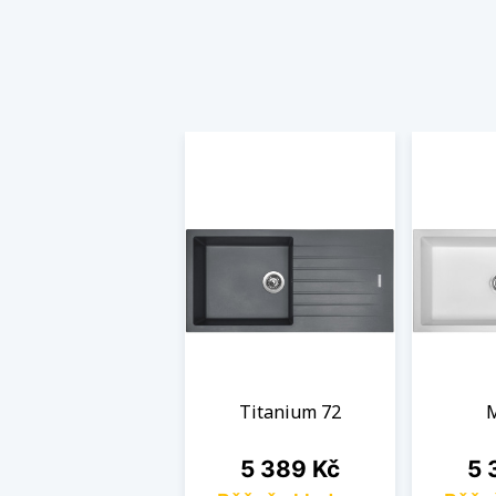
Titanium 72
M
Cena
Ce
5 389 Kč
5 