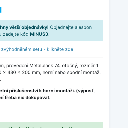
H
hny větší objednávky!
Objednejte alespoň
ku zadejte kód
MINUS3
.
 zvýhodněném setu - klikněte zde
m, provedení Metalblack 74, otočný, rozměr 1
 x 430 x 200 mm, horní nebo spodní montáž,
.
tní příslušenství k horní montáži. (výpusť,
ení třeba nic dokupovat.