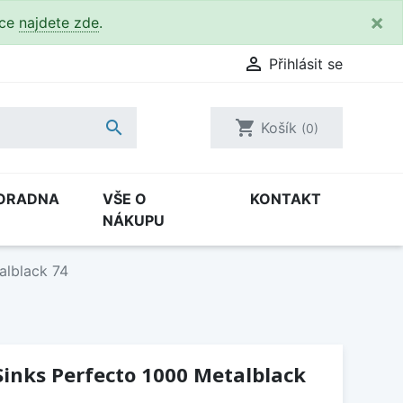
×
kce
najdete zde
.

Přihlásit se

shopping_cart
Košík
(0)
ORADNA
VŠE O
KONTAKT
NÁKUPU
alblack 74
inks Perfecto 1000 Metalblack