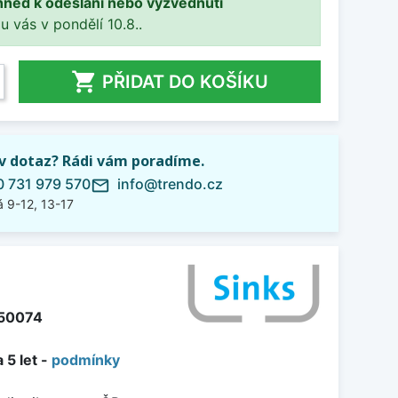
hned k odeslání nebo vyzvednutí
 u vás v pondělí 10.8..

PŘIDAT DO KOŠÍKU
iv dotaz? Rádi vám poradíme.
 731 979 570
info@trendo.cz
mail_outline
 9-12, 13-17
50074
 5 let -
podmínky