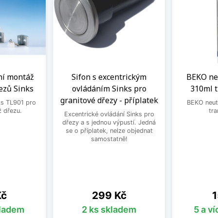
ní montáž
Sifon s excentrickým
BEKO neu
ezů Sinks
ovládáním Sinks pro
310ml 
granitové dřezy - příplatek
ks TL901 pro
BEKO neutr
 dřezu.
tra
Excentrické ovládání Sinks pro
dřezy a s jednou výpustí. Jedná
se o příplatek, nelze objednat
samostatně!
Cena
C
Kč
299 Kč
1
kladem
2 ks skladem
5 a v