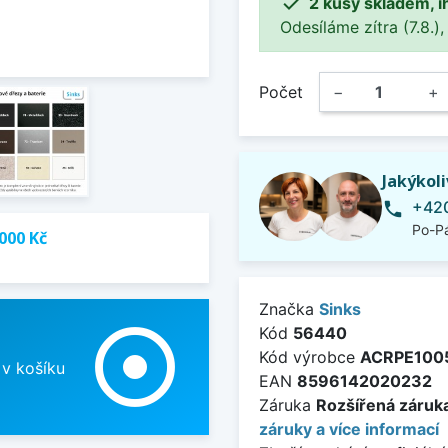

2 kusy skladem, i
Odesíláme zítra (7.8.),
Počet
−
+
Jakýkol
+420
phone
Po-Pá
000 Kč
Značka
Sinks
adjust
Kód
56440
Kód výrobce
ACRPE100
 v košíku
EAN
8596142020232
Záruka
Rozšířená záruka
záruky a více informací