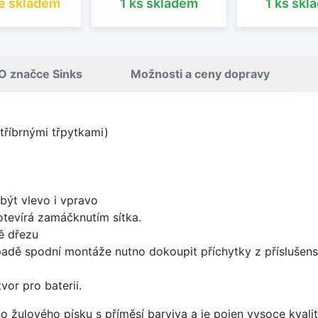
ě skladem
1 ks skladem
1 ks skl
O značce Sinks
Možnosti a ceny dopravy
tříbrnými třpytkami)
být vlevo i vpravo
 otevírá zamáčknutím sítka.
ě dřezu
padě spodní montáže nutno dokoupit příchytky z příslušens
vor pro baterii.
o žulového písku s příměsí barviva a je pojen vysoce kval