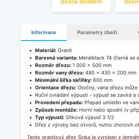
Běžně skladem
Běžn
Informace
Parametry zboží
Materiál:
Granit
Barevná varianta:
Metalblack 74 (černá se s
Rozměr dřezu:
1 000 x 500 mm
Rozměr vany dřezu:
480 x 430 x 200 mm
Minimální šířka skříňky:
600 mm
Orientace dřezu:
Otočný, vana dřezu může 
Ruční ovládání výpusti - výpusť se zavírá a
Provedení přepadu:
Přepad umístěn ve van
Způsob montáže:
Horní nebo spodní (v pří
Typ výpusti:
Sítková výpusť 3 1/2
Dřez z výroby bez otvorů, nutno zhotovit ot
Tento granitový dřez Sinks je vyroben z jemnéh