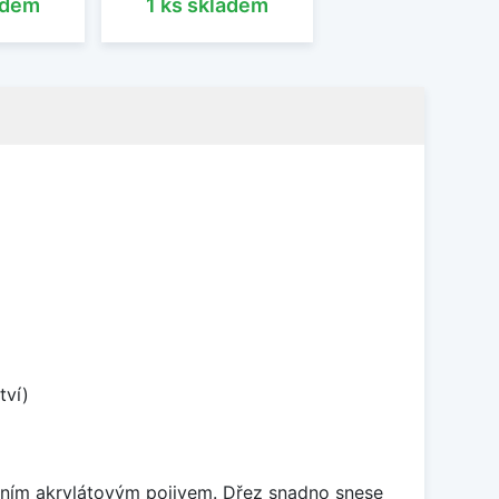
adem
1 ks skladem
tví)
itním akrylátovým pojivem. Dřez snadno snese