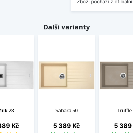
Zboží pochází z oficiální
Další varianty
ilk 28
Sahara 50
Truffle
na
Cena
Cena
389 Kč
5 389 Kč
5 389