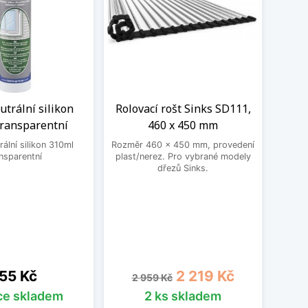
trální silikon
Rolovací rošt Sinks SD111,
Sada
transparentní
460 x 450 mm
mont
ální silikon 310ml
Rozměr 460 x 450 mm, provedení
nsparentní
plast/nerez. Pro vybrané modely
Sa
dřezů Sinks.
mont
obsahu
a 1
ena
Běžná cena
Cena
55 Kč
2 219 Kč
2 959 Kč
íce skladem
2 ks skladem