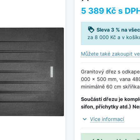
5 389 Kč
s DP
loyalty
Sleva 3 % na všec
za 8 000 Kč a v koší
Můžete také zakoupit ve
Granitový dřez s odkape
000 x 500 mm, vana 480
minimálně 60 cm skříňka
Součástí dřezu je komple
sifon, příchytky atd.) N
expand_more
Více informací