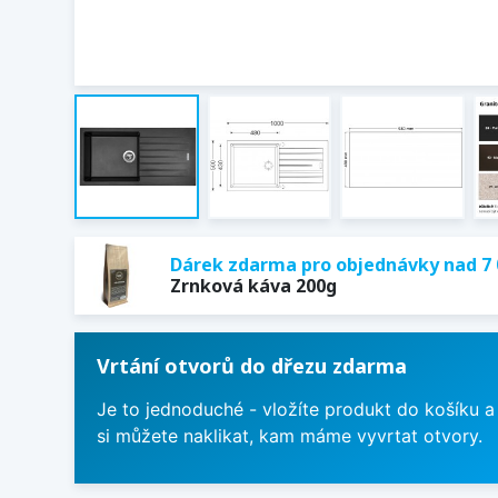
Dárek zdarma pro objednávky nad 7 
Zrnková káva 200g
Vrtání otvorů do dřezu zdarma
Je to jednoduché - vložíte produkt do košíku a
si můžete naklikat, kam máme vyvrtat otvory.