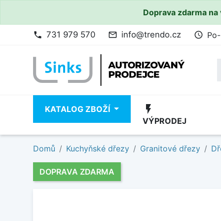
Doprava zdarma na 
731 979 570
info@trendo.cz
Po-
phone
mail_outline
access_time
flash_on
KATALOG ZBOŽÍ
VÝPRODEJ
Domů
Kuchyňské dřezy
Granitové dřezy
Dř
DOPRAVA ZDARMA