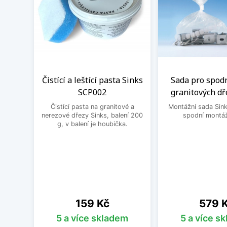
Čistící a leštící pasta Sinks
Sada pro spod
SCP002
granitových dř
Čistící pasta na granitové a
Montážní sada Sin
nerezové dřezy Sinks, balení 200
spodní montáž
g, v balení je houbička.
Cena
Cena
159 Kč
579 
5 a více skladem
5 a více s