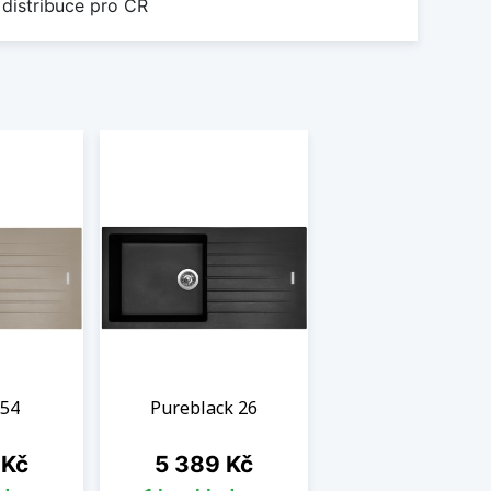
 distribuce pro ČR
 54
Pureblack 26
Cena
 Kč
5 389 Kč