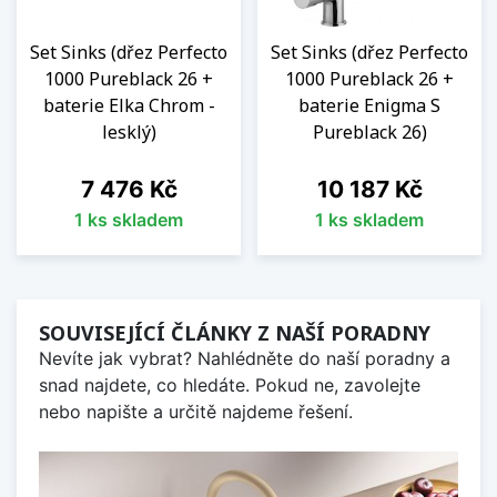
Set Sinks (dřez Perfecto
Set Sinks (dřez Perfecto
1000 Pureblack 26 +
1000 Pureblack 26 +
baterie Elka Chrom -
baterie Enigma S
lesklý)
Pureblack 26)
Cena
Cena
7 476 Kč
10 187 Kč
1 ks skladem
1 ks skladem
SOUVISEJÍCÍ ČLÁNKY Z NAŠÍ PORADNY
Nevíte jak vybrat? Nahlédněte do naší poradny a
snad najdete, co hledáte. Pokud ne, zavolejte
nebo napište a určitě najdeme řešení.