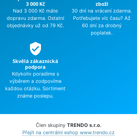
3 000 Kč
zboží
Nad 3 000 Kč máte
30 dní na vrácení zdarma.
dopravu zdarma. Ostatní
Potřebujete víc času? Až
objednávky už od 79 Kč.
60 dní za drobný
poplatek.
verified_user
Skvělá zákaznická
podpora
Kdykoliv poradíme s
výběrem a zodpovíme
každou otázku. Sortiment
známe poslepu.
Člen skupiny
TRENDO s.r.o.
Přejít na centrální eshop www.trendo.cz