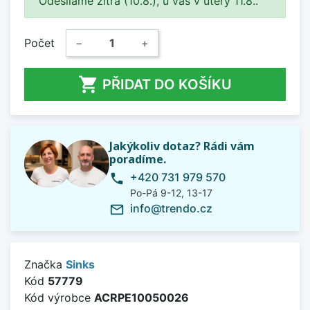
Odesíláme zítra (10.8.), u vás v úterý 11.8..
Počet
−
+

PŘIDAT DO KOŠÍKU
Jakýkoliv dotaz? Rádi vám
poradíme.
+420 731 979 570
phone
Po-Pá 9-12, 13-17
info@trendo.cz
mail_outline
Značka
Sinks
Kód
57779
Kód výrobce
ACRPE10050026