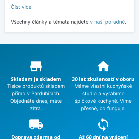
Číst více
Všechny články a témata najdete
v naší poradně
.
Proč nakupovat u nás?
store_mall_directory
home
Skladem je skladem
30 let zkušeností v oboru
Tisíce produktů skladem
Máme vlastní kuchyňské
přímo v Pardubicích.
studio a vyrábíme
Objednáte dnes, máte
špičkové kuchyně. Víme
zítra.
přesně, co funguje.
local_shipping
sync
Doprava zdarma od
Až 60 dní na vrácení