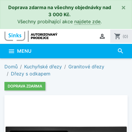
×
Doprava zdarma na všechny objednávky nad
3 000 Kč.
Všechny probíhající akce
najdete zde
.

shopping_cart
(0)
search

MENU
Domů
Kuchyňské dřezy
Granitové dřezy
Dřezy s odkapem
DOPRAVA ZDARMA