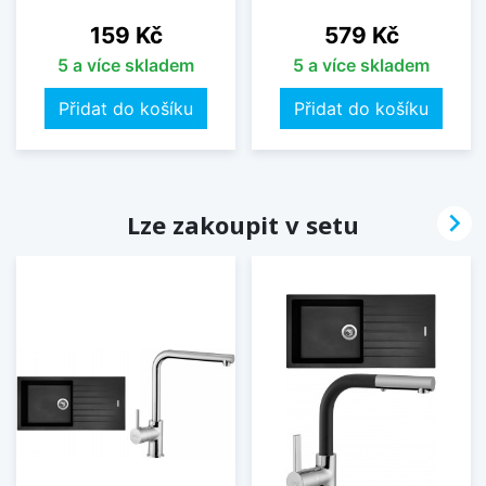
Cena
Cena
159 Kč
579 Kč
5 a více skladem
5 a více skladem
Přidat do košíku
Přidat do košíku

Lze zakoupit v setu