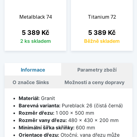
Metalblack 74
Titanium 72
Cena
Cena
5 389 Kč
5 389 Kč
2 ks skladem
Běžně skladem
Informace
Parametry zboží
O značce Sinks
Možnosti a ceny dopravy
Materiál:
Granit
Barevná varianta:
Pureblack 26 (čistá černá)
Rozměr dřezu:
1 000 x 500 mm
Rozměr vany dřezu:
480 x 430 x 200 mm
Minimální šířka skříňky:
600 mm
Orientace dřezu:
Otočný, vana dřezu může