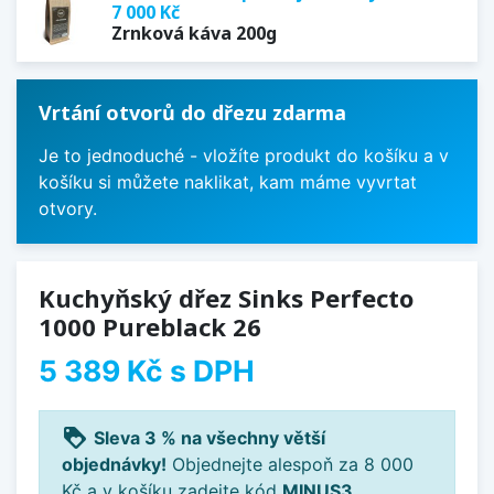
7 000 Kč
Zrnková káva 200g
Vrtání otvorů do dřezu zdarma
Je to jednoduché - vložíte produkt do košíku a v
košíku si můžete naklikat, kam máme vyvrtat
otvory.
Kuchyňský dřez Sinks Perfecto
1000 Pureblack 26
5 389 Kč
s DPH
loyalty
Sleva 3 % na všechny větší
objednávky!
Objednejte alespoň za 8 000
Kč a v košíku zadejte kód
MINUS3
.