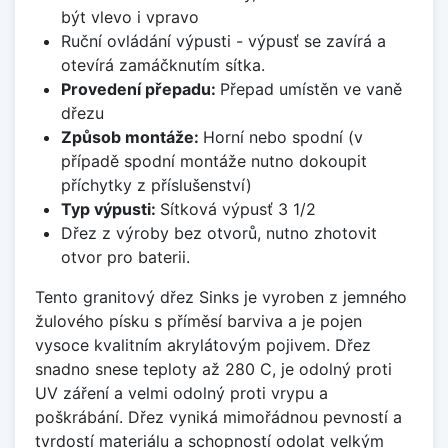
být vlevo i vpravo
Ruční ovládání výpusti - výpusť se zavírá a
otevírá zamáčknutím sítka.
Provedení přepadu:
Přepad umístěn ve vaně
dřezu
Způsob montáže:
Horní nebo spodní (v
případě spodní montáže nutno dokoupit
příchytky z příslušenství)
Typ výpusti:
Sítková výpusť 3 1/2
Dřez z výroby bez otvorů, nutno zhotovit
otvor pro baterii.
Tento granitový dřez Sinks je vyroben z jemného
žulového písku s příměsí barviva a je pojen
vysoce kvalitním akrylátovým pojivem. Dřez
snadno snese teploty až 280 C, je odolný proti
UV záření a velmi odolný proti vrypu a
poškrábání. Dřez vyniká mimořádnou pevností a
tvrdostí materiálu a schopností odolat velkým