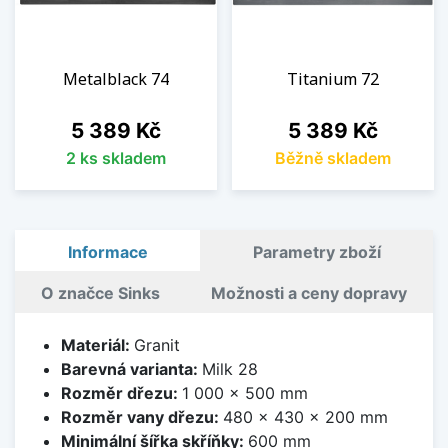
Metalblack 74
Titanium 72
Cena
Cena
5 389 Kč
5 389 Kč
2 ks skladem
Běžně skladem
Informace
Parametry zboží
O značce Sinks
Možnosti a ceny dopravy
Materiál:
Granit
Barevná varianta:
Milk 28
Rozměr dřezu:
1 000 x 500 mm
Rozměr vany dřezu:
480 x 430 x 200 mm
Minimální šířka skříňky:
600 mm