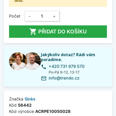
dnů.
Počet
−
+

PŘIDAT DO KOŠÍKU
Jakýkoliv dotaz? Rádi vám
poradíme.
+420 731 979 570
phone
Po-Pá 9-12, 13-17
info@trendo.cz
mail_outline
Značka
Sinks
Kód
56442
Kód výrobce
ACRPE10050028