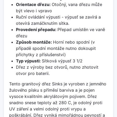
Orientace dřezu:
Otočný, vana dřezu může
být vlevo i vpravo
Ruční ovládání výpusti - výpusť se zavírá a
otevírá zamáčknutím sítka.
Provedení přepadu:
Přepad umístěn ve vaně
dřezu
Způsob montáže:
Horní nebo spodní (v
případě spodní montáže nutno dokoupit
příchytky z příslušenství)
Typ výpusti:
Sítková výpusť 3 1/2
Dřez z výroby bez otvorů, nutno zhotovit
otvor pro baterii.
Tento granitový dřez Sinks je vyroben z jemného
žulového písku s příměsí barviva a je pojen
vysoce kvalitním akrylátovým pojivem. Dřez
snadno snese teploty až 280 C, je odolný proti
UV záření a velmi odolný proti vrypu a
poškrábání. Dřez vyniká mimořádnou pevností a