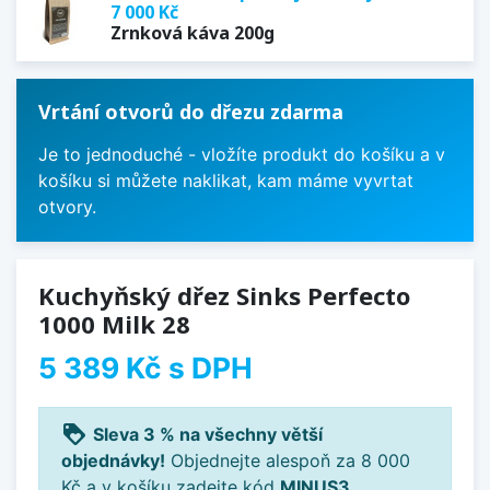
7 000 Kč
Zrnková káva 200g
Vrtání otvorů do dřezu zdarma
Je to jednoduché - vložíte produkt do košíku a v
košíku si můžete naklikat, kam máme vyvrtat
otvory.
Kuchyňský dřez Sinks Perfecto
1000 Milk 28
5 389 Kč
s DPH
loyalty
Sleva 3 % na všechny větší
objednávky!
Objednejte alespoň za 8 000
Kč a v košíku zadejte kód
MINUS3
.