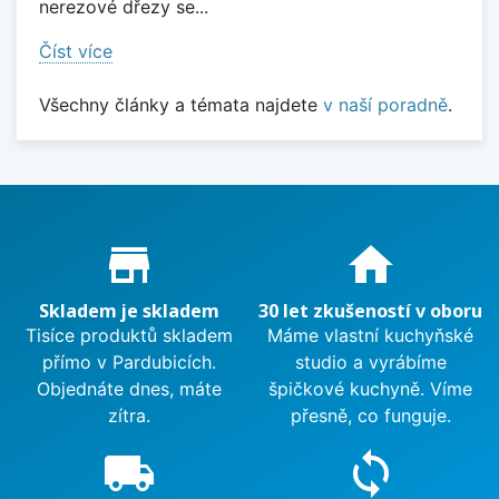
nerezové dřezy se...
Číst více
Všechny články a témata najdete
v naší poradně
.
Proč nakupovat u nás?
store_mall_directory
home
Skladem je skladem
30 let zkušeností v oboru
Tisíce produktů skladem
Máme vlastní kuchyňské
přímo v Pardubicích.
studio a vyrábíme
Objednáte dnes, máte
špičkové kuchyně. Víme
zítra.
přesně, co funguje.
local_shipping
sync