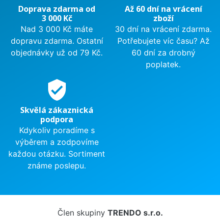
Doprava zdarma od
Až 60 dní na vrácení
3 000 Kč
zboží
Nad 3 000 Kč máte
30 dní na vrácení zdarma.
dopravu zdarma. Ostatní
Potřebujete víc času? Až
objednávky už od 79 Kč.
60 dní za drobný
poplatek.
verified_user
Skvělá zákaznická
podpora
Kdykoliv poradíme s
výběrem a zodpovíme
každou otázku. Sortiment
známe poslepu.
Člen skupiny
TRENDO s.r.o.