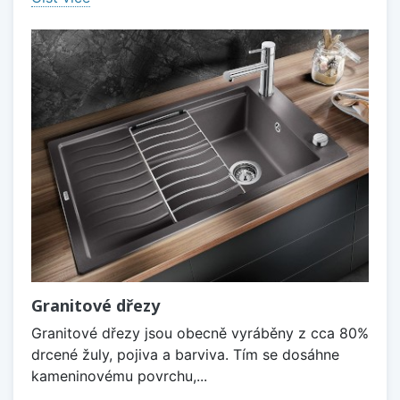
Granitové dřezy
Granitové dřezy jsou obecně vyráběny z cca 80%
drcené žuly, pojiva a barviva. Tím se dosáhne
kameninovému povrchu,...