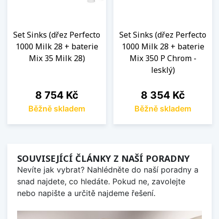
Set Sinks (dřez Perfecto
Set Sinks (dřez Perfecto
1000 Milk 28 + baterie
1000 Milk 28 + baterie
Mix 35 Milk 28)
Mix 350 P Chrom -
lesklý)
Cena
Cena
8 754 Kč
8 354 Kč
Běžně skladem
Běžně skladem
SOUVISEJÍCÍ ČLÁNKY Z NAŠÍ PORADNY
Nevíte jak vybrat? Nahlédněte do naší poradny a
snad najdete, co hledáte. Pokud ne, zavolejte
nebo napište a určitě najdeme řešení.