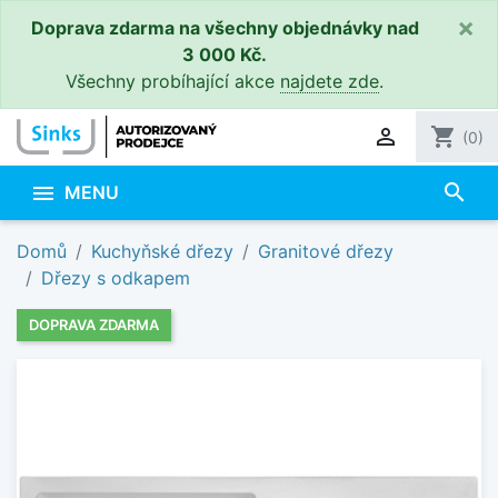
×
Doprava zdarma na všechny objednávky nad
3 000 Kč.
Všechny probíhající akce
najdete zde
.

shopping_cart
(0)
search

MENU
Domů
Kuchyňské dřezy
Granitové dřezy
Dřezy s odkapem
DOPRAVA ZDARMA