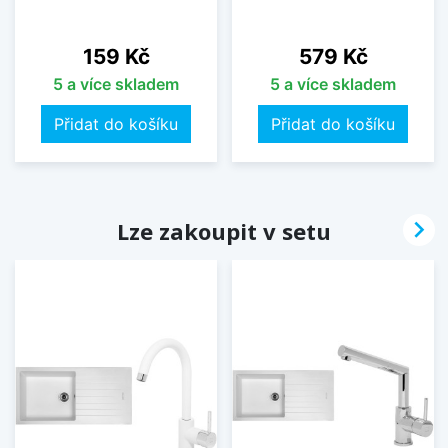
Cena
Cena
159 Kč
579 Kč
5 a více skladem
5 a více skladem
Přidat do košíku
Přidat do košíku

Lze zakoupit v setu