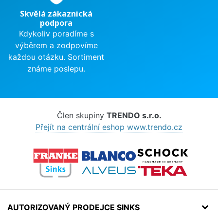
Skvělá zákaznická
podpora
Kdykoliv poradíme s
výběrem a zodpovíme
každou otázku. Sortiment
známe poslepu.
Člen skupiny
TRENDO s.r.o.
Přejít na centrální eshop www.trendo.cz
AUTORIZOVANÝ PRODEJCE SINKS