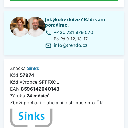
Jakýkoliv dotaz? Rádi vám
poradíme.
+420 731 979 570
phone
Po-Pá 9-12, 13-17
info@trendo.cz
mail_outline
Značka
Sinks
Kód
57974
Kód výrobce
SFTFXCL
EAN
8596142040148
Záruka
24 měsíců
Zboží pochází z oficiální distribuce pro ČR