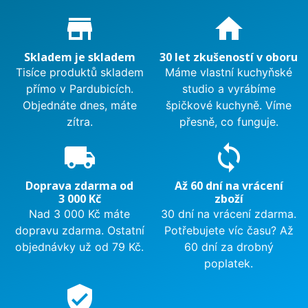
Proč nakupovat u nás?
store_mall_directory
home
Skladem je skladem
30 let zkušeností v oboru
Tisíce produktů skladem
Máme vlastní kuchyňské
přímo v Pardubicích.
studio a vyrábíme
Objednáte dnes, máte
špičkové kuchyně. Víme
zítra.
přesně, co funguje.
local_shipping
sync
Doprava zdarma od
Až 60 dní na vrácení
3 000 Kč
zboží
Nad 3 000 Kč máte
30 dní na vrácení zdarma.
dopravu zdarma. Ostatní
Potřebujete víc času? Až
objednávky už od 79 Kč.
60 dní za drobný
poplatek.
verified_user