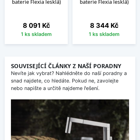
baterie Flexia lesklá)
baterie Flexia lesklá)
Cena
Cena
8 091 Kč
8 344 Kč
1 ks skladem
1 ks skladem
SOUVISEJÍCÍ ČLÁNKY Z NAŠÍ PORADNY
Nevíte jak vybrat? Nahlédněte do naší poradny a
snad najdete, co hledáte. Pokud ne, zavolejte
nebo napište a určitě najdeme řešení.