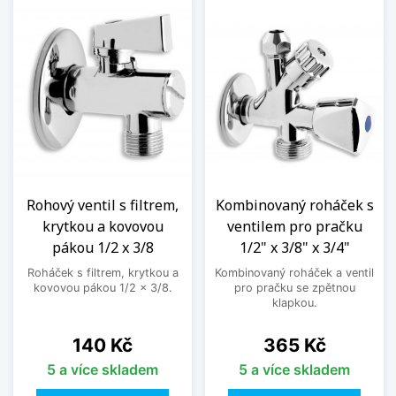
Rohový ventil s filtrem,
Kombinovaný roháček s
krytkou a kovovou
ventilem pro pračku
pákou 1/2 x 3/8
1/2" x 3/8" x 3/4"
Roháček s filtrem, krytkou a
Kombinovaný roháček a ventil
kovovou pákou 1/2 x 3/8.
pro pračku se zpětnou
klapkou.
Cena
Cena
140 Kč
365 Kč
5 a více skladem
5 a více skladem