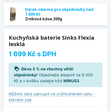
Dárek zdarma pro objednávky nad
7 000 Kč
Zrnková káva 200g
Kuchyňská baterie Sinks Flexia
lesklá
1 699 Kč
s DPH
loyalty
Sleva 3 % na všechny větší
objednávky!
Objednejte alespoň za 8 000
Kč a v košíku zadejte kód
MINUS3
.
Můžete také zakoupit ve zvýhodněném setu -
klikněte zde