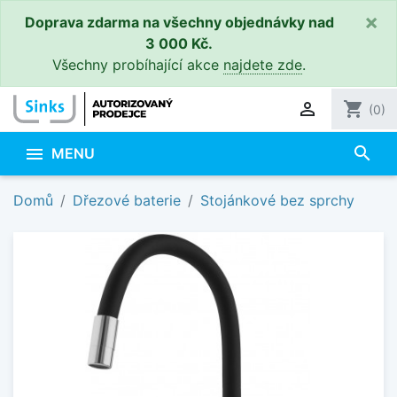
×
Doprava zdarma na všechny objednávky nad
3 000 Kč.
Všechny probíhající akce
najdete zde
.

shopping_cart
(0)
search

MENU
Domů
Dřezové baterie
Stojánkové bez sprchy